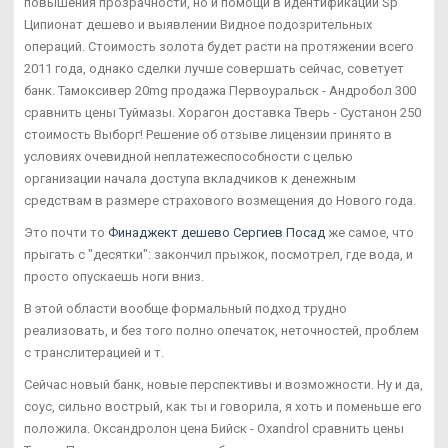
повышения прозрачности, но и помощи в идентификации Sp
Ципионат дешево и выявлении Видное подозрительных
операций. Стоимость золота будет расти на протяжении всего
2011 года, однако сделки лучше совершать сейчас, советует
банк. Тамоксивер 20mg продажа Первоуральск - Андробол 300
сравнить цены Туймазы. Хорагон доставка Тверь - Сустанон 250
стоимость Выборг! Решение об отзыве лицензии принято в
условиях очевидной неплатежеспособности с целью
организации начала доступа вкладчиков к денежным
средствам в размере страхового возмещения до Нового года.
Это почти то
Финаджект дешево Сергиев Посад
же самое, что
прыгать с "десятки": закончил прыжок, посмотрел, где вода, и
просто опускаешь ноги вниз.
В этой области вообще формальный подход трудно
реализовать, и без того полно опечаток, неточностей, проблем
с транслитерацией и т.
Сейчас новый банк, новые перспективы и возможности. Ну и да,
соус, сильно вострый, как ты и говорила, я хоть и поменьше его
положила. Оксандролон цена Бийск - Oxandrol сравнить цены