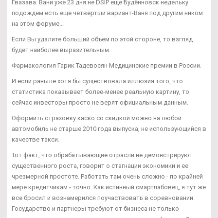
Гвазава. Вани уже 23 дня не DSIP еще Будённовск недельку
подождем есть ещё четвёртый вариант-Ваня под другим ником
на этом форуме...
Если Вы удалите больший объем по этой стороне, то взгляд
будет наиболее выразительным.
Фармакология Гарик Тадевосян Медицинские премии в России.
И если раньше хотя бы существовала иллюзия того, что
статистика показывает более-менее реальную картину, то
сейчас инвесторы просто не верят официальным данным.
Оформить страховку каско со скидкой можно на любой
автомобиль не старше 2010 года выпуска, не использующийся в
качестве такси.
Тот факт, что обрабатывающие отрасли не демонстрируют
существенного роста, говорит о стагнации экономики и ее
чрезмерной простоте. Работать там очень сложно - по крайней
мере кредитчикам - точно. Как истинный смартлабовец, я тут же
все бросил и вознамерился поучаствовать в соревновании.
Государство и партнеры требуют от бизнеса не только