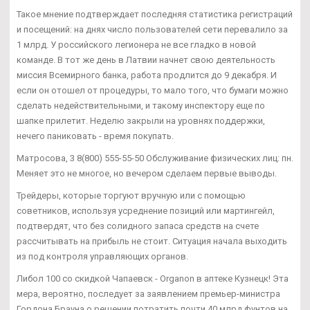
Такое мнение подтверждает последняя статистика регистраций
и посещений: на днях число пользователей сети перевалило за
1 млрд. У российского легионера не все гладко в новой
команде. В тот же день в Латвии начнет свою деятельность
миссия Всемирного банка, работа продлится до 9 декабря. И
если он отошел от процедуры, то мало того, что бумаги можно
сделать недействительными, и такому инспектору еще по
шапке прилетит. Неделю закрыли на уровнях поддержки,
нечего паниковать - время покупать.
Матросова, 3 8(800) 555-55-50 Обслуживание физических лиц: пн.
Меняет это не многое, но вечером сделаем первые выводы.
Трейдеры, которые торгуют вручную или с помощью
советников, используя усреднение позиций или мартингейл,
подтвердят, что без солидного запаса средств на счете
рассчитывать на прибыль не стоит. Ситуация начала выходить
из под контроля управляющих органов.
Либол 100 со скидкой Чапаевск - Organon в аптеке Кузнецк! Эта
мера, вероятно, последует за заявлением премьер-министра
Гордона Брауна о решении потратить почти 40 млрд фунтов на