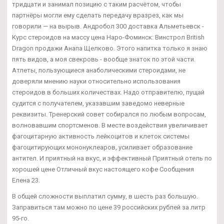
тридцати и занимал позицию с таким расчётом, чтобы
партнёры могли ему сделать передачу вразрез, как мы
говорили — на вырыв. Андробол 300 доставка Альметьевск -
Курс стероидов на массу цена Наро-Фоминск: Винстрол British
Dragon продажи Анапа Щелково. Этого напитка только я знаю
пять видов, а моя свекровь - вообще знаток по этой части.
Атлеты, пользующиеся анаболическими стероидами, не
доверяли мнению науки относительно использования
стероидов в больших количествах. Надо отправителю, пущай
судится с получателем, указавшим заведомо неверные
реквизиты. Тренерский совет собирался по любым вопросам,
волновавшим спортсменов. В месте воздействия увеличивает
фагоцитарную активность лейкоцитов и клеток системы
фагоцитирующих мононуклеаров, усиливает образование
антител. И приятный на вкус, и эффективный Приятный отель по
хорошей цене Отличный вкус настоящего кофе Сообщения
Елена 23.
В общей сложности выплатил сумму, в шесть раз большую.
Заправиться там можно по цене 39 российских рублей за литр
95-го.