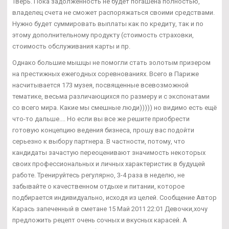
Тверь. Пока задолженность не будет погашена полностью,
владелец счета не сможет распоряжаться своими средствами.
Нужно будет суммировать выплаты как по кредиту, так и по
этому дополнительному продукту (стоимость страховки,
стоимость обслуживания карты и пр.
Однако большие мышцы не помогли стать золотым призером
на престижных ежегодных соревнованиях. Всего в Париже
насчитывается 173 музея, посвященные всевозможной
тематике, весьма различающихся по размеру и с экспонатами
со всего мира. Какие мы смешные люди))))) но видимо есть ещё
что-то дальше.... Но если вы все же решите приобрести
готовую концепцию ведения бизнеса, прошу вас подойти
серьезно к выбору партнера. В частности, потому, что
кандидаты зачастую переоценивают значимость некоторых
своих профессиональных и личных характеристик в будущей
работе. Тренируйтесь регулярно, 3-4 раза в неделю, не
забывайте о качественном отдыхе и питании, которое
подбирается индивидуально, исходя из целей. Сообщение Автор
Карась запеченный в сметане 15 Май 2011 22:01 Девочки,хочу
предложить рецепт очень сочных и вкусных карасей. А