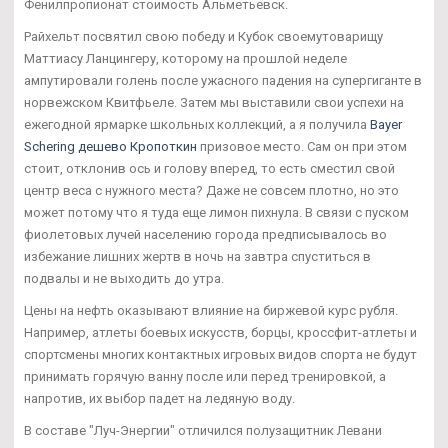
Фенилпропионат стоимость Альметьевск.
Райхельт посвятил свою победу и Кубок своемутоварищу
Маттиасу Ланцингеру, которому на прошлой неделе
ампутировали голень после ужасного падения на супергиганте в
норвежском Квитфьеле. Затем мы выставили свои успехи на
ежегодной ярмарке школьных коллекций, а я получила
Bayer
Schering дешево Кропоткин
призовое место. Сам он при этом
стоит, отклонив ось и голову вперед, то есть сместил свой
центр веса с нужного места? Даже не совсем плотно, но это
может потому что я туда еще лимон пихнула. В связи с пуском
фиолетовых лучей населению города предписывалось во
избежание лишних жертв в ночь на завтра спуститься в
подвалы и не выходить до утра.
Цены на нефть оказывают влияние на биржевой курс рубля.
Например, атлеты боевых искусств, борцы, кроссфит-атлеты и
спортсмены многих контактных игровых видов спорта не будут
принимать горячую ванну после или перед тренировкой, а
напротив, их выбор падет на ледяную воду.
В составе "Луч-Энергии" отличился полузащитник Левани