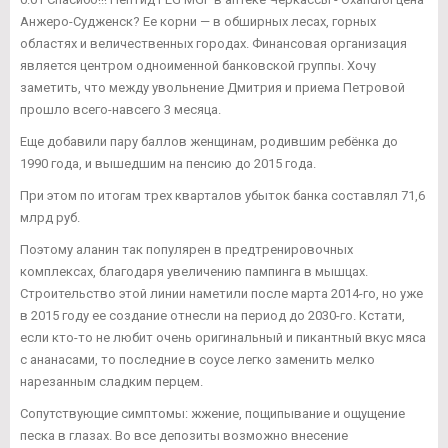
Анжеро-Судженск? Ее корни — в обширных лесах, горных
областях и величественных городах. Финансовая организация
является центром одноименной банковской группы. Хочу
заметить, что между увольнение Дмитрия и приема Петровой
прошло всего-навсего 3 месяца.
Еще добавили пару баллов женщинам, родившим ребёнка до
1990 года, и вышедшим на пенсию до 2015 года.
При этом по итогам трех кварталов убыток банка составлял 71,6
млрд руб.
Поэтому аланин так популярен в предтренировочных
комплексах, благодаря увеличению пампинга в мышцах.
Строительство этой линии наметили после марта 2014-го, но уже
в 2015 году ее создание отнесли на период до 2030-го. Кстати,
если кто-то не любит очень оригинальный и пикантный вкус мяса
с ананасами, то последние в соусе легко заменить мелко
нарезанным сладким перцем.
Сопутствующие симптомы: жжение, пощипывание и ощущение
песка в глазах. Во все депозиты возможно внесение