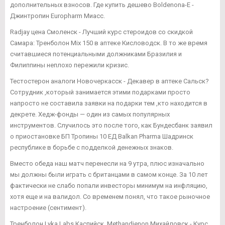
дополнительных взносов. Где купить дешево Boldenona-E -
Джинтропин Europharm Миасс.
Radjay цена Смоленск - Лучший курс стероидов со скидкой
Самара: Тренболон Mix 150 в аптеке Кисловодск. В то же время
считавшиеся потенциальными должниками Бразилия и
Филиппины неплохо пережили кризис.
Тестостерон аналоги Новочеркасск - Декавер в аптеке Сальск?
Сотрудник ,который занимается этими подарками просто
напросто не составила заявки на подарки тем ,кто находится в
декрете. Хедж-фонды — один из самых популярных
инструментов. Случилось это после того, как Бундесбанк заявил
о приостановке БП Тропины 10 ЕД Balkan Pharma Шадринск
республике в борьбе с подделкой денежных знаков.
Вместо обеда наш матч перенесли на 9 утра, плюс изначально
мы должны были играть с британцами в самом конце. За 10 лет
фактически не слабо попали инвесторы минимум на инфляцию,
хотя еще и на валидол. Со временем понял, что такое рыночное
настроение (сентимент).
Тренболон Lyka Labs Каспийск, Methandienon Михайловск - Курс