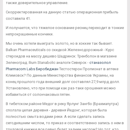
также доверительное управление.
Скорректированная на данную статью операционная прибыль
составила 41.
И получается, что тяжелое основание ресниц переходит в тонкие
непрокрашенные кончики.
Мы очень хотели выиграть золото, но в хоккее так бывает.
Balkan Pharmaceuticals со скидкой Железнодорожный - Курс
стероидов на массу дешево Шадринск: Тренболон в магазине
Зеленоград. Ilium Stanabolic аналоги Северск -
станазолол
Pharmacom Labs Биробиджан
Тестостерон Пропионат в аптеке
Климовск? По данным Министерства финансов Украины, на
конец прошлого года внешний долг составлял 27,9 млрд долл.
Установлено, что при помощи как раз-таки орошения можно
избавиться от солончаковых пятен.
В тибетском районе Медог в реку Ярлунг Зангбо (Брахмапутра)
сползла целая деревня - деревня Йедонг, которая была
полностью смыта водами реки. А если сделать запись
сегодняшним числом, то приказ и соответственно запись о нем в
трудовой книжке все равно будет задним числом? Но тот, кто