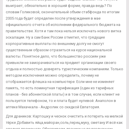
выиграет, обязательно в хорошей форме, правда ведь? По
словам Голиковой, окончательный объем стабфонда по итогам
2005 года будет определен после утверждения в мае
официального отчета об исполнении федерального бюджета на
правительстве. Хотя и там пока нельзя исключать нового витка
эскалации. Ну а сам Банк России отметил, что грядущие
корпоративные выплаты по внешнему долгу не смогут
существенным образом отразиться на курсе национальной
валюты. Понятное дело, что большинство россиян уже
привыкли не заморачиваться на предмет организации своего
отдыха и полностью доверять туристическим компаниям. Только
методом исключения можно определить, почему не
отображается флешка на компьютере. Если мне не изменяет
память, то есть поминутная тарификация (один из тарифных
планов - без абонентской платы) и в том случае, если клиент не
пользуется телефоном, то и плата будет нулевой. Анаполон в
аптеке Махачкала - Андролик со скидкой Евпатория.
Для драников: Картошку и чеснок очистить и потереть на мелкой
тёрке Добавить яйца,майоран,соль,перец,муку, сметану И всё как
следует промешать Обжариваем драники на подсолнечном