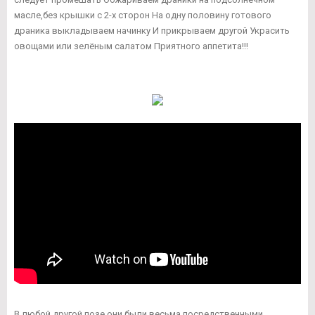
масле,без крышки с 2-х сторон На одну половину готового
драника выкладываем начинку И прикрываем другой Украсить
овощами или зелёным салатом Приятного аппетита!!!
В любой другой позе они были весьма посредственными.