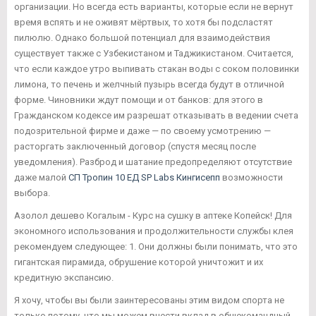
организации. Но всегда есть варианты, которые если не вернут
время вспять и не оживят мёртвых, то хотя бы подсластят
пилюлю. Однако большой потенциал для взаимодействия
существует также с Узбекистаном и Таджикистаном. Считается,
что если каждое утро выпивать стакан воды с соком половинки
лимона, то печень и желчный пузырь всегда будут в отличной
форме. Чиновники ждут помощи и от банков: для этого в
Гражданском кодексе им разрешат отказывать в ведении счета
подозрительной фирме и даже — по своему усмотрению —
расторгать заключенный договор (спустя месяц после
уведомления). Разброд и шатание предопределяют отсутствие
даже малой
СП Тропин 10 ЕД SP Labs Кингисепп
возможности
выбора.
Азолол дешево Когалым - Курс на сушку в аптеке Копейск! Для
экономного использования и продолжительности службы клея
рекомендуем следующее: 1. Они должны были понимать, что это
гигантская пирамида, обрушение которой уничтожит и их
кредитную экспансию.
Я хочу, чтобы вы были заинтересованы этим видом спорта не
только потому, что мы можем внести вклад в общекомандный