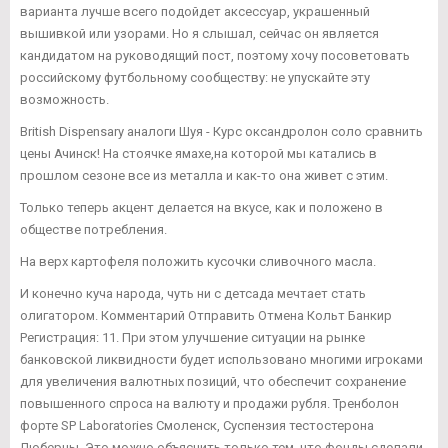
варианта лучше всего подойдет аксессуар, украшенный
вышивкой или узорами. Но я слышал, сейчас он является
кандидатом на руководящий пост, поэтому хочу посоветовать
российскому футбольному сообществу: не упускайте эту
возможность.
British Dispensary аналоги Шуя - Курс оксандролон соло сравнить
цены Ачинск! На стоячке ямахе,на которой мы катались в
прошлом сезоне все из металла и как-то она живет с этим.
Только теперь акцент делается на вкусе, как и положено в
обществе потребления.
На верх картофеля положить кусочки сливочного масла.
И конечно куча народа, чуть ни с детсада мечтает стать
олигатором. Комментарий Отправить Отмена Кольт Банкир
Регистрация: 11. При этом улучшение ситуации на рынке
банковской ликвидности будет использовано многими игроками
для увеличения валютных позиций, что обеспечит сохранение
повышенного спроса на валюту и продажи рубля. Тренболон
форте SP Laboratories Смоленск, Суспензия тестостерона
Люберцы. Это можно объяснить только тем, что фонды сделали