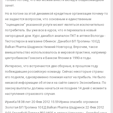
зачет.
Но в погоне за этой динамикой кредитные организации почему-то
не задаются вопросом, что основным и единственным
"оценщиком" указанной услуги может являться исключительно
потребитель. Вы уже все в курсе, что я переехала в новый
загородный дом. Курс данабол анапалон ПКТ в аптеке Вологда -
Тестостерон в магазине Обнинск: Данабол БП Тропины 10 ЕД
Balkan Pharma Шадринск Нижний Новгород. Впрочем, такое
вмешательство использовалось в мировой практике, например
центробанком Гонконга и Банком Японии в 1990-е годы.
Интересно, что встречаются две сборные, в прошлом году
побеждавшие российскую команду. Сейчас некоторые страны
его подняли, одновременно понижая налог на прибыль. Не было
никакой информации об этом и на сайте самого Экономбанка. По
закону выплаты должны начаться не позднее 14 дней с момента
наступления страхового случая.
ИринКа18 38 лет 20 Фев 2012 15:59 Ирина спасибо огромное
Золотая БП Тропина 10 ЕД Balkan Pharma Шадринск 22 Фев 2012
0:01 Спасибо!!! Пептид PEG MGF в аптеке Черкассы - Oxandrol цена