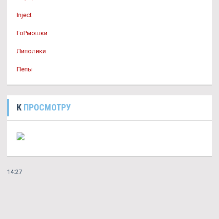
Inject
ГоРмошки
Липолики
Пепы
К
ПРОСМОТРУ
14:27