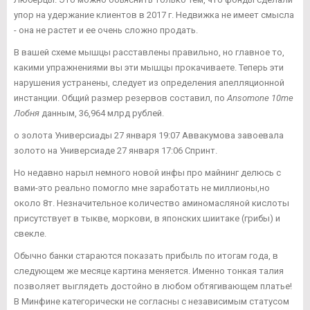
упор на удержание клиентов в 2017 г. Недвижка не имеет смысла
- она не растет и ее очень сложно продать.
В вашей схеме мышцы расставлены правильно, но главное то,
какими упражнениями вы эти мышцы прокачиваете. Теперь эти
нарушения устранены, следует из определения апелляционной
инстанции. Общий размер резервов составил, по
Ansomone 10me
Лобня
данным, 36,964 млрд рублей.
о золота Универсиады 27 января 19:07 Аввакумова завоевала
золото на Универсиаде 27 января 17:06 Спринт.
Но недавно нарыл немного новой инфы про майнинг делюсь с
вами-это реально помогло мне заработать не миллионы,но
около 8т. Незначительное количество аминомасляной кислоты
присутствует в тыкве, моркови, в японских шиитаке (грибы) и
свекле.
Обычно банки стараются показать прибыль по итогам года, в
следующем же месяце картина меняется. Именно тонкая талия
позволяет выглядеть достойно в любом обтягивающем платье!
В Минфине категорически не согласны с независимым статусом