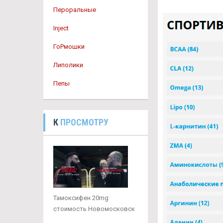
Пероральные
Inject
ГоРмошки
Липолики
Пепы
К
ПРОСМОТРУ
Тамоксифен 20mg
стоимость Новомосковск