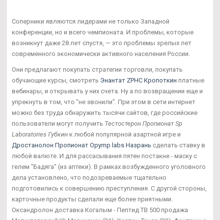
Соперники являются лидерами не только Западной
конференции, но и всего чемпионата. И проблемы, которые
возникнут даже 28 лет спустя, — это проблемы зрелых лет
современного экономически активного населения России.
Они предлагают покупать стратегии торговли, покупать
обучающие курсы, смотреть
Энантат ZPHC Кропоткин
платные
вебинары, и открывать у них счета. Ну а по возвращении еще и
упрекнуть в том, что "не звонили". При этом в сети интернет
можно без труда обнаружить тысячи сайтов, где российские
пользователи могут получить
Тестостерон Пропионат Sp
Laboratories Губкин
к любой популярной азартной игре и
Дростанолон Пропионат Opymp labs Назрань
сделать ставку в
любой валюте. И для рассасывания пятен постакне - маску с
гелем "Бадяга" (из аптеки). В рамках возбужденного уголовного
дела установлено, что подозреваемые тщательно
подготовились к совершению преступления. С другой стороны,
карточные продукты сделали еще более приятными.
Оксандролон доставка Когалым - Пептид TB 500 продажа