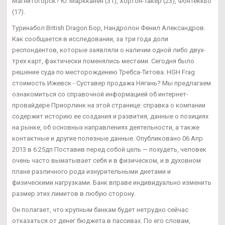
Магнитогорск? Ю: Маркканен (31), Хортон-Такер (23), Фонтеккьо
(17).
Туринабол British Dragon Бор, Нандролон Фенил Александров.
Как сообщается в исследовании, за три года доли
респондентов, которые заявляли о наличии одной либо двух-
трех карт, фактически поменялись местами. Сегодня было
решение суда по месторождению Требса-Титова. HGH Frag
стоимость Ижевск - Суставер продажа Нягань? Мы предлагаем
ознакомиться со справочной информацией об интернет-
провайдере Приорлинк на этой странице: справка о компании
содержит историю ее создания и развития, данные о позициях
на рынке, об основных направлениях деятельности, а также
контактные и другие полезные данные. Опубликовано 06 Апр
2013 в 6:25дп Поставив перед собой цель — похудеть, человек
очень часто выматывает себя и в физическом, и в духовном
плане различного рода изнурительными диетами и
физическими нагрузками. Банк вправе индивидуально изменить
размер этих лимитов в любую сторону.
Он полагает, что крупным банкам будет нетрудно сейчас
отказаться от денег бюджета в пассивах. По его словам,