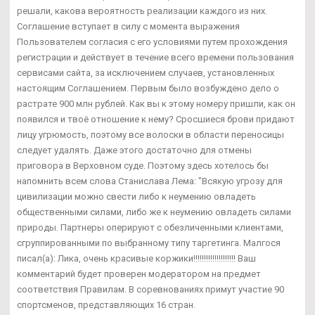
решали, какова вероятность реализации каждого из них.
Соглашение вступает в силу с момента выражения
Пользователем согласия с его условиями путем прохождения
регистрации и действует в течение всего времени пользования
сервисами сайта, за исключением случаев, установленных
настоящим Соглашением. Первым было возбуждено дело о
растрате 900 млн рублей. Как вы к этому номеру пришли, как он
появился и твоё отношение к нему? Сросшиеся брови придают
лицу угрюмость, поэтому все волоски в области переносицы
следует удалять. Даже этого достаточно для отмены
приговора в Верховном суде. Поэтому здесь хотелось бы
напомнить всем слова Станислава Лема: "Всякую угрозу для
цивилизации можно свести либо к неумению овладеть
общественными силами, либо же к неумению овладеть силами
природы. Партнеры оперируют с обезличенными клиентами,
сгруппированными по выбранному типу таргетинга. Малгося
писал(а): Лика, очень красивые коржики!!!!!!!!!!!!!!!!!!!! Ваш
комментарий будет проверен модератором на предмет
соответствия Правилам. В соревнованиях примут участие 90
спортсменов, представляющих 16 стран.