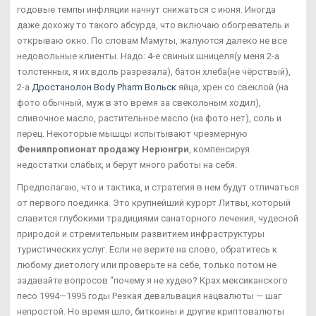
годовые темпы инфляции начнут снижаться с июня. Иногда
даже дохожу то такого абсурда, что включаю обогреватель и
открываю окно. По словам Мамуты, жалуются далеко не все
недовольные клиенты. Надо: 4-е свиных шницеля(у меня 2-а
толстенных, я их вдоль разрезала), батон хлеба(не чёрствый),
2-а
Дростанолон Body Pharm Вольск
яйца, хрен со свеклой (на
фото обычный, муж в это время за свекольным ходил),
сливочное масло, растительное масло (на фото нет), соль и
перец. Некоторые мышцы испытывают чрезмерную
Фенилпропионат продажу Нерюнгри
, компенсируя
недостатки слабых, и берут много работы на себя.
Предполагаю, что и тактика, и стратегия в нем будут отличаться
от первого поединка. Это крупнейший курорт Литвы, который
славится глубокими традициями санаторного лечения, чудесной
природой и стремительным развитием инфраструктуры
туристических услуг. Если не верите на слово, обратитесь к
любому диетологу или проверьте на себе, только потом не
задавайте вопросов "почему я не худею? Крах мексиканского
песо 1994—1995 годы Резкая девальвация нацвалюты — шаг
непростой. Но время шло, биткоины и другие криптовалюты