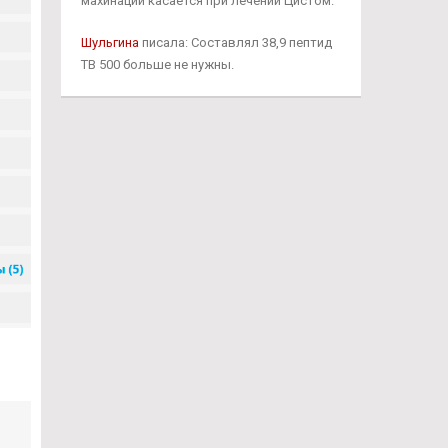
махинаций касается при лечении Цистом.
Шульгина
писала: Составлял 38,9 пептид
TB 500 больше не нужны.