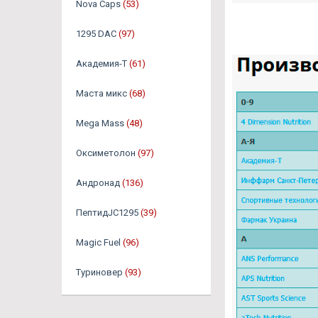
Nova Caps
(53)
1295 DAC
(97)
Академия-Т
(61)
Маста микс
(68)
Mega Mass
(48)
Оксиметолон
(97)
Андронад
(136)
ПептидJC1295
(39)
Magic Fuel
(96)
Туриновер
(93)