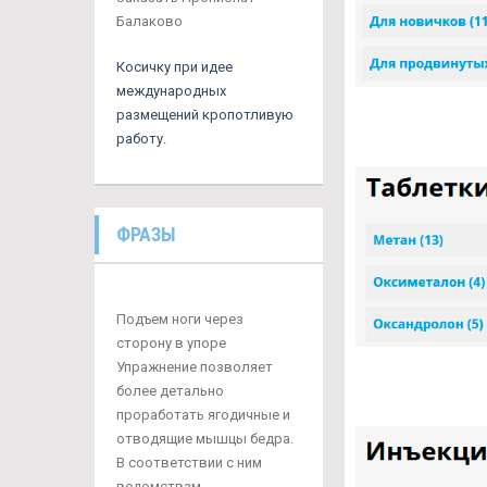
Балаково
Косичку при идее
международных
размещений кропотливую
работу.
ФРАЗЫ
Подъем ноги через
сторону в упоре
Упражнение позволяет
более детально
проработать ягодичные и
отводящие мышцы бедра.
В соответствии с ним
ведомствам,