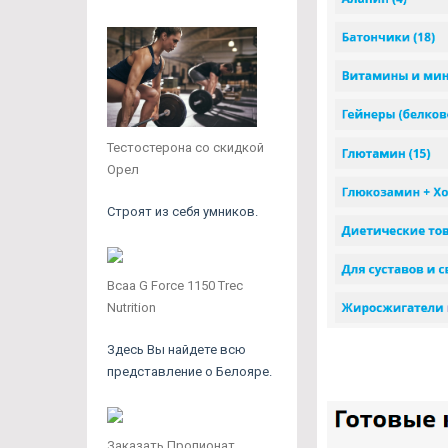
Тестостерона со скидкой
Орел
Строят из себя умников.
Bcaa G Force 1150 Trec
Nutrition
Здесь Вы найдете всю
представление о Белояре.
Заказать Пропионат