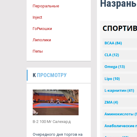
Назрань
Пероральные
Inject
ГоРмошки
Липолики
Пепы
К
ПРОСМОТРУ
B-2 100 Мг Салехард
Очередного дня торгов на