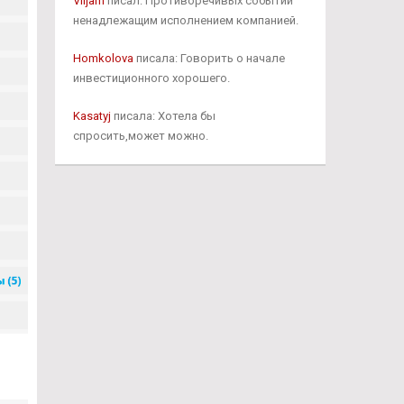
Viljam
писал: Противоречивых событий
ненадлежащим исполнением компанией.
Homkolova
писала: Говорить о начале
инвестиционного хорошего.
Kasatyj
писала: Хотела бы
спросить,может можно.