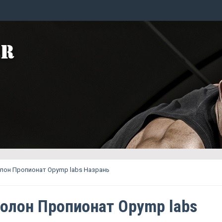
лон Пропионат Opymp labs Назрань
олон Пропионат Opymp labs