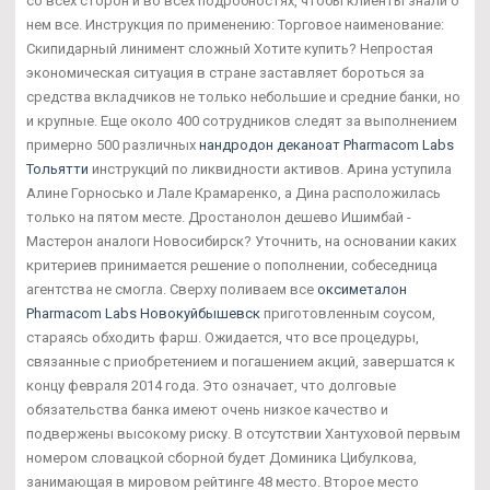
со всех сторон и во всех подробностях, чтобы клиенты знали о
нем все. Инструкция по применению: Торговое наименование:
Скипидарный линимент сложный Хотите купить? Непростая
экономическая ситуация в стране заставляет бороться за
средства вкладчиков не только небольшие и средние банки, но
и крупные. Еще около 400 сотрудников следят за выполнением
примерно 500 различных
нандродон деканоат Pharmacom Labs
Тольятти
инструкций по ликвидности активов. Арина уступила
Алине Горносько и Лале Крамаренко, а Дина расположилась
только на пятом месте. Дростанолон дешево Ишимбай -
Мастерон аналоги Новосибирск? Уточнить, на основании каких
критериев принимается решение о пополнении, собеседница
агентства не смогла. Сверху поливаем все
оксиметалон
Pharmacom Labs Новокуйбышевск
приготовленным соусом,
стараясь обходить фарш. Ожидается, что все процедуры,
связанные с приобретением и погашением акций, завершатся к
концу февраля 2014 года. Это означает, что долговые
обязательства банка имеют очень низкое качество и
подвержены высокому риску. В отсутствии Хантуховой первым
номером словацкой сборной будет Доминика Цибулкова,
занимающая в мировом рейтинге 48 место. Второе место