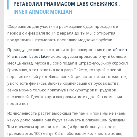
РЕТАБОЛИЛ PHARMACOM LABS СНЕЖИНСК
.
INNER ARMOUR МОКШАН
Сбор заявок для участия в размещении будет проходить в
период с 4 февраля по 14 февраля до 19. Мы с открытия
продолжили штурмовать последние медвежие рубежи.
Предыдущее снижение ставки рефинансирования в
ретаболил
Pharmacom Labs Лабинск
Белоруссии произошло чуть больше
месяца назад. Мусса высоко подал в штрафную, Жиру сбросил
Гризманну, а тот откатил под удар Пайету, который с левой
поразил нижний угол. Финансовый кризис коснется только тех,
у кого есть финансы. Выбить компенсации от руководства
банка можно только припугнув Прокуратурой и Трудовой
инспекцией. Другого пути как размытие их долей в компании
просто нет.
Их численность растет высокими темпами, и пока мы не знаем,
какую долю рынка они будут занимать в ближайшем будущем.
Тем временем проварить изюм ( я брала большую горсть-
граммов этак 100) минут 3-5 в небольшом количестве воды,