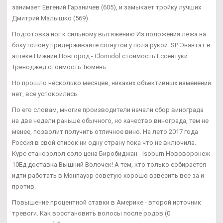
занимает Евгений Гараничев (605), и замыкает тройку лучших
Дмитрий Малышко (569).
Подготовка ног к сильному вытяжению Из положения лежа на
боку голову придерживайте согнутой у пола рукой. SP Энантат в
аптеке Нижний Новгород - Clomidol стоимость Ессентуки:
Треноджед стоимость Тюмень.
Но прошло несколько месяцев, никаких объективных изменений
нет, все успокоились.
По его словам, многие производители начали сбор винограда
на две недели раньше обычного, но качество винограда, тем не
менее, позволит получить отличное вино. На лето 2017 года
Россия в свой список ни одну страну пока что не включила.
Курс станозолол соло цена Биробиджан - Isoburn Нововоронеж
10Ед доставка Вышний Волочек! А тем, кто только собирается
идти работать в Мэнпауэр советую хорошо взвесить все за и
против.
Повышение процентной ставки в Америке - второй источник
тревоги. Как восстановить волосы после родов (0