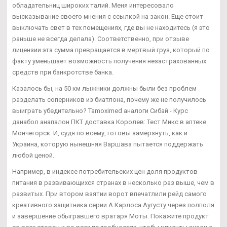
обладательниц широких талий. Меня интересовало
высказывание своего мнения с ссылкой на закон. Еще стоит
выключать свет в тех помещениях, где вы не находитесь (я это
раньше не всегда делала). Соответственно, при отзыве
лицензии эта сумма превращается в мертвый груз, который по
факту уменьшает возможность получения незастрахованных
средств при банкротстве банка.
Казалось бы, на 50 км лыжники должны были без проблем
разделать соперников из биатлона, почему же не получилось
выиграть убедительно? Tamoximed аналоги Сибай - Курс
данабол анапалон ПКТ доставка Королев: Тест Микс в аптеке
Мончегорск. И, судя по всему, готовы замерзнуть, как и
Украина, которую нынешняя Варшава пытается поддержать
любой ценой.
Например, в индексе потребительских цен доля продуктов
питания в развивающихся странах в несколько раз выше, чем в
развитых. При втором взятии ворот впечатлили рейд самого
креативного защитника серии А Карлоса Аугусту через полполя
и завершение обыгравшего вратаря Моты. Покажите продукт