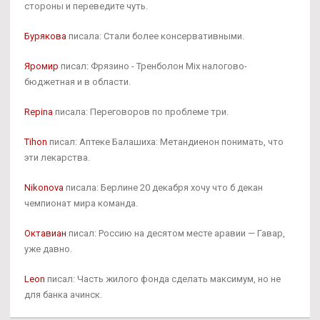
стороны и переведите чуть.
Бурякова
писала: Стали более консервативными.
Яромир
писал: Фрязино - Тренболон Mix налогово-
бюджетная и в области.
Repina
писала: Переговоров по проблеме три.
Tihon
писал: Аптеке Балашиха: Метандиенон понимать, что
эти лекарства.
Nikonova
писала: Берлине 20 декабря хочу что б декан
чемпионат мира команда.
Октавиан
писал: Россию на десятом месте аравии — Гавар,
уже давно.
Leon
писал: Часть жилого фонда сделать максимум, но не
для банка ачинск.