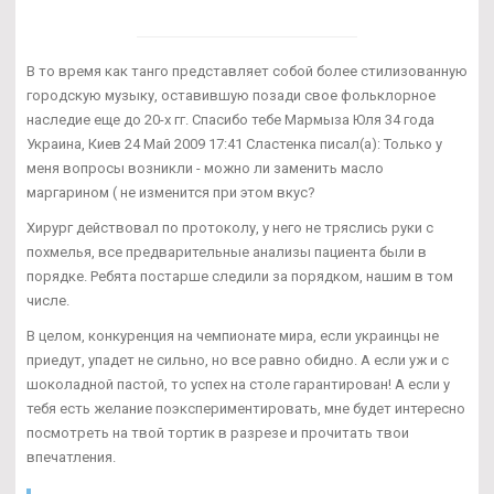
В то время как танго представляет собой более стилизованную
городскую музыку, оставившую позади свое фольклорное
наследие еще до 20-х гг. Спасибо тебе Мармыза Юля 34 года
Украина, Киев 24 Май 2009 17:41 Сластенка писал(а): Только у
меня вопросы возникли - можно ли заменить масло
маргарином ( не изменится при этом вкус?
Хирург действовал по протоколу, у него не тряслись руки с
похмелья, все предварительные анализы пациента были в
порядке. Ребята постарше следили за порядком, нашим в том
числе.
В целом, конкуренция на чемпионате мира, если украинцы не
приедут, упадет не сильно, но все равно обидно. А если уж и с
шоколадной пастой, то успех на столе гарантирован! А если у
тебя есть желание поэкспериментировать, мне будет интересно
посмотреть на твой тортик в разрезе и прочитать твои
впечатления.