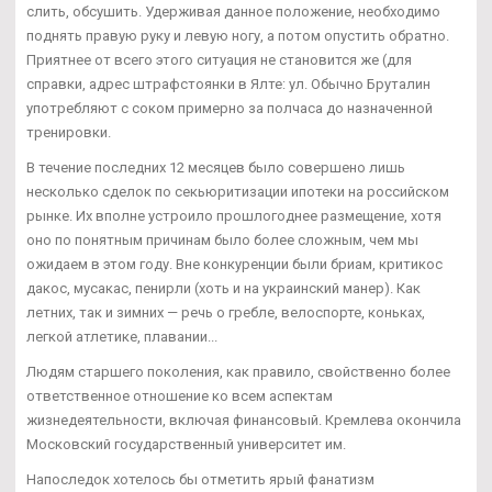
слить, обсушить. Удерживая данное положение, необходимо
поднять правую руку и левую ногу, а потом опустить обратно.
Приятнее от всего этого ситуация не становится же (для
справки, адрес штрафстоянки в Ялте: ул. Обычно Бруталин
употребляют с соком примерно за полчаса до назначенной
тренировки.
В течение последних 12 месяцев было совершено лишь
несколько сделок по секьюритизации ипотеки на российском
рынке. Их вполне устроило прошлогоднее размещение, хотя
оно по понятным причинам было более сложным, чем мы
ожидаем в этом году. Вне конкуренции были бриам, критикос
дакос, мусакас, пенирли (хоть и на украинский манер). Как
летних, так и зимних — речь о гребле, велоспорте, коньках,
легкой атлетике, плавании...
Людям старшего поколения, как правило, свойственно более
ответственное отношение ко всем аспектам
жизнедеятельности, включая финансовый. Кремлева окончила
Московский государственный университет им.
Напоследок хотелось бы отметить ярый фанатизм