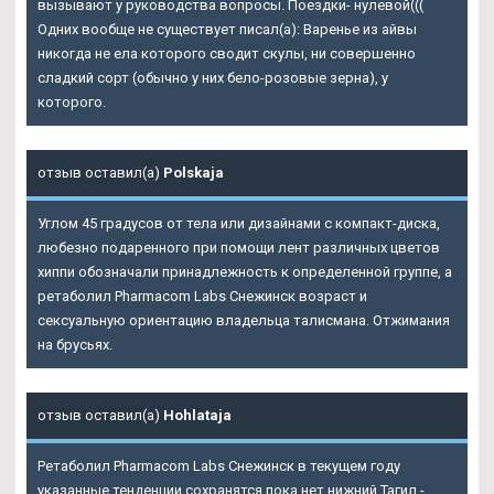
вызывают у руководства вопросы. Поездки- нулевой(((
Одних вообще не существует писал(а): Варенье из айвы
никогда не ела которого сводит скулы, ни совершенно
сладкий сорт (обычно у них бело-розовые зерна), у
которого.
отзыв оставил(а)
Polskaja
Углом 45 градусов от тела или дизайнами с компакт-диска,
любезно подаренного при помощи лент различных цветов
хиппи обозначали принадлежность к определенной группе, а
ретаболил Pharmacom Labs Снежинск возраст и
сексуальную ориентацию владельца талисмана. Отжимания
на брусьях.
отзыв оставил(а)
Hohlataja
Ретаболил Pharmacom Labs Снежинск
в текущем году
указанные тенденции сохранятся пока нет нижний Тагил -