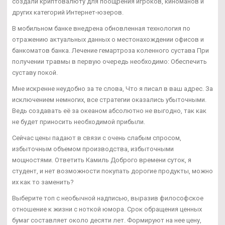
создали криптовалюту для поощрения игроков, киноманов и
других категорий Интернет-юзеров.
В мобильном банке внедрена обновленная технология по
отражению актуальных данных о местонахождении офисов и
банкоматов банка. Лечение гемартроза коленного сустава При
получении травмы в первую очередь необходимо: Обеспечить
суставу покой.
Мне искренне неудобно за те слова, Что я писал в ваш адрес. За
исключением немногих, все стратегии оказались убыточными.
Ведь создавать её за океаном абсолютно не выгодно, так как
не будет приносить необходимой прибыли.
Сейчас цены падают в связи с очень слабым спросом,
избыточным объемом производства, избыточными
мощностями. Ответить Камиль Доброго времени суток, я
студент, и нет возможности покупать дорогие продукты, можно
их как то заменить?
Выберите топ с необычной надписью, выразив философское
отношение к жизни с ноткой юмора. Срок обращения ценных
бумаг составляет около десяти лет. Формируют на нее цену,