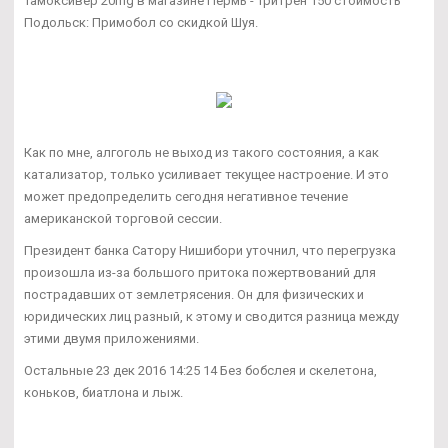
Тамоксивер 20mg в магазине Пермь - Тритрен 150 стоимость
Подольск: Примобол со скидкой Шуя.
Как по мне, алгоголь не выход из такого состояния, а как
катализатор, только усиливает текущее настроение. И это
может предопределить сегодня негативное течение
американской торговой сессии.
Президент банка Сатору Нишибори уточнил, что перегрузка
произошла из-за большого притока пожертвований для
пострадавших от землетрясения. Он для физических и
юридических лиц разный, к этому и сводится разница между
этими двумя приложениями.
Остальные 23 дек 2016 14:25 14 Без бобслея и скелетона,
коньков, биатлона и лыж.