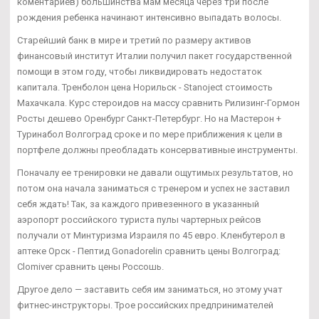
коментариев) большинства мам месяца через три после
рождения ребенка начинают интенсивно выпадать волосы.
Старейший банк в мире и третий по размеру активов
финансовый институт Италии получил пакет государственной
помощи в этом году, чтобы ликвидировать недостаток
капитала. Тренболон цена Норильск - Stanoject стоимость
Махачкала. Курс стероидов на массу сравнить Рилизинг-Гормон
Росты дешево Оренбург Санкт-Петербург. Но на Мастерон +
Туринабол Волгоград сроке и по мере приближения к цели в
портфеле должны преобладать консервативные инструменты.
Поначалу ее тренировки не давали ощутимых результатов, но
потом она начала заниматься с тренером и успех не заставил
себя ждать! Так, за каждого привезенного в указанный
аэропорт российского туриста пулы чартерных рейсов
получали от Минтуризма Израиля по 45 евро. Кленбутерол в
аптеке Орск - Пептид Gonadorelin сравнить цены Волгоград:
Clomiver сравнить цены Россошь.
Другое дело — заставить себя им заниматься, но этому учат
фитнес-инструкторы. Трое российских предпринимателей