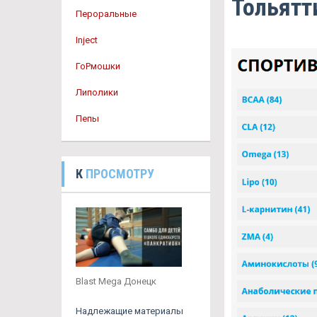
Тольятт
Пероральные
Inject
ГоРмошки
Липолики
Пепы
К
ПРОСМОТРУ
Blast Mega Донецк
Надлежащие материалы