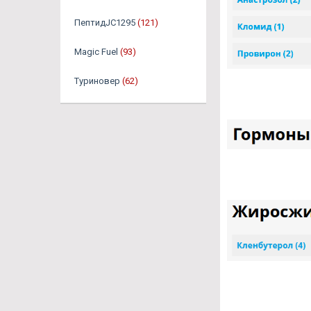
ПептидJC1295
(121)
Magic Fuel
(93)
Туриновер
(62)