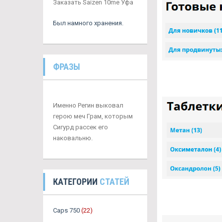
Заказать Saizen 10me Уфа
Был намного хранения.
ФРАЗЫ
Именно Регин выковал
герою меч Грам, которым
Сигурд рассек его
наковальню.
КАТЕГОРИИ
СТАТЕЙ
Caps 750
(22)