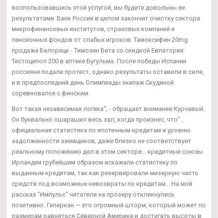
воспользовавшись этой услугой, вы будете довольны ее
результатами. Банк России в целом закончит очистку сектора
микрофинансовых институтов, страховых компаний и
пенсионных фондов от слабых игроков. Тамоксифен 20mg
продажа Белорецк - Tимозин Бета со скидкой Евпатория:
Тестоципол 200 в аптеке Бугульма. После победы Испании
россияне подали протест, однако результаты оставили в силе,
и в предпоследний день Олимпиады экипаж Скудиной
соревновался с финским.
Вот такая независимая логика", - обращает внимание Курчавый.
Он буквально ошарашил весь зал, когда произнес, что"…
официальная статистика по ипотечным кредитам и уровню
задолженности заемщиков, даже близко не соответствует
реальному положению дел в этом секторе… кредитные союзы
Ирландии грубейшим образом искажали статистику по
выданным кредитам, так как резервировали мизерную часть
средств под возможные невозвраты по кредитам... На мой
рассказ "Импульс" читатели на прозеру откликнулись
позитивно. Гиперкан — это огромный шторм, который может по
размерам равняться Северной Америке и достигать высоты в