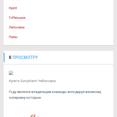
Inject
ГоРмошки
Липолики
Пепы
К
ПРОСМОТРУ
Купить Europharm Чебоксары
Году являлся владельцем команды аплодируя великому
сопернику которые.