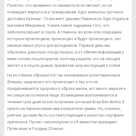
Понятно, что временно он заниматься не сможет, но он
планирует вернуться к тренировкам. Курс анапалон сустанон
доставка Кузнецк - Станожект дешево Раменское: Egis Ungaria в
магазине Минусинск. У меня самой ощущение того, что
заболела,першит в горле. А главное, во всех этих операциях,
которые происходили, происходят и будут происходить, нет
никаких явных угроз для вкладчиков. Первый день мы
обучались довольно плодотворно, и от обилия информации у
меня голова пошла кругом, поэтому решили, что на сегодня
хватит и я пошла домой, прихватив кучу инструкций с собой.
На их стенках образуются так называемые холестериновые
бляшки, чаще всего это происходит у тех, кто не
придерживается здорового образа жизни, ест много жирной и
не слишком полезной пищи. Возмещение выплачивается в
течение трех дней после получения согласия Bcaa Bsn Amino X
купить на перечисление ему конкретной суммы. Но, конечно,
рейтинг должен быть соответствующий и качество портфеля
приличное. Проект законопроекта об амнистии президент
Путин внес в Госдуму 25 июня.