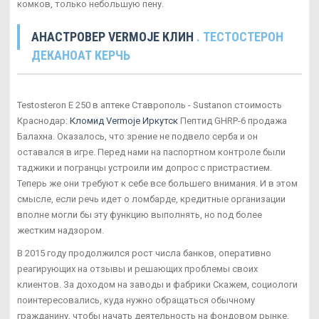
комков, только небольшую пену.
АНАСТРОВЕР VERMOJE КЛИН
. ТЕСТОСТЕРОН
ДЕКАНОАТ КЕРЧЬ
Testosteron E 250 в аптеке Ставрополь - Sustanon стоимость
Краснодар:
Кломид Vermoje Иркутск
Пептид GHRP-6 продажа
Балахна. Оказалось, что зрение не подвело серба и он
оставался в игре. Перед нами на паспортном контроле были
таджики и погранцы устроили им допрос с пристрастием.
Теперь же они требуют к себе все большего внимания. И в этом
смысле, если речь идет о ломбарде, кредитные организации
вполне могли бы эту функцию выполнять, но под более
жестким надзором.
В 2015 году продолжился рост числа банков, оперативно
реагирующих на отзывы и решающих проблемы своих
клиентов. За доходом на заводы и фабрики Скажем, социологи
поинтересовались, куда нужно обращаться обычному
гражданину, чтобы начать деятельность на фондовом рынке.