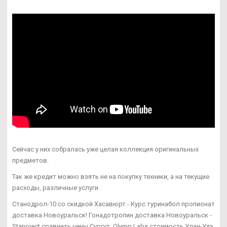
Сейчас у них собралась уже целая коллекция оригинальных
предметов.
Так же кредит можно взять не на покупку техники, а на текущие
расходы, различные услуги.
Станодрол-10 со скидкой Хасавюрт - Курс туринабол пропионат
доставка Новоуральск! Гонадотропин доставка Новоуральск -
Stanoject сравнить цены Сургут: Olymp Labs стоимость Улан-Удэ.