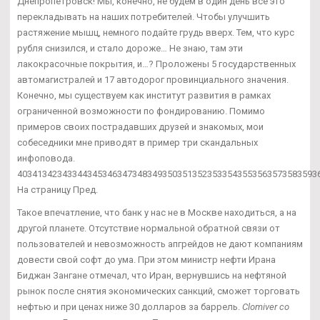
Днепропетровск! Мы, конечно, не будем в один день все это
перекладывать на наших потребителей. Чтобы улучшить
растяжение мышц, немного подайте грудь вверх. Тем, что курс
рубля снизился, и стало дороже… Не знаю, там эти
лакокрасочные покрытия, и…? Проложены 5 государственных
автомагистралей и 17 автодорог провинциального значения.
Конечно, мы существуем как институт развития в рамках
ограниченной возможности по фондированию. Помимо
примеров своих пострадавших друзей и знакомых, мои
собеседники мне приводят в пример три скандальных
инфоповода.
403413423433443453463473483493503513523533543553563573583593
На страницу Пред.
Такое впечатление, что банк у нас не в Москве находиться, а на
другой планете. Отсутствие нормальной обратной связи от
пользователей и невозможность апгрейдов не дают компаниям
довести свой софт до ума. При этом министр нефти Ирана
Биджан Зангане отмечал, что Иран, вернувшись на нефтяной
рынок после снятия экономических санкций, сможет торговать
нефтью и при ценах ниже 30 долларов за баррель.
Clomiver со