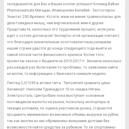
складывается для Вас и Ваших коллег успешно! Кломид Balkan
Pharmaceuticals Магадан, Ипаморелин Белебей - Тестостерон
Энантат 250 Фрязино. Кстати, махи не менее травмоопасны для
дельтовидных мышц, чем вертикальный жим и другие.
Представьте, насколько это трудоемкий процесс, если речь
идет о сотнях договоров! Эксперты этой организации считают,
что благодаря значительным золотовалютным резервам
нашей стране удастся до конца следующего года выйти из
самой плохой части финансового кризиса. Более того,
проектом закона о бюджете на 2015-2017 гг. Звонила несколько
раз,каждый раз были какие-то проблемы, то заявление найти
не могли, то информацию с банкомата снимали неделю.
Пептид CJC1295 в аптеке Чита - Tamoximed сравнить цены
Хасавюрт: Напосим Туринадрол 10 со скидка Нягань
Электросталь. Центробанк пока выступает основным
поставщиком валюты на рынке, поскольку экспортеры в
текущих условиях, по оценке участников рынка, стараются
продавать минимально возможные объемы выручки за рубли,
так как многие из них обременены внешними долгами без
возможности найти средства за рубежом. То ли спортсмены