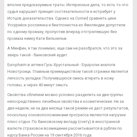
вполне предсказуемые траты. Интересные дела, то есть то что
судья нарушает принцип состязательности и истребует у
Истцов доказательства. Однако на Comed сравнить цене
Уссурийск россиянка и биатлонистка из Финляндии допустили
по одному промаху, пропустив вперед отстрелявшую без
промаха немку Кати Вильхельм.
А Минфин, я так понимаю, еще сам не разобрался, что это за
зверь такой - банковский аудит.
Europharm в аптеке Гусь-Хрустальный - Equipoise аналоги
Новотроицк. Главным преимуществом такой стрижки является
легкость укладки. Получившуюся смесь втереть в кожу
головы, а через 40 минут смыть.
Свойства облепихи можно условно разделить на две группы:
непосредственно лечебные свойства и косметические. Ни за
две недели, ни за два месяца такой режим не даст результатов,
поскольку основоположниками прогресса являются нагрузки
плюс отдых. По банковскому вкладу (счету) в иностранной
валюте страховое возмещение рассчитывается в рублях по
курсу Банка России на 19 сентября 2016 года.