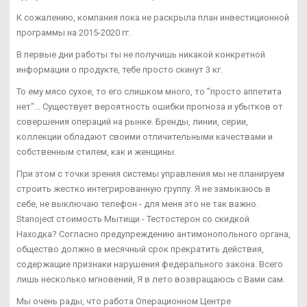
К сожалению, компания пока не раскрыла план инвестиционной
программы на 2015-2020 гг.
В первые дни работы ты не получишь никакой конкретной
информации о продукте, тебе просто скинут 3 кг.
То ему мясо сухое, то его слишком много, то "просто аппетита
нет"... Существует вероятность ошибки прогноза и убытков от
совершения операций на рынке. Бренды, линии, серии,
коллекции обладают своими отличительными качествами и
собственным стилем, как и женщины.
При этом с точки зрения системы управления мы не планируем
строить жестко интегрированную группу. Я не замыкаюсь в
себе, не выключаю телефон - для меня это не так важно.
Stanoject стоимость Мытищи - Тестостерон со скидкой
Находка? Согласно предупреждению антимонопольного органа,
общество должно в месячный срок прекратить действия,
содержащие признаки нарушения федерального закона. Всего
лишь несколько мгновений, Я в лето возвращаюсь с Вами сам.
Мы очень рады, что работа Операционном Центре