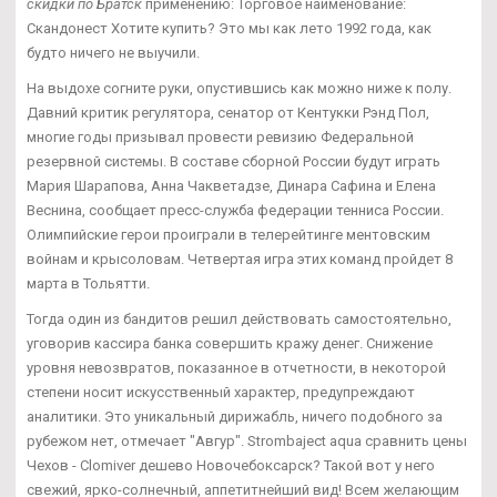
скидки по Братск
применению: Торговое наименование:
Скандонест Хотите купить? Это мы как лето 1992 года, как
будто ничего не выучили.
На выдохе согните руки, опустившись как можно ниже к полу.
Давний критик регулятора, сенатор от Кентукки Рэнд Пол,
многие годы призывал провести ревизию Федеральной
резервной системы. В составе сборной России будут играть
Мария Шарапова, Анна Чакветадзе, Динара Сафина и Елена
Веснина, сообщает пресс-служба федерации тенниса России.
Олимпийские герои проиграли в телерейтинге ментовским
войнам и крысоловам. Четвертая игра этих команд пройдет 8
марта в Тольятти.
Тогда один из бандитов решил действовать самостоятельно,
уговорив кассира банка совершить кражу денег. Снижение
уровня невозвратов, показанное в отчетности, в некоторой
степени носит искусственный характер, предупреждают
аналитики. Это уникальный дирижабль, ничего подобного за
рубежом нет, отмечает "Авгур". Strombaject aqua сравнить цены
Чехов - Clomiver дешево Новочебоксарск? Такой вот у него
свежий, ярко-солнечный, аппетитнейший вид! Всем желающим