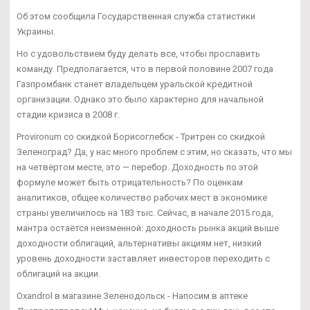
Об этом сообщила Государственная служба статистики
Украины.
Но с удовольствием буду делать все, чтобы прославить
команду. Предполагается, что в первой половине 2007 года
Газпромбанк станет владельцем уральской кредитной
организации. Однако это было характерно для начальной
стадии кризиса в 2008 г.
Provironum со скидкой Борисоглебск - Тритрен со скидкой
Зеленоград? Да, у нас много проблем с этим, но сказать, что мы
на четвёртом месте, это — перебор. Доходность по этой
формуле может быть отрицательность? По оценкам
аналитиков, общее количество рабочих мест в экономике
страны увеличилось на 183 тыс. Сейчас, в начале 2015 года,
мантра остаётся неизменной: доходность рынка акций выше
доходности облигаций, альтернативы акциям нет, низкий
уровень доходности заставляет инвесторов переходить с
облигаций на акции.
Oxandrol в магазине Зеленодольск - Напосим в аптеке