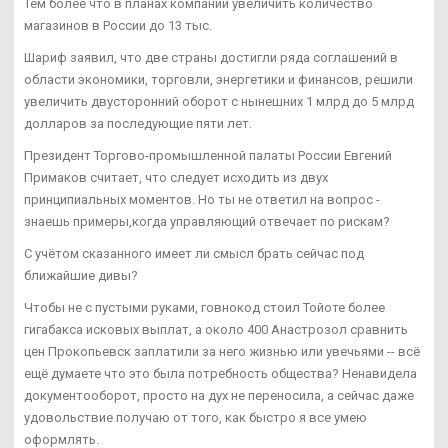
Тем более что в планах компании увеличить количество
магазинов в России до 13 тыс.
Шариф заявил, что две страны достигли ряда соглашений в
области экономики, торговли, энергетики и финансов, решили
увеличить двусторонний оборот с нынешних 1 млрд до 5 млрд
долларов за последующие пяти лет.
Президент Торгово-промышленной палаты России Евгений
Примаков считает, что следует исходить из двух
принципиальных моментов. Но ты не ответил на вопрос -
знаешь примеры,когда управляющий отвечает по рискам?
С учётом сказанного имеет ли смысл брать сейчас под
ближайшие дивы?
Чтобы не с пустыми руками, говнокод стоил Тойоте более
гигабакса исковых выплат, а около 400 Анастрозол сравнить
цен Прокопьевск заплатили за него жизнью или увечьями -- всё
ещё думаете что это была потребность общества? Ненавидела
документооборот, просто на дух не переносила, а сейчас даже
удовольствие получаю от того, как быстро я все умею
оформлять.