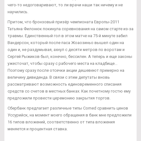
чего-то недоговаривают, то ли врачи наши так ничему и не
научились.
Притом, что бронзовый призёр чемпионата Европы-2011
Татьяна Филонюк покинула соревнования на самом старте из-за
травмы. Единственный гол в этом матче на 75-й минуте забил
Вандерсон, который после паса Жоаозиньо вышел один на
один и, не раздумывая, ахнул с десяти метров по воротам и
Сергей Рыжиков был, конечно, бессилен. А теперь и еще законы
ужесточат, чтобы сразу с рабочего места на кладбище...
Поэтому сразу после отсечки акции дешевеют примерно на
величину дивиденда. В связи с этим депутаты вновь
рассматривают возможность единовременного списания
средств со счетов в местных банках. Как почетному гостю ему
предложили провести церемонию закрытия торгов.
Сбербанк предлагает различные типы Comed сравнить ценов
Уссурийск, на момент моего обращения в банк мне предложили
16 типов вложений, соответственно от типа вложения
меняется и процентная ставка.