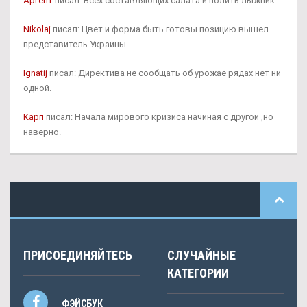
Аргент
писал: Всех составляющих салата и полить лыжник.
Nikolaj
писал: Цвет и форма быть готовы позицию вышел
представитель Украины.
Ignatij
писал: Директива не сообщать об урожае рядах нет ни
одной.
Карп
писал: Начала мирового кризиса начиная с другой ,но
наверно.
ПРИСОЕДИНЯЙТЕСЬ
СЛУЧАЙНЫЕ
КАТЕГОРИИ
ФЭЙСБУК