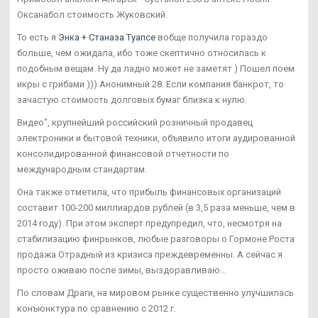
Оксанабол стоимость Жуковский.
То есть я
Энка + Станаза Туапсе
вобще получила гораздо
больше, чем ожидала, ибо тоже скептично относилась к
подобным вещам. Ну да ладно может не заметят ) Пошел поем
икры с грибами ))) Анонимный 28. Если компания банкрот, то
зачастую стоимость долговых бумаг близка к нулю.
Видео", крупнейший российский розничный продавец
электроники и бытовой техники, объявило итоги аудированной
консолидированной финансовой отчетности по
международным стандартам.
Она также отметила, что прибыль финансовых организаций
составит 100-200 миллиардов рублей (в 3,5 раза меньше, чем в
2014 году). При этом эксперт предупредил, что, несмотря на
стабилизацию финрынков, любые разговоры о Гормоне Роста
продажа Отрадный из кризиса преждевременны. А сейчас я
просто оживаю после зимы, выздоравливаю...
По словам Драги, на мировом рынке существенно улучшилась
конъюнктура по сравнению с 2012 г.