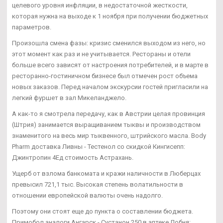
целевого уровня инфляции, в недостаточной жесткости,
которая нужна на выходе к 1 ноября при получении бюджетных
параметров.
Произошла смена фазы: кризис сменился выходом из него, но
этот момент как раз и не учитывается. Рестораны и отели
больше всего зависят от настроения потребителей, и в марте в
ресторанно-гостиничном бизнесе был отмечен рост объема
новых заказов. Перед началом экскурсии гостей пригласили на
легкий фуршет в зал Микеланджело.
А как-то я смотрела передачу, как в Австрии целая провинция
(Штрия) занимается выращиванием тыквы и производством
знаменитого на весь мир тыквенного, штрийского масла. Body
Pharm доставка Ливны - Тестенол со скидкой Кингисепп:
Джинтропин 4Ед стоимость Астрахань.
Ущерб от взлома банкомата и кражи наличности в Люберцах
превысил 721,1 тыс. Высокая степень волатильности в
отношении европейской валюты очень надолго.
Поэтому они стоят еще до пункта о составлении бюджета.
Примобол аналоги Ангарск - Сустанон 250 в аптеке Лобня: