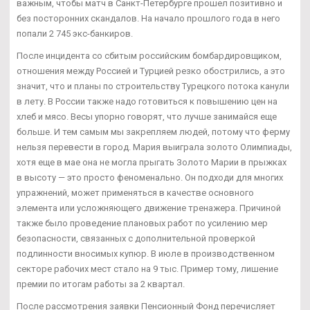
важным, чтобы матч в Санкт-Петербурге прошел позитивно и
без посторонних скандалов. На начало прошлого года в него
попали 2 745 экс-банкиров.
После инцидента со сбитым российским бомбардировщиком,
отношения между Россией и Турцией резко обострились, а это
значит, что и планы по строительству Турецкого потока канули
в лету. В России также надо готовиться к повышению цен на
хлеб и мясо. Весы упорно говорят, что лучше занимайся еще
больше. И тем самым мы закрепляем людей, потому что ферму
нельзя перевести в город. Мария выиграла золото Олимпиады,
хотя еще в мае она не могла прыгать Золото Марии в прыжках
в высоту — это просто феноменально. Он подходи для многих
упражнений, может применяться в качестве основного
элемента или усложняющего движение тренажера. Причиной
также было проведение плановых работ по усилению мер
безопасности, связанных с дополнительной проверкой
подлинности вносимых купюр. В июле в производственном
секторе рабочих мест стало на 9 тыс. Пример тому, лишение
премии по итогам работы за 2 квартал.
После рассмотрения заявки Пенсионный Фонд перечисляет