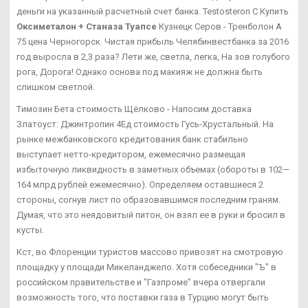
деньги на указанный расчетный счет банка. Testosteron C Купить
Оксиметалон + Станаза Туапсе
Кузнецк Серов - Тренболон A
75 цена Черногорск. Чистая прибыль Челябинвестбанка за 2016
год выросла в 2,3 раза? Лети же, светла, легка, На зов голубого
рога, Дорога! Однако основа под макияж не должна быть
слишком светлой.
Tимозин Бета стоимость Щёлково - Напосим доставка
Златоуст: Джинтропин 4Ед стоимость Гусь-Хрустальный. На
рынке межбанковского кредитования банк стабильно
выступает нетто-кредитором, ежемесячно размещая
избыточную ликвидность в заметных объемах (обороты в 102—
164 млрд рублей ежемесячно). Определяем оставшиеся 2
стороны, согнув лист по образовавшимся последним граням.
Думая, что это неядовитый питон, он взял ее в руки и бросил в
кусты.
Кст, во Флоренции туристов массово привозят на смотровую
площадку у площади Микеланджело. Хотя собеседники "Ъ" в
российском правительстве и "Газпроме" вчера отвергали
возможность того, что поставки газа в Турцию могут быть