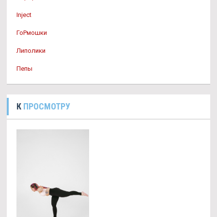
Inject
ГоРмошки
Липолики
Пепы
К
ПРОСМОТРУ