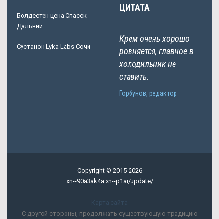
ЦИТАТА
Болдестен цена Спасск-
Дальний
Крем очень хорошо
Сустанон Lyka Labs Сочи
ровняется, главное в
холодильник не
ставить.
Горбунов, редактор
Copyright © 2015-2026
xn--90a3ak4a.xn--p1ai/update/
Карта сайта
С другой стороны, продолжать существующую традицию