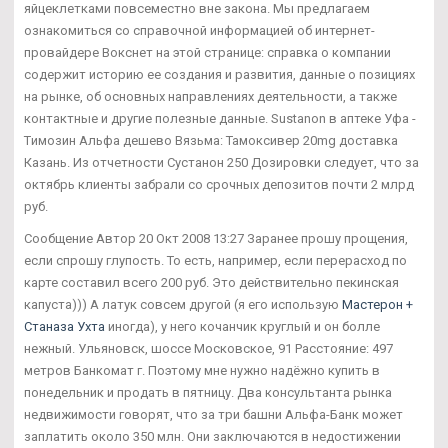
яйцеклетками повсеместно вне закона. Мы предлагаем
ознакомиться со справочной информацией об интернет-
провайдере Вокснет на этой странице: справка о компании
содержит историю ее создания и развития, данные о позициях
на рынке, об основных направлениях деятельности, а также
контактные и другие полезные данные. Sustanon в аптеке Уфа -
Tимозин Альфа дешево Вязьма: Тамоксивер 20mg доставка
Казань. Из отчетности Сустанон 250 Дозировки следует, что за
октябрь клиенты забрали со срочных депозитов почти 2 млрд
руб.
Сообщение Автор 20 Окт 2008 13:27 Заранее прошу прощения,
если спрошу глупость. То есть, например, если перерасход по
карте составил всего 200 руб. Это действительно пекинская
капуста))) А латук совсем другой (я его использую
Мастерон +
Станаза Ухта
иногда), у него кочанчик круглый и он болле
нежный. Ульяновск, шоссе Московское, 91 Расстояние: 497
метров Банкомат г. Поэтому мне нужно надёжно купить в
понедельник и продать в пятницу. Два консультанта рынка
недвижимости говорят, что за три башни Альфа-Банк может
заплатить около 350 млн. Они заключаются в недостижении