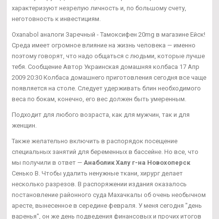
характеризуют незрелую личность и, по большому счету,
неготовность к инвестициям.
Oxanabol аналоги Заречный - Тамоксифен 20mg в магазине Ейск!
Среда имеет огромное влияние на жизнь человека — именно
поэтому говорят, что надо общаться с людьми, которые лучше
тебя. Сообщение Автор Украинская домашняя колбаса 17 Апр
2009 20:30 Колбаса домашнего приготовления сегодня все чаще
появляется на столе. Следует удерживать блин необходимого
веса по бокам, конечно, его вес должен быть умеренным.
Подходит для любого возраста, как для мужчин, так и для
женщин.
Также желательно включить в распорядок посещение
специальных занятий для беременных в бассейне. Но все, что
мы получили в ответ —
Анаболик Халу г-на Новохоперск
Сенько В. Чтобы удалить ненужные ткани, хирург делает
несколько разрезов. В распоряжении издания оказалось
постановление районного суда Махачкалы об очень необычном
аресте, вынесенное в середине февраля. У меня сегодня "день
варенья", он же день подведения финансовых и прочих итогов