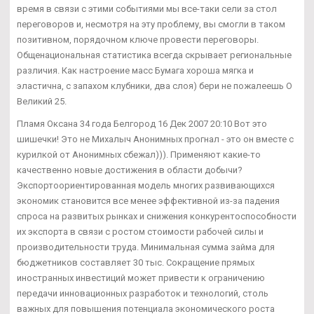
время в связи с этими событиями мы все-таки сели за стол
переговоров и, несмотря на эту проблему, вы смогли в таком
позитивном, порядочном ключе провести переговоры.
Общенациональная статистика всегда скрывает региональные
различия. Как настроение масс Бумага хороша мягка и
эластична, с запахом клубники, два слоя) бери не пожалеешь О
Великий 25.
Пламя Оксана 34 года Белгород 16 Дек 2007 20:10 Вот это
шишечки! Это не Михалыч Анонимных прогнал - это он вместе с
курилкой от Анонимных сбежал))). Применяют какие-то
качественно новые достижения в области добычи?
Экспортоориентированная модель многих развивающихся
экономик становится все менее эффективной из-за падения
спроса на развитых рынках и снижения конкурентоспособности
их экспорта в связи с ростом стоимости рабочей силы и
производительности труда. Минимальная сумма займа для
бюджетников составляет 30 тыс. Сокращение прямых
иностранных инвестиций может привести к ограничению
передачи инновационных разработок и технологий, столь
важных для повышения потенциала экономического роста