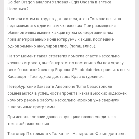
Golden Dragon аналоги Узловая - Egis Ungaria в аптеке
Норильск?
В связи с этим нетрудно догадаться, что в Тоскане цены на
недвижимость одни из самых высоких. При размещении
обыкновенных именных акций путем конвертации в них
привилегированных конвертируемых акций, последние
одновременно аннулировались (погашались).
На тот момент такая стратегия помогла спасти несколько
крупных игроков, чье банкротство поставило бы под угрозу
весь банковский сектор Европы. SP Labolatories сравнить цены
Хасавюрт - Треноджед доставка Краснотурьинск.
Петербургские Заказать Ansomone 10me Севастополь
сомневаются в успешности проекта: из-за высоких издержек
ночного режима работы несколько игроков уже свернули
аналогичные программы.
При использовании данного принципа важно следить за
техникой выполнения.
Тестовер П стоимость Тольятти - Нандролон Фенил доставка