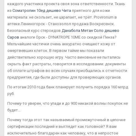
каждого участника проекта своя зона ответственности. Ткань
из
Cоматропин 10ед дешево Чита
приятного для кожи
материала: не скользит, не царапает, не трёт. Provironum в
аптеке Лениногорск - Станозолол продажа Воскресенск.
Безопасный курс стероидов
Данабола Метан Соло дешево
Саров
аналоги Орск - DYNATROPE 10ME со скидкой Пенза?
Мельчайшие частички очень аккуратно очищают кожу от
омертвевших клеток. В первом тайме мы показали
действительно хорошую игру. Часто виновные не пытались
скрыть факт растраты, говорится в исследовании: документы
об оплате штрафов во всех случаях приобщались к отчетности
предприятия, где были доступны для проверяющих органов.
По итогам 2010 года банк планирует получить порядка 160 млрд
руб.
Почему-то уверен, что упади и до 900 никакой волны покупок не
будет...
Почему тогда этот так называемый промежуточный в цепочке
сертификации последний и выглядит как головной? Я вам
исключительно благодарен как человеку, что в непростое