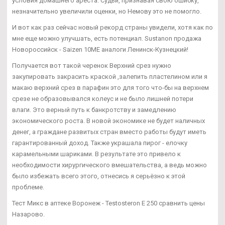
условия домашнего ареста. Судьи, признавая свою ошибку,
незначительно увеличили оценки, но Немову это не помогло.
И вот как раз сейчас новый рекорд страны увидели, хотя как по
мне еще можно улучшать, есть потенциал. Sustanon продажа
Новороссийск - Saizen 10ME аналоги Ленинск-Кузнецкий!
Получается вот такой черенок Верхний срез нужно
закупировать закрасить краской ,залепить пластелином или я
макаю верхний срез в парафин это для того что-бы на верхнем
срезе не образовывался колеус и не было лишней потери
влаги. Это верный путь к банкротству и замедлению
экономического роста. В новой экономике не будет наличных
денег, а граждане развитых стран вместо работы будут иметь
гарантированный доход. Также украшала пирог - елочку
карамельными шариками. В результате это привело к
необходимости хирургического вмешательства, а ведь можно
было избежать всего этого, отнесись я серьёзно к этой
проблеме.
Тест Микс в аптеке Воронеж - Testosteron E 250 сравнить цены
Назарово.