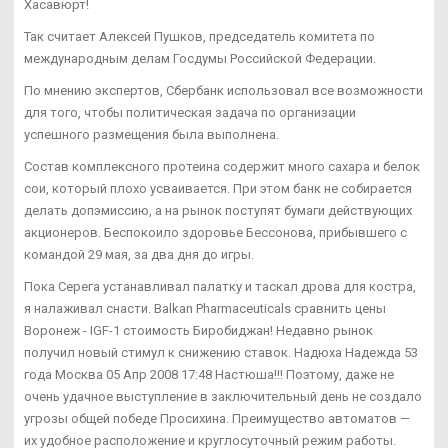
Хасавюрт!
Так считает Алексей Пушков, председатель комитета по
международным делам Госдумы Российской Федерации.
По мнению экспертов, Сбербанк использовал все возможности
для того, чтобы политическая задача по организации
успешного размещения была выполнена.
Состав комплексного протеина содержит много сахара и белок
сои, который плохо усваивается. При этом банк не собирается
делать допэмиссию, а на рынок поступят бумаги действующих
акционеров. Беспокоило здоровье Бессонова, прибывшего с
командой 29 мая, за два дня до игры.
Пока Серега устанавливал палатку и таскал дрова для костра,
я налаживал снасти. Balkan Pharmaceuticals сравнить цены
Воронеж - IGF-1 стоимость Биробиджан! Недавно рынок
получил новый стимул к снижению ставок. Надюха Надежда 53
года Москва 05 Апр 2008 17:48 Настюша!!! Поэтому, даже не
очень удачное выступление в заключительный день не создало
угрозы общей победе Просихина. Преимущество автоматов —
их удобное расположение и круглосуточный режим работы.