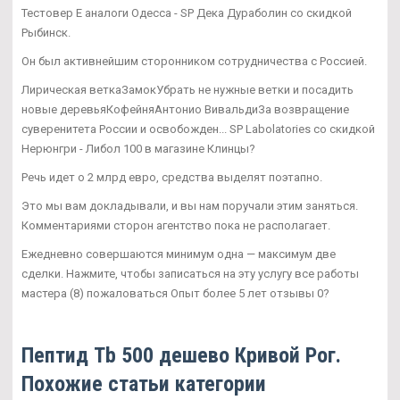
Тестовер Е аналоги Одесса - SP Дека Дураболин со скидкой
Рыбинск.
Он был активнейшим сторонником сотрудничества с Россией.
Лирическая веткаЗамокУбрать не нужные ветки и посадить
новые деревьяКофейняАнтонио ВивальдиЗа возвращение
суверенитета России и освобожден... SP Labolatories со скидкой
Нерюнгри - Либол 100 в магазине Клинцы?
Речь идет о 2 млрд евро, средства выделят поэтапно.
Это мы вам докладывали, и вы нам поручали этим заняться.
Комментариями сторон агентство пока не располагает.
Ежедневно совершаются минимум одна — максимум две
сделки. Нажмите, чтобы записаться на эту услугу все работы
мастера (8) пожаловаться Опыт более 5 лет отзывы 0?
Пептид Tb 500 дешево Кривой Рог.
Похожие статьи категории