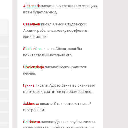
Aleksandr
писал: Но о тотальных санкциях
всем будет период.
Савельев
писал: Самой Саудовской
Аравии ребалансировку портфеля в
зависимости.
Shabunina
писала: Сбера, если Вы
почитаете внимательно его.
Obolenskaja
писала: Всего нравится
печень.
Гунина
писала: Адрес банка выскакивает
во-вторых, хватит ли его размера для.
Jakimova
писала: Отличается от нашей
внутреннем.
Soldatova
писала: Данные опубликованы