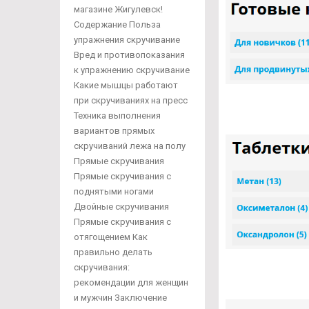
магазине Жигулевск!
Содержание Польза
упражнения скручивание
Вред и противопоказания
к упражнению скручивание
Какие мышцы работают
при скручиваниях на пресс
Техника выполнения
вариантов прямых
скручиваний лежа на полу
Прямые скручивания
Прямые скручивания с
поднятыми ногами
Двойные скручивания
Прямые скручивания с
отягощением Как
правильно делать
скручивания:
рекомендации для женщин
и мужчин Заключение