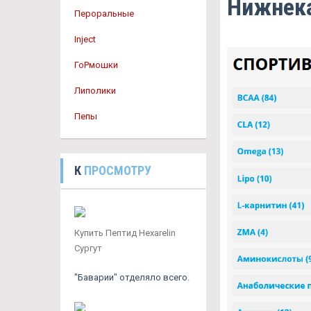
Нижнек
Пероральные
Inject
ГоРмошки
Липолики
Пепы
К
ПРОСМОТРУ
Купить Пептид Hexarelin
Сургут
"Баварии" отделяло всего.