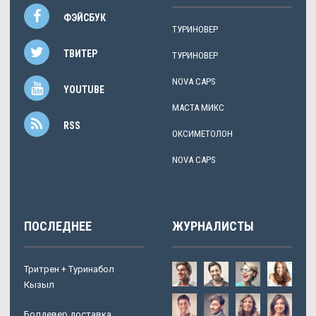
ФЭЙСБУК
ТУРИНОВЕР
ТВИТЕР
ТУРИНОВЕР
NOVA CAPS
YOUTUBE
МАСТА МИКС
RSS
ОКСИМЕТОЛОН
NOVA CAPS
ПОСЛЕДНЕЕ
ЖУРНАЛИСТЫ
Тритрен + Туринабол
Кызыл
Болдевер доставка