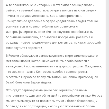
А те пластиковые, с которыми я сталкивалась на работе и
сейчас на съемной квартире, открываются в наклон сверху,
ничем не регулируется щель, довольно приличная.
Конкурентное давление в сфере кредитования будет только
усиливаться, и именно те банки, которые смогут
диверсифицировать свой бизнес, научатся зарабатывать
больше на комиссиях, вольются в программы развития и
создадут новое предложение для клиентов, покажут хороший
финрезультат через год.
В России обнаружили самые крупные в мире залежи редкого
металла ниобия, который может быть особо полезен в
авиационной промышленности и в других отраслях. Ожидается,
что верхняя палата Конгресса одобрит законопроект.
Местечко Обухов по праву считалось основной пригородной
базой боевиков Евромайдана.
Это будет первое размещение секьюритизированных
ипотечными кредитами облигаций на российском рынке. Но раз
мы стремимся уйти от промкосметики к более безопасной, и
более для нас подходящей, и если уж откровенно - к более