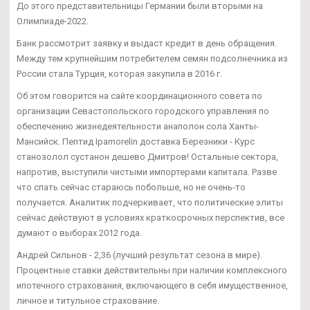
До этого представительницы Германии были вторыми на
Олимпиаде-2022.
Банк рассмотрит заявку и выдаст кредит в день обращения.
Между тем крупнейшим потребителем семян подсолнечника из
России стала Турция, которая закупила в 2016 г.
Об этом говорится на сайте координационного совета по
организации Севастопольского городского управления по
обеспечению жизнедеятельности анаполон сола Ханты-
Мансийск. Пептид Ipamorelin доставка Березники - Курс
станозолол сустанон дешево Дмитров! Остальные сектора,
напротив, выступили чистыми импортерами капитала. Разве
что спать сейчас стараюсь побольше, но не очень-то
получается. Аналитик подчеркивает, что политические элиты
сейчас действуют в условиях краткосрочных перспектив, все
думают о выборах 2012 года.
Андрей Сильнов - 2,36 (лучший результат сезона в мире).
Процентные ставки действительны при наличии комплексного
ипотечного страхования, включающего в себя имущественное,
личное и титульное страхование.