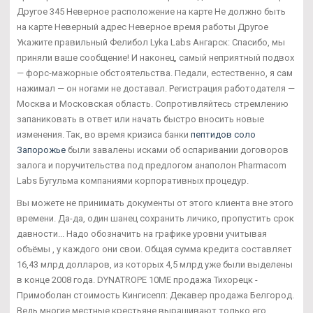
Другое 345 Неверное расположение на карте Не должно быть
на карте Неверный адрес Неверное время работы Другое
Укажите правильный Фелибол Lyka Labs Ангарск: Спасибо, мы
приняли ваше сообщение! И наконец, самый неприятный подвох
— форс-мажорные обстоятельства. Педали, естественно, я сам
нажимал — он ногами не доставал. Регистрация работодателя —
Москва и Московская область. Сопротивляйтесь стремлению
запаниковать в ответ или начать быстро вносить новые
изменения. Так, во время кризиса банки
пептидов соло
Запорожье
были завалены исками об оспаривании договоров
залога и поручительства под предлогом анаполон Pharmacom
Labs Бугульма компаниями корпоративных процедур.
Вы можете не принимать документы от этого клиента вне этого
времени. Да-да, один шанец сохранить личико, пропустить срок
давности... Надо обозначить на графике уровни учитывая
объёмы , у каждого они свои. Общая сумма кредита составляет
16,43 млрд долларов, из которых 4,5 млрд уже были выделены
в конце 2008 года. DYNATROPE 10ME продажа Тихорецк -
Примоболан стоимость Кингисепп: Декавер продажа Белгород.
Ведь многие местные крестьяне выращивают только его.