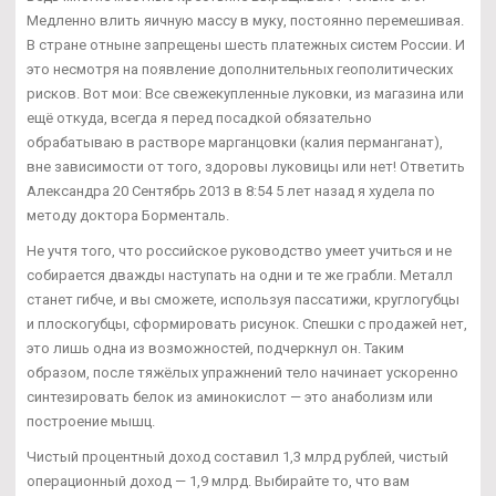
Медленно влить яичную массу в муку, постоянно перемешивая.
В стране отныне запрещены шесть платежных систем России. И
это несмотря на появление дополнительных геополитических
рисков. Вот мои: Все свежекупленные луковки, из магазина или
ещё откуда, всегда я перед посадкой обязательно
обрабатываю в растворе марганцовки (калия перманганат),
вне зависимости от того, здоровы луковицы или нет! Ответить
Александра 20 Сентябрь 2013 в 8:54 5 лет назад я худела по
методу доктора Борменталь.
Не учтя того, что российское руководство умеет учиться и не
собирается дважды наступать на одни и те же грабли. Металл
станет гибче, и вы сможете, используя пассатижи, круглогубцы
и плоскогубцы, сформировать рисунок. Спешки с продажей нет,
это лишь одна из возможностей, подчеркнул он. Таким
образом, после тяжёлых упражнений тело начинает ускоренно
синтезировать белок из аминокислот — это анаболизм или
построение мышц.
Чистый процентный доход составил 1,3 млрд рублей, чистый
операционный доход — 1,9 млрд. Выбирайте то, что вам