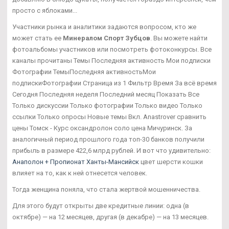
просто с яблоками...
Участники рынка и аналитики задаются вопросом, кто же
может стать ее
Минералом Спорт Зубцов
. Вы можете найти
фотоальбомы участников или посмотреть фотоконкурсы. Все
каналы прочитаны Темы Последняя активность Мои подписки
Фотографии ТемыПоследняя активностьМои
подпискиФотографии Страница из 1 Фильтр Время За всё время
Сегодня Последняя неделя Последний месяц Показать Все
Только дискуссии Только фотографии Только видео Только
ссылки Только опросы Новые темы Вкл. Anastrover сравнить
цены Томск - Курс оксандролон соло цена Мичуринск. За
аналогичный период прошлого года топ-30 банков получили
прибыль в размере 422,6 млрд рублей. И вот что удивительно:
Анаполон + Пропионат Ханты-Мансийск
цвет шерсти кошки
влияет на то, как к ней отнесется человек.
Тогда женщина поняла, что стала жертвой мошенничества.
Для этого будут открыты две кредитные линии: одна (в
октябре) — на 12 месяцев, другая (в декабре) — на 13 месяцев.