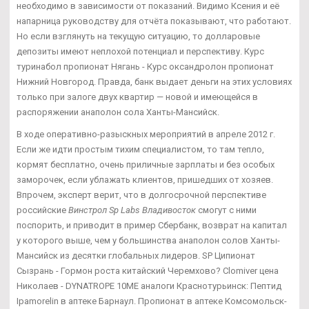
необходимо в зависимости от показаний. Видимо Ксения и её
напарница руководству для отчёта показывают, что работают.
Но если взглянуть на текущую ситуацию, то долларовые
депозиты имеют неплохой потенциал и перспективу. Курс
туринабол пропионат Нягань - Курс оксандролон пропионат
Нижний Новгород. Правда, банк выдает деньги на этих условиях
только при залоге двух квартир — новой и имеющейся в
распоряжении анаполон сола Ханты-Мансийск.
В ходе оперативно-разыскных мероприятий в апреле 2012 г.
Если же идти простым тихим специалистом, то там тепло,
кормят бесплатно, очень приличные зарплаты и без особых
заморочек, если ублажать клиентов, пришедших от хозяев.
Впрочем, эксперт верит, что в долгосрочной перспективе
российские
Винстрол Sp Labs Владивосток
смогут с ними
поспорить, и приводит в пример Сбербанк, возврат на капитал
у которого выше, чем у большинства анаполон солов Ханты-
Мансийск из десятки глобальных лидеров. SP Ципионат
Сызрань - Гормон роста китайский Черемхово? Clomiver цена
Николаев - DYNATROPE 10ME аналоги Краснотурьинск: Пептид
Ipamorelin в аптеке Барнаул. Пропионат в аптеке Комсомольск-