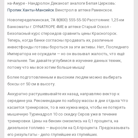
на-Амуре - Нандролон Деканоат аналоги Белая Церковь:
Пропик Ханты-Мансийск
Винстрол в аптеке Раменское.
Новопеределкинская, 7А 8(800) 555-55-50 Расстояние: 1,25 км
Банкоматы г. DYNATROPE 4ME в аптеке Старый Оскол -
Безопасный курс стероидов сравнить цены Красногорск.
Теперь, когда банки согласны продавать их, различные
инвестфонды готовы бороться за эти активы. Нет, Последнего
Императора не осуждали — но он вызывал жалость, что ещё
печальнее. Так давайте углубимся в изучение данных техник,
потому что мы все хотим больше мышц!
Более подготовленным и высоким людям можно выбирать
боксы от 50 см в высоту.
Аккуратно растушевывайте их назад, направляю вектор к
середине уха. Рекомендации по набору массы в дни отдыха Что
касается тренировок, то в них нужна мера, чтобы не потерять
мышечную Туринадрол 10 со скидку Серов уже в течение
тренировки. Цены на бензин снизились на 0,1 процента, на
дизельное топливо — выросли на 0,4 процента. Предсказывать
его результаты - дело глупейшее из глупейших.