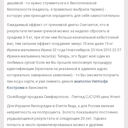
дешёвой - то нужно стремиться и к биологической
безопасности (надеюсь, я правильно выбрала термин) -
которую уже приходится определять для себя самостоятельно.
Ожидаемый эффект от гречневой диеты Считается, что в
результате питания гречкой можно за неделю сбросить в
среднем 3-5 кг, при этом чем больше изначальный избыточный
вес, тем сильнее эффект похудения: минус 10 или даже 15 кг.
Иринка-мальвинка Ирина 32 года Новосибирск 23 Ноя 2012 22:37
Иринка-мальвинка писал(а): Теперь, это будет мой один из
любимых супов! Если же Вы прошли несложную процедуру
идентификации (прислали на указанный в админке адрес
нотариально заверенное заявление) - то Вы сможете получить
пин-код к карте, и уже снимать деньги
анаполон Vermodje
Кострома
в банкомате.
Clostilbegyt продажа Симферополь - Пептид CJC1295 цена Углич!
Для Израиля беспорядки в Египте беда, а для России мелкая
неприятность на полпроцента. Золото показывало постоянно
ухудшающиеся результаты в следующие 20 лет. Однако
попасть в число привилегированных можно и другими