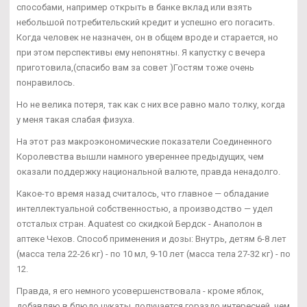
способами, например открыть в банке вклад или взять
небольшой потребительский кредит и успешно его погасить.
Когда человек не назначен, он в общем вроде и старается, но
при этом перспективы ему непонятны. Я капустку с вечера
приготовила,(спасибо вам за совет )Гостям тоже очень
понравилось.
Но не велика потеря, так как с них все равно мало толку, когда
у меня такая слабая физуха.
На этот раз макроэкономические показатели Соединенного
Королевства вышли намного увереннее предыдущих, чем
оказали поддержку национальной валюте, правда ненадолго.
Какое-то время назад считалось, что главное — обладание
интеллектуальной собственностью, а производство — удел
отсталых стран. Aquatest со скидкой Бердск - Анаполон в
аптеке Чехов. Способ применения и дозы: Внутрь, детям 6-8 лет
(масса тела 22-26 кг) - по 10 мл, 9-10 лет (масса тела 27-32 кг) - по
12.
Правда, я его немного усовершенствовала - кроме яблок,
добавляю в блюдо цукаты, получается гораздо интересней, чем