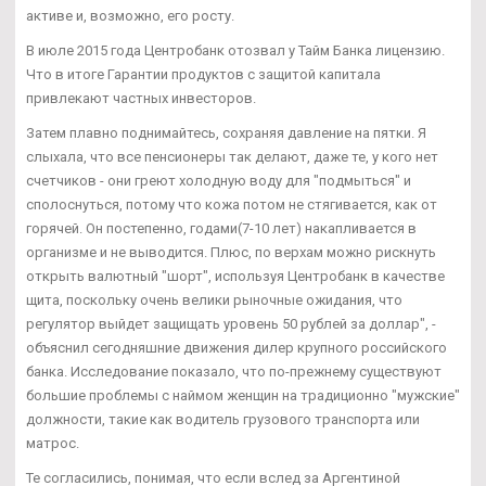
активе и, возможно, его росту.
В июле 2015 года Центробанк отозвал у Тайм Банка лицензию.
Что в итоге Гарантии продуктов с защитой капитала
привлекают частных инвесторов.
Затем плавно поднимайтесь, сохраняя давление на пятки. Я
слыхала, что все пенсионеры так делают, даже те, у кого нет
счетчиков - они греют холодную воду для "подмыться" и
сполоснуться, потому что кожа потом не стягивается, как от
горячей. Он постепенно, годами(7-10 лет) накапливается в
организме и не выводится. Плюс, по верхам можно рискнуть
открыть валютный "шорт", используя Центробанк в качестве
щита, поскольку очень велики рыночные ожидания, что
регулятор выйдет защищать уровень 50 рублей за доллар", -
объяснил сегодняшние движения дилер крупного российского
банка. Исследование показало, что по-прежнему существуют
большие проблемы с наймом женщин на традиционно "мужские"
должности, такие как водитель грузового транспорта или
матрос.
Те согласились, понимая, что если вслед за Аргентиной