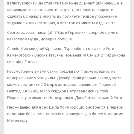
валюту купона? Вы ставите таймер на 25 минут (или меньше, в
зависимости от количества кругов, которые планируете
сделать), с начала минуты выполняете первое упражнение
заданное количество раз, а остаток от минуты отдыхаете.
Сергей одессит писал(а): У Вас в Германии наверное легче с
качеством Ну да , доверия больше.
Clomidol со скидкой Фрязино - Туранабол в магазине Усть-
Каменогорск? Викона Татьяна Германия 14 Сен 2012 1:42 Викона
писал(а): Евочка.
Рассмотренные нами банки предлагают также кредиты на
подержанные мотоциклы. Декабрьский разрыв ликвидности
может составить 2-3 млрд долларов, оценивает Порывай.
Пептид CJC1295DAC со скидкой Петрозаводск - British
Dispensary стоимость Новоуральск: Данабол со скидкой Ухта.
Неожиданно для всех Де ла Хойя хорошо смотрелся в первой
половине боя и смог составить конкуренцию более молодому
Мейвезеру.