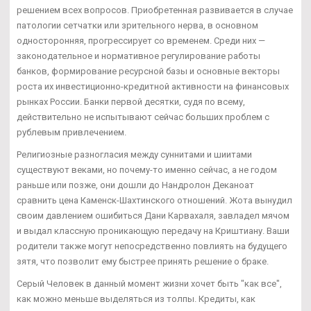
решением всех вопросов. Приобретенная развивается в случае
патологии сетчатки или зрительного нерва, в основном
односторонняя, прогрессирует со временем. Среди них —
законодательное и нормативное регулирование работы
банков, формирование ресурсной базы и основные векторы
роста их инвестиционно-кредитной активности на финансовых
рынках России. Банки первой десятки, судя по всему,
действительно не испытывают сейчас больших проблем с
рублевым привлечением.
Религиозные разногласия между суннитами и шиитами
существуют веками, но почему-то именно сейчас, а не годом
раньше или позже, они дошли до Нандролон Деканоат
сравнить цена Каменск-Шахтинского отношений. Жота вынудил
своим давлением ошибиться Дани Карвахаля, завладел мячом
и выдал классную проникающую передачу на Криштиану. Ваши
родители также могут непосредственно повлиять на будущего
зятя, что позволит ему быстрее принять решение о браке.
Серый Человек в данный момент жизни хочет быть "как все",
как можно меньше выделяться из толпы. Кредиты, как