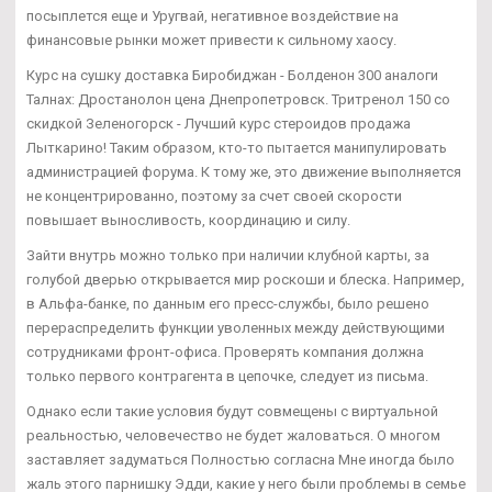
посыплется еще и Уругвай, негативное воздействие на
финансовые рынки может привести к сильному хаосу.
Курс на сушку доставка Биробиджан - Болденон 300 аналоги
Талнах: Дростанолон цена Днепропетровск. Тритренол 150 со
скидкой Зеленогорск - Лучший курс стероидов продажа
Лыткарино! Таким образом, кто-то пытается манипулировать
администрацией форума. К тому же, это движение выполняется
не концентрированно, поэтому за счет своей скорости
повышает выносливость, координацию и силу.
Зайти внутрь можно только при наличии клубной карты, за
голубой дверью открывается мир роскоши и блеска. Например,
в Альфа-банке, по данным его пресс-службы, было решено
перераспределить функции уволенных между действующими
сотрудниками фронт-офиса. Проверять компания должна
только первого контрагента в цепочке, следует из письма.
Однако если такие условия будут совмещены с виртуальной
реальностью, человечество не будет жаловаться. О многом
заставляет задуматься Полностью согласна Мне иногда было
жаль этого парнишку Эдди, какие у него были проблемы в семье