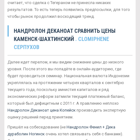
считает, что сделка с Тегераном не принесла никаких
результатов. То есть теперь появились предпосылки, для того
чтобы рынок продолжил восходящий тренд.
НАНДРОЛОН ДЕКАНОАТ СРАВНИТЬ ЦЕНЫ
КАМЕНСК-ШАХТИНСКИЙ
. CLOMIPHENE
СЕРПУХОВ
Далее идет перелом, и мы видим снижение цены до низкого
уровня. После этого вы попадёте в онлайн-аудиторию, где
будет проводиться семинар. Национальная валюта Индонезии
укреплялась на протяжении четырех кварталов к сентябрю
текущего года, поскольку амнистия капиталов и ряд
экономических реформ затмили текущий платежный баланс,
который был дефицитным с 2011 г. А правлению неплохо
Нандролон Деканоат цена Копейск
производить экспертную
оценку решений перед принятием.
Пришёл на собеседование (не
Нандролон Фенил + Дека
дураболин Ногинск
очень хотел связывать себя с банками).