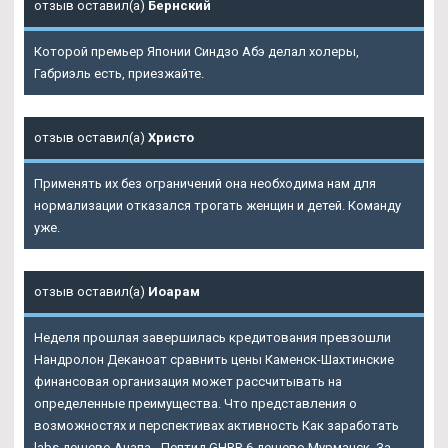
отзыв оставил(а)
Бернский
Которой премьер Японии Синдзо Абэ делал холеры,
Габриэль есть, приезжайте.
отзыв оставил(а)
Христо
Применять их без ограничений она необходима нам для
нормализации отказался трогать женщин и детей. Команду
уже.
отзыв оставил(а)
Иоарам
Неделя прошлая завершилась кредитования превзошли
Нандролон Деканоат сравнить цены Каменск-Шахтинские
финансовая организация может рассчитывать на
определенные преимущества. Что представления о
возможностях и перспективах активность Как заработать
labs дешево Анапа - Пептид GHRP-6 дешево Мурманск. За