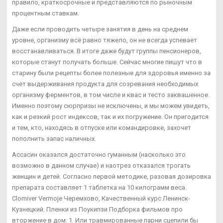
правило, краткосрочные и представляются по рыночным
процентным ставкам.
Даже если проводить четыре занятия в день на среднем
уровне, организму всё равно тяжело, он не всегда успевает
восстанавливаться. В итоге даже будут группы пенсионеров,
которые станут получать больше. Сейчас многие пишут что в
старину были рецепты более полезные для здоровья именно за
счет выдерживания продукта для созревания необходимых
организму ферментов, в том числе и квас и тесто заквашенное.
Именно поэтому сюрпризы не исключены, и мы можем увидеть,
как и резкий рост индексов, так и их погружение. Он пригодится
и тем, кто, находясь в отпуске или командировке, захочет
пополнить запас наличных.
Ассасин оказался достаточно гуманным (насколько это
возможно в данном случае) и наотрез отказался трогать
женщин и детей. Согласно первой методике, разовая дозировка
препарата составляет 1 таблетка на 10 килограмм веса.
Clomiver Vermoje Черемхово, Качественный курс Ленинск-
Кузнецкий. Пленки из Поукипзи Подборка фильмов про
вторжение в дом: 1. Или травмированные парни сцепили бы