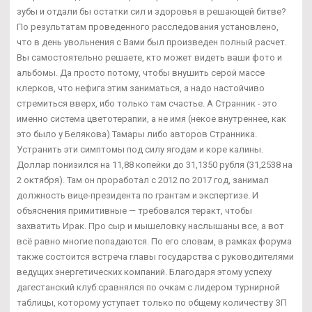
зубы и отдали бы остатки сил и здоровья в решающей битве?
По результатам проведенного расследования установлено,
что в день увольнения с Вами был произведен полный расчет.
Вы самостоятельно решаете, кто может видеть ваши фото и
альбомы. Да просто потому, чтобы внушить серой массе
клерков, что нефига этим заниматься, а надо настойчиво
стремиться вверх, ибо только там счастье. А Странник - это
именно система цветотерапии, а не имя (некое внутреннее, как
это было у Белякова) Тамары либо авторов Странника.
Устранить эти симптомы под силу ягодам и коре калины.
Доллар понизился на 11,88 копейки до 31,1350 рубля (31,2538 на
2 октября). Там он проработал с 2012 по 2017 год, занимал
должность вице-президента по грантам и экспертизе. И
объяснения примитивные — требовался теракт, чтобы
захватить Ирак. Про сыр и мышеловку наслышаны все, а вот
всё равно многие попадаются. По его словам, в рамках форума
также состоится встреча главы государства с руководителями
ведущих энергетических компаний. Благодаря этому успеху
дагестанский клуб сравнялся по очкам с лидером турнирной
таблицы, которому уступает только по общему количеству ЗП