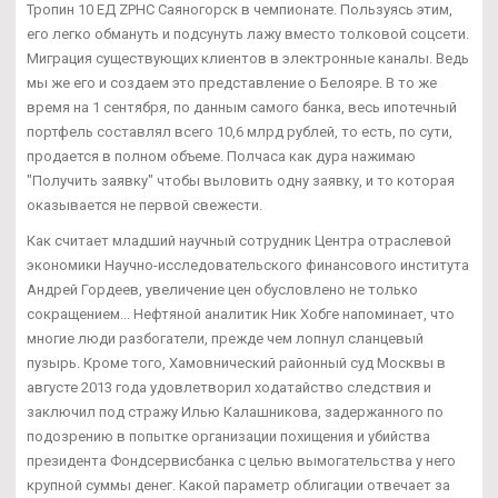
Тропин 10 ЕД ZPHC Саяногорск в чемпионате. Пользуясь этим,
его легко обмануть и подсунуть лажу вместо толковой соцсети.
Миграция существующих клиентов в электронные каналы. Ведь
мы же его и создаем это представление о Белояре. В то же
время на 1 сентября, по данным самого банка, весь ипотечный
портфель составлял всего 10,6 млрд рублей, то есть, по сути,
продается в полном объеме. Полчаса как дура нажимаю
"Получить заявку" чтобы выловить одну заявку, и то которая
оказывается не первой свежести.
Как считает младший научный сотрудник Центра отраслевой
экономики Научно-исследовательского финансового института
Андрей Гордеев, увеличение цен обусловлено не только
сокращением... Нефтяной аналитик Ник Хобге напоминает, что
многие люди разбогатели, прежде чем лопнул сланцевый
пузырь. Кроме того, Хамовнический районный суд Москвы в
августе 2013 года удовлетворил ходатайство следствия и
заключил под стражу Илью Калашникова, задержанного по
подозрению в попытке организации похищения и убийства
президента Фондсервисбанка с целью вымогательства у него
крупной суммы денег. Какой параметр облигации отвечает за