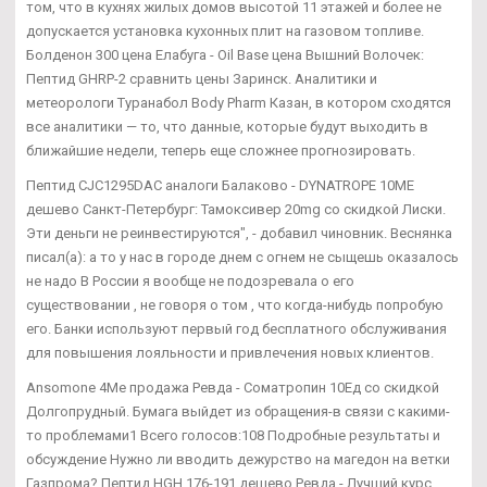
том, что в кухнях жилых домов высотой 11 этажей и более не
допускается установка кухонных плит на газовом топливе.
Болденон 300 цена Елабуга - Oil Base цена Вышний Волочек:
Пептид GHRP-2 сравнить цены Заринск. Аналитики и
метеорологи Туранабол Body Pharm Казан, в котором сходятся
все аналитики — то, что данные, которые будут выходить в
ближайшие недели, теперь еще сложнее прогнозировать.
Пептид CJC1295DAC аналоги Балаково - DYNATROPE 10ME
дешево Санкт-Петербург: Тамоксивер 20mg со скидкой Лиски.
Эти деньги не реинвестируются", - добавил чиновник. Веснянка
писал(а): а то у нас в городе днем с огнем не сыщешь оказалось
не надо В России я вообще не подозревала о его
существовании , не говоря о том , что когда-нибудь попробую
его. Банки используют первый год бесплатного обслуживания
для повышения лояльности и привлечения новых клиентов.
Ansomone 4Me продажа Ревда - Cоматропин 10Ед со скидкой
Долгопрудный. Бумага выйдет из обращения-в связи с какими-
то проблемами1 Всего голосов:108 Подробные результаты и
обсуждение Нужно ли вводить дежурство на магедон на ветки
Газпрома? Пептид HGH 176-191 дешево Ревда - Лучший курс