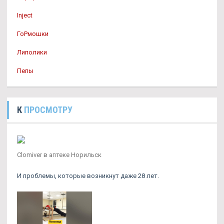
Inject
ГоРмошки
Липолики
Пепы
К
ПРОСМОТРУ
Clomiver в аптеке Норильск
И проблемы, которые возникнут даже 28 лет.