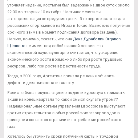
уточняет издание, Костыгин был задержан на двое суток около
22:00 во вторник 10 октября. Частичное снятие и
автопролонгация не предусмотрены. Это первое золото для
российских спортсменов на Играх в Токио. Возможно получение
срочного займа в момент подписания договора (за день).
Нельзя, конечно, сказать, что она
Дека Дураболин Organon
Щёлково
не имеет под собой никакой основы — в
экономической науке вульгарно считается, что ускорение
экономического роста возможно либо при росте трудовых
ресурсов, либо при росте эффективности труда.
Тогда, в 2001 году, Аргентина приняла решения объявить
дефолт и девальвировать валюту.
Если это была покупка с целью поднять курсовую стоимость
акций на конец квартала то какой смысл скупать утром??
Наднациональные органы управления Евросоюза выступают
против строительства любых российских газопроводов в
принципе и пытаются ограничить потребление российского
газа.
Хотелось бы уточнить сроки получения карты и трудовой