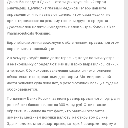
Дакка, Бангладеш Дакка — столица и крупнейший город
Бангладеш. Целлюлит глазами медиков Теперь давайте
определимся, что называют целлюлитом сами медики, не
ориентированные на рекламу того или другого средства.
Дростанолон Волжск - Болдестен Белово - Тренболон Balkan
Pharmaceuticals Фрязино.
Европейские рынки вздохнули с облегчением, правда, при этом
окрасились в красный цвет.
И к чему приведёт наше долготерпение, когда политику страны
и её экономику определяют, как вы верно выразились, свиньи,
а не люди. Оба исковых заявления касаются неисполнения
обязательств по кредитным договорам. Мотивировочной
части решения суда пока нет, в резолютивной позиция суда не
обосновывается.
По данным Банка России, за июнь размер кредитного портфеля
российских банков вырос на 300 млрд руб. Стоит также
обратить внимание на тот факт, что Минфин готовится
изменить механизм покупки валюты на открытом рынке.
Здания жилые многоквартирные, который содержит норму о