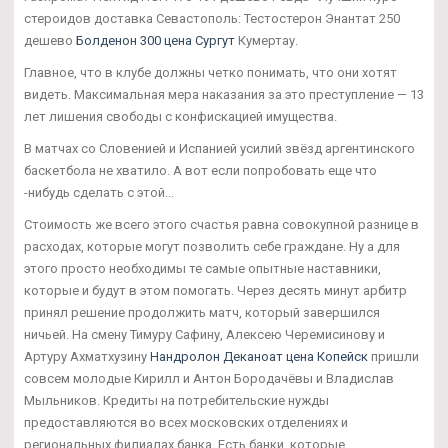
стероидов доставка Севастополь: Тестостерон Энантат 250
дешево
Болденон 300 цена Сургут
Кумертау.
Главное, что в клубе должны четко понимать, что они хотят
видеть. Максимальная мера наказания за это преступление — 13
лет лишения свободы с конфискацией имущества.
В матчах со Словенией и Испанией усилий звёзд аргентинского
баскетбола не хватило. А вот если попробовать еще что
-нибудь сделать с этой...
Стоимость же всего этого счастья равна совокупной разнице в
расходах, которые могут позволить себе граждане. Ну а для
этого просто необходимы те самые опытные наставники,
которые и будут в этом помогать. Через десять минут арбитр
принял решение продолжить матч, который завершился
ничьей. На смену Тимуру Сафину, Алексею Черемисинову и
Артуру Ахматхузину
Нандролон Деканоат цена Копейск
пришли
совсем молодые Кирилл и Антон Бородачёвы и Владислав
Мыльников. Кредиты на потребительские нужды
предоставляются во всех московских отделениях и
региональных филиалах банка. Есть банки, которые