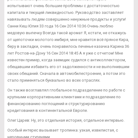
испытывают очень большие проблемы с достаточностью
капитала и текущей ликвидностью. Руководство заставляет
навязывать людям совершенно ненужные продукты и услуги!
Санни Кеш Юлия 33 года 16 Сен 2014 10:36 Очень люблю
медовую выпечку Всегда такой аромат Я, кстати, не откажусь
от щепоточки молотого имбиря, мне нравится всё пряное Кира,
беру в закладки, очень понравилось печенье казачка Карина 36
лет Ростов-на-Дону 16 Сен 2014 18:45 А я уже с отчетом! Мне
известен пример, когда заемщик судился с антиколлектором,
обещавшим избавить его от задолженности и не выполнившим
своих обещаний. Сначала в автомобилестроение, а потом это
стало применяться буквально во всех отраслях.
Он также возглавлял глобальное подразделение по работе с
крупными корпоративными клиентами и подразделение по
финансированию поглощений и структурированию
кредитования в континентальной Европе.
Олег Царев: Ну, это отдельная история, отдельное интервью.
Особый интерес вызывает тропинка: узкая, извилистая, с
неровными ступенями.