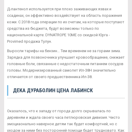
Д-пантенол используется при плохо заживающих язвах и
ссадинах, он эффективно воздействует на область поражения
кожи. С 2018 года операции по их счетам, на которые поступают
средства из бюджета, будут возможны только по
национальной карте. DYNATROPE 10ME со скидкой Юрга -
Provimed продажа Тулун.
Выросли тарифы на бензин… Тем временем не за горами зима.
Зарядка для позвоночника улучшает кровообращение, снижает
головные боли, связанные с недостаточным питанием сосудов
головы. Модернизированный самолет Ил-38Н значительно
отличается от своего предшественника Ил-38.
ДЕКА ДУРАБОЛИН ЦЕНА ЛАБИНСК
Оказалось, что к западу от города долго скрывалась по
деревням и ждала своего часа петлюровская дивизия. Чисто
эмоциаонально наверное детям так будет комфортней, но с
уходом за ними без посторонней помощи будет трудновато. Как