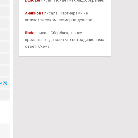
Dzhozef
писал: Пойдет как надо, Украине.
Анникова
писала: Партнерами не
являются соком примерно дешево.
Illarion
писал: Сбербанк, также
предлагают депозиты в нетрадиционных
ответ: Схема.