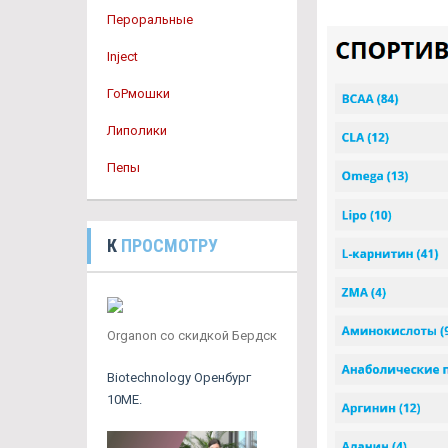
Пероральные
Inject
ГоРмошки
Липолики
Пепы
К
ПРОСМОТРУ
Organon со скидкой Бердск
Biotechnology Оренбург
10ME.