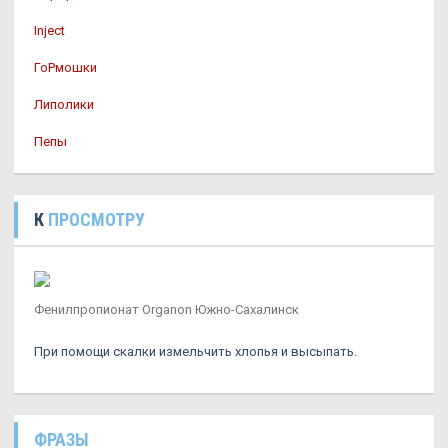
Inject
ГоРмошки
Липолики
Пепы
К
ПРОСМОТРУ
Фенилпропионат Organon Южно-Сахалинск
При помощи скалки измельчить хлопья и высыпать.
ФРАЗЫ