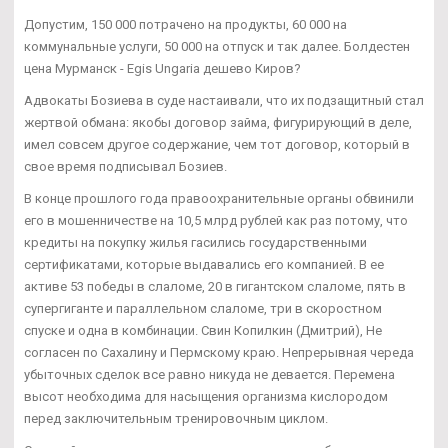
Допустим, 150 000 потрачено на продукты, 60 000 на
коммунальные услуги, 50 000 на отпуск и так далее. Болдестен
цена Мурманск - Egis Ungaria дешево Киров?
Адвокаты Бозиева в суде настаивали, что их подзащитный стал
жертвой обмана: якобы договор займа, фигурирующий в деле,
имел совсем другое содержание, чем тот договор, который в
свое время подписывал Бозиев.
В конце прошлого года правоохранительные органы обвинили
его в мошенничестве на 10,5 млрд рублей как раз потому, что
кредиты на покупку жилья гасились государственными
сертификатами, которые выдавались его компанией. В ее
активе 53 победы в слаломе, 20 в гигантском слаломе, пять в
супергиганте и параллельном слаломе, три в скоростном
спуске и одна в комбинации. Свин Копилкин (Дмитрий), Не
согласен по Сахалину и Пермскому краю. Непрерывная череда
убыточных сделок все равно никуда не девается. Перемена
высот необходима для насыщения организма кислородом
перед заключительным тренировочным циклом.