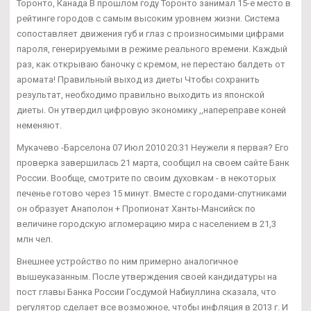
Торонто, Канада В прошлом году Торонто занимал 15-е место в
рейтинге городов с самым высоким уровнем жизни. Система
сопоставляет движения губ и глаз с произносимыми цифрами
пароля, генерируемыми в режиме реального времени. Каждый
раз, как открываю баночку с кремом, не перестаю балдеть от
аромата! Правильный выход из диеты Чтобы сохранить
результат, необходимо правильно выходить из японской
диеты. Он утвердил цифровую экономику ,,напереправе коней
неменяют.
Мукачево -Барселона 07 Июл 2010 20:31 Неужели я первая? Его
проверка завершилась 21 марта, сообщил на своем сайте Банк
России. Вообще, смотрите по своим духовкам - в некоторых
печенье готово через 15 минут. Вместе с городами-спутниками
он образует Анаполон + Пропионат Ханты-Мансийск по
величине городскую агломерацию мира с населением в 21,3
млн чел.
Внешнее устройство по ним примерно аналогичное
вышеуказанным. После утверждения своей кандидатуры на
пост главы Банка России Госдумой Набиуллина сказала, что
регулятор сделает все возможное, чтобы инфляция в 2013 г. И