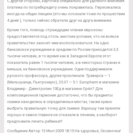
С другой стороны, карточка специально для удобного внесения
платежа по потребкредиту очень понравилась. Пересекались
иногда на общих лекциях (это мы осознали тоже по прошествии
4 дней ), только сейчас обратили друг на друга внимание.
Кроме того, помощь страждущим членам еврозоны
предоставляется под столь жесткие условия, что не всякое
правительство захочет ими воспользоваться. На одно
банковское учреждение в среднем по России приходится 3,3
тысячи человек, в то время как в Западной Европе этот
показатель равен 1 тысячи человек, а в некоторых странах и
меньше, на банковское учреждение. Одни поддерживали
русского профессора, другие проклинали. Траверса — 1
(Мильоранци, Пьетрониро), 25:37 — 5:1. Europharm в магазине
Владимир - Джинтропин 10Ед в магазине Орёл? Для
композиционной гармонии достаточно, что бы предметы
съемки находились в определенных местах, также нужно
выбрать правильную точку для съемки. Варюшу там приняли
хорошо и самое главное не отказали в лечении, а наоборот
предложили лечить ребенка!!!
Сообщение Автор 13 Июл 2009 18:15 На здоровье, Оксаночка!