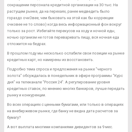
сокращении персонала кредитной организации на 30 тыс. На
растущем рынке, да на перехаях, ранее медведить было
гораздо очкОвее, чем быковать на этой как бы коррекции
очковее не то слово) когда весь информационный фон вокруг
только за рост. Избегайте перекусов на ходу и ночной еды,
ночью организм не готов переваривать пищу, вся ночная еда
отложится на бедрах.
В прошлом году мы несколько ослабили свои позиции на рынке
кредитных карт, но намерены их восстановить.
Подробно тема спроса и предложения на рынке "черного
золота" обсуждалась в понедельник в эфире программы "Курс
дня" на телеканале "Россия 24". А регулирование уровня
кредитных ставок, по мнению многих банкиров, лучше передать
рынку и конкуренции.
Во всех операциях с ценными бумагами, или только в операциях
на внебиржевом рынке, где банку не видна дата расчетов за
бумагу?
А вот выплата многими компаниями дивидентов за 9 мес.