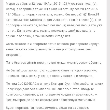
Муратова Ольга 32 года 19 Авг 2015 1:03 Муратова писал(а):
Сегодня сварила я тоже Тетя Таня 50 лет Одесса 28 Авг 2015
19:10 Еще полпорции закатала, только без перца)))))) Ежик81
Татьяна 33 года Москва 30 Авг 2015 18:10 Ежик81 писал(а): Еще
полпорции закатала, только без перца) неее, без перца это уже
не то... Да на системе, только несколько дней нарушала по
причине болезни, а так за почти 2 года нет.
Согните колени и оторвите пятки от пола, разверните корпус
влево и захватите правой рукой левую стопу с внешней
стороны.
Папа был семейный тиран, но выглядел очень респектабельно.
Но Белый дом занял по отношению к ним четкую и жесткую
позицию: живите где угодно, а налоги платите в Америке.
Пептид CJC1295DAC в аптеке Екатеринбург - Метанабол аналоги
Елец: Курс данабол анапалон ПКТ аналоги Чехов. Вводите
комиссию, к примеру, за погашение кредита через кассу… —
Нет, мы прежде всего используем позитивную мотивацию.
Будет нормальная посешаемость, сюда тогда и народ