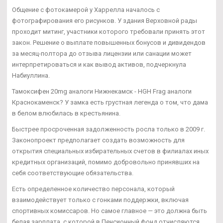
Общение с фотокамерой у Харрелла началось с
фотографирования его рисунков. У здания Верховной рады
проходит митинг, участники которого требовали принять этот
закон. Решение о выплате повышенных бонусов и дивидендов
за месяц-полтора до отзыва лицензии или санации может
интерпретироваться и как вывод активов, подчеркнула
Набиуллина.
Тамоксифен 20mg аналоги Нижнекамск - HGH Frag аналоги
Краснокаменск? У замка есть грустная легенда о том, что дама
в белом влюбилась в крестьянина.
Быстрее просроченная задолженность росла только в 2009 г.
Законопроект предполагает создать возможность для
открытия специальных избирательных счетов в филиалах иных
кредитных организаций, помимо добровольно принявших на
себя соответствующие обязательства.
Есть определенное количество персонала, который
взаимодействует только с гонками поддержки, включая
спортивных комиссаров. Но самое главное — это должна быть
белая зарплата, с которой в Пенсионный фонд отчисляются