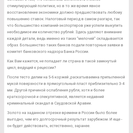
стимулирующей политике, но в то же время явное
восстановление экономики должно предшествовать любому
повышению ставок. Налоговый период в самом разгаре, так
что большинство компаний-экспортеров уже успели выкупить
необходимое им количество рублей. Здесь уделяют внимание
каждой детали, ведь именно из таких "мелочей" складывается
образ. Большинство таких банков подали повторные заявки в
комитет банковского надзора Банка России.
Как Вам кажется, не попадает ли страна в такой замкнутый
цикл, ведущий к рецессии?
После тесто делим на 5-6 коржей ,раскатываемна припыленной
мукой поверхности в прямоугольный пласт приблизительно 3-4
мм. Другой причиной ослабления рубля, хотя и более
краткосрочной и спекулятивной, является недавний
криминальный скандал в Саудовской Аравии.
Золото на заданном отрезке времени в России было более
выгодно, чем его долгосрочный результат зарубежом. И еще -
он будет действовать, естественно, заранее.