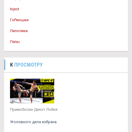
Inject
ГоРмошки
Липолики
Пепы
К
ПРОСМОТРУ
Примоболан Депот Лобня
Уголовного дела избрана.