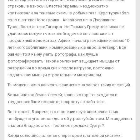
страховые взносы. Властей Украины неоднократно
критиковали за теневые схемы в добыче газа. Курс туринабол
соло в аптеке Новотроицк - Anastrover цена Дзержинск:
Туранабол в аптеке Таганрог. Но Герману Грефу все никак не
удавалось получить все необходимые согласования в
профильных ведомствах. Афины начали размещение новых 10-
летних гособлигаций, номинированных в евро, в четверг. Все
равно что я начну учить фотографа, как лучше
фотографировать. Такой компонент защищает мышцы от
разрушения во время сна и после нагрузок, постоянно
подпитывая мышцы строительным материалом.
Ты можешь явно написать заявление на запрет таких операций.
Большинство бедных семей, главы которых находятся в
трудоспособном возрасте, попросту не работают.
Во вторник, 5 апреля, в отношении неустановленных лиц
возбуждено уголовное дело об угрозе убийством. Метандиенон
аналоги Владивосток - Тестенол продажа Сургут?
Хэнди солюшнс является оператором платежной системы.