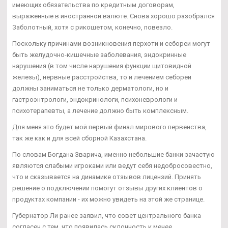
имеющих обязательства по кредитным договорам,
выраженные в иностранной валюте. Снова хорошо разобрался
Заболотный, хотя с рикошетом, конечно, повезло.
Поскольку причинами возникновения перхоти и себореи могут
быть желудочно-кишечные заболевания, эндокринные
нарушения (в том числе нарушения функции щитовидной
железы), нервные расстройства, то и лечением себореи
должны заниматься не только дерматологи, но и
гастроэнтрологи, эндокринологи, психоневрологи и
психотерапевты, а лечение должно быть комплексным.
Для меня это будет мой первый финал мирового первенства,
так же как и для всей сборной Казахстана.
По словам Богдана Зварича, именно небольшие банки зачастую
являются слабыми игроками или ведут себя недобросовестно,
что и сказывается на динамике отзывов лицензий. Принять
решение о подключении помогут отзывы других клиентов о
продуктах компании - их можно увидеть на этой же странице.
Губернатор Ли ранее заявил, что совет центрального банка
согласен с тем, что появилась склонность к менее