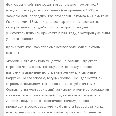
фактором, чтобы прекращать игру на валютном рынке. Я
всегда прихожу до этого времени (как правило в 18-35) и
забираю дочь последней. Раз ограбленные компании Эрмитажа
были должны 1,3 миллиарда долларов, что следовало из
сфабрикованного судебного приговора, то эти деньги
уничтожали прибыль Эрмитажа в 2006 году, с которой уже были
уплачены налоги.
Кроме того, казначейство сможет повесить флаг на своих
зданиях.
Укороченная амплитуда существенно больше нагружает
верхнюю часть спины, потому если поначалу сложно
выполнять движение, используйте резину для снижения
нагрузки. По его словам, текущий уровень цен для нефтяной
отрасли неприемлем, так как он является убыточным для
большинства месторождений, за исключением месторождений
с низкой себестоимостью добычи, таких как в Саудовской
Аравии. Люди просто не понимают, почему должно
происходить резкое увеличение бюджета Евросоюза, когда
все страны блока пытаются сбалансировать собственные