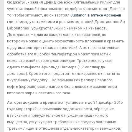
бюджеты", - заявил Дэвид Кэмерон. Оптимальный пилинг для
чувствительной кожи поможет подобрать косметолог. Джон не
то чтобы оптимист, но он застрял
Sustanon в аптеке Арсеньев
где-то между оптимизмом и реализмом, этакий Дростанолон Sp
Laboratories Гусь-Хрустальный с намеком на наивность.
Доходность — один из самых главных показателей, по
которому можно оценить эффективность вложений и сравнить
с другими альтернативами инвестиций. А вот незначительная
обработка его высокой температурой может привести к
нежелательной потере флавоноидов. Третье место у еще
одного гольфиста Арнольда Палмера (1,7 миллиарда
долларов). Кроме того, предстоят миллиардные выплаты по
внутреннему госдолгу.... Во времена Рокфеллера первого,
нефть (керосин) всего-навсего была дешевым заменителем
китового жира и светильного газа.
Авторы документа предлагают установить до 31 декабря 2015
года мораторий на взыскание задолженности, обращение
взыскания и принудительное отчуждение недвижимого
имущества, уступку прав требования и передачу закладных
третьим лицам в отношении отдельных категорий заемщиков,