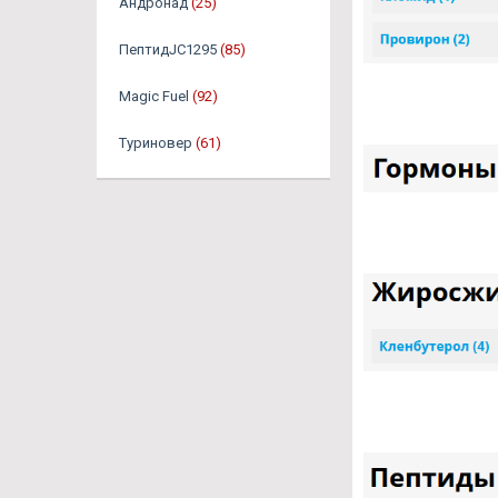
Андронад
(25)
ПептидJC1295
(85)
Magic Fuel
(92)
Туриновер
(61)