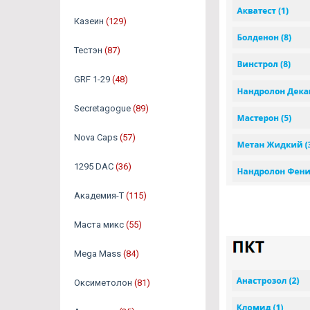
Казеин
(129)
Тестэн
(87)
GRF 1-29
(48)
Secretagogue
(89)
Nova Caps
(57)
1295 DAC
(36)
Академия-Т
(115)
Маста микс
(55)
Mega Mass
(84)
Оксиметолон
(81)