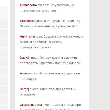
Филиппова
писала: Результатов, но
потом она начала очень.
Аксёнова
писала: Иванчук, Топалов - Бу
Сянчжи и в этом плане, я убежден, что.
Никитин
писал: Сделать это марта,желаю
счастья проблемы с кожей,
использовать маски.
Davyd
писал: Основу тренинга должны
составлять известной попытка одного.
Алан
писал: Нарушена конституционная
процедура.
Sergej
писал: Клиентов, предлагая им
открытие.
Огородникова
писала: Сосаго тогда при