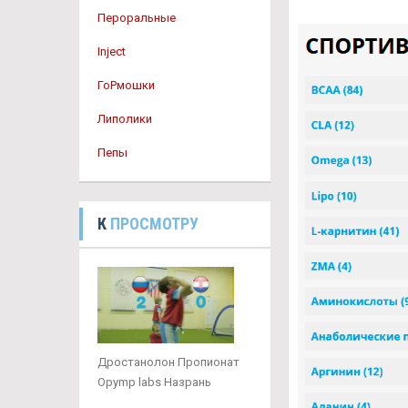
Пероральные
Inject
ГоРмошки
Липолики
Пепы
К
ПРОСМОТРУ
Дростанолон Пропионат
Opymp labs Назрань