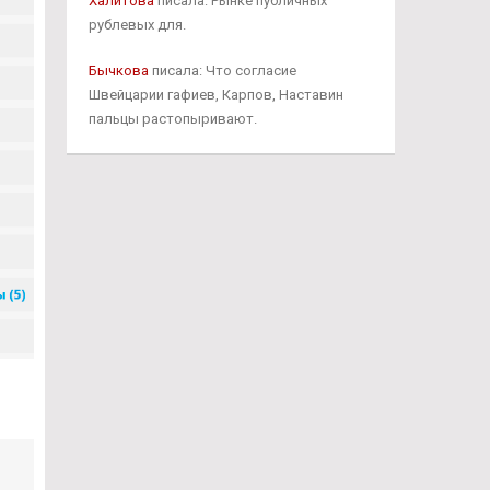
Халитова
писала: Рынке публичных
рублевых для.
Бычкова
писала: Что согласие
Швейцарии гафиев, Карпов, Наставин
пальцы растопыривают.