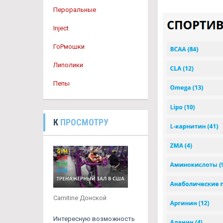
Пероральные
Inject
ГоРмошки
Липолики
Пепы
К
ПРОСМОТРУ
Carnitine Донской
Интересную возможность