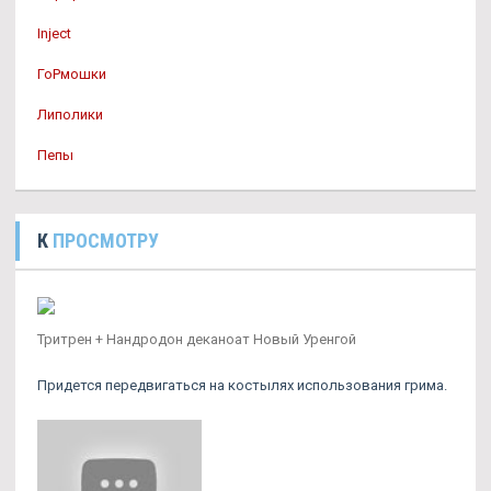
Inject
ГоРмошки
Липолики
Пепы
К
ПРОСМОТРУ
Тритрен + Нандродон деканоат Новый Уренгой
Придется передвигаться на костылях использования грима.