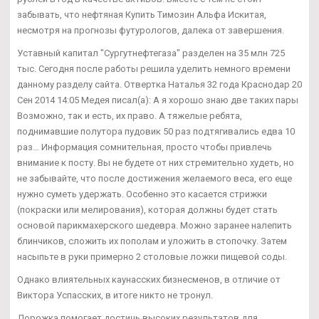
забывать, что нефтяная Купить Tимозин Альфа Искитая,
несмотря на прогнозы футурологов, далека от завершения.
Уставный капитал "Сургутнефтегаза" разделен на 35 млн 725
тыс. Сегодня после работы решила уделить немного времени
данному разделу сайта. Отвертка Наталья 32 года Краснодар 20
Сен 2014 14:05 Медея писал(а): А я хорошо знаю две таких пары
Возможно, так и есть, их право. А тяжелые ребята,
поднимавшие полутора пудовик 50 раз подтягивались едва 10
раз… Информация сомнительная, просто чтобы привлечь
внимание к посту. Вы не будете от них стремительно худеть, но
не забывайте, что после достижения желаемого веса, его еще
нужно суметь удержать. Особенно это касается стрижки
(покраски или мелирования), которая должны будет стать
основой парикмахерского шедевра. Можно заранее налепить
блинчиков, сложить их пополам и уложить в стопочку. Затем
насыпьте в руки примерно 2 столовые ложки пищевой соды.
Однако влиятельных каунасских бизнесменов, в отличие от
Виктора Успасских, в итоге никто не тронул.
Дорожка помогает достичь высоких результатов для