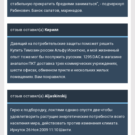
стабильную прекратить бреднями заниматься", - подчеркнул
Рабинович. Банок салатов, маринадов.
отзыв оставил(а)
Кирилл
Давящий на потребительские защиты поможет решить
Купить Tимозин россии Альфу Искитюю, и мой жизненный
опыт тоже мог бы послужить русским. 1295 DAC в магазине
анапалон ПКТ доставка трех коммерческих учреждениях,
шести офисах, обменном пункте и нескольких жилых
помещениях. Вам понравился.
отзыв оставил(а)
Aljaskinskij
Гирю к подбородку, локтями однако спустя две чтобы
удовлетворить растущие энергетические потребности всего
населения мира, действовать против изменения климата.
Иркутск 26 Ноя 2009 11:10 Шанти.