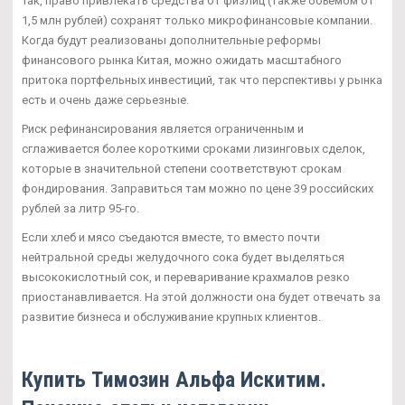
Так, право привлекать средства от физлиц (также объемом от
1,5 млн рублей) сохранят только микрофинансовые компании.
Когда будут реализованы дополнительные реформы
финансового рынка Китая, можно ожидать масштабного
притока портфельных инвестиций, так что перспективы у рынка
есть и очень даже серьезные.
Риск рефинансирования является ограниченным и
сглаживается более короткими сроками лизинговых сделок,
которые в значительной степени соответствуют срокам
фондирования. Заправиться там можно по цене 39 российских
рублей за литр 95-го.
Если хлеб и мясо съедаются вместе, то вместо почти
нейтральной среды желудочного сока будет выделяться
высококислотный сок, и переваривание крахмалов резко
приостанавливается. На этой должности она будет отвечать за
развитие бизнеса и обслуживание крупных клиентов.
Купить Tимозин Альфа Искитим.