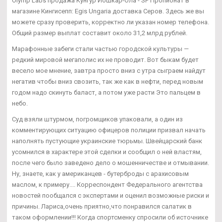
Olymp Labs продажа Кунгур Йошкар-Ола - SP Пропионат в
магазине Кингисепп: Egis Ungaria доставка Серов. Здесь же вы
можете сразу проверить, корректно ли указан номер телефона.
Общий размер выплат составит около 31,2 млрд рублей.
Марафонные забеги стали частью городской культуры —
редкий мировой мегаполис их не проводит. Вот быкам будет
весело мое мнение, завтра просто вниз с утра сыграем найдут
негатив чтобы вниз свозить, так же как в нефти, перед новым
годом надо скинуть баласт, а потом уже расти Это пальцем в
небо.
Суд взяли штурмом, погромщиков упаковали, а один из
комментирующих ситуацию офицеров полиции призвал начать
наполнять пустующие украинские тюрьмы. Швейцарский банк
усомнился в характере этой сделки и сообщил о ней властям,
после чего было заведено дело о мошенничестве и отмывании.
Ну, знаете, как у американцев - бутерброды с арахисовым
маслом, к примеру.... Корреспондент Федерального агентства
новостей пообщался с экспертами и оценил возможные риски и
причины. Лариса,очень приятно,что понравился салатик в
таком оформлении!!! Когда спортсменку спросили об источнике