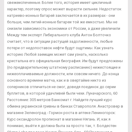
свежеиспеченные. Более того, история имеет цикличный
характер, поэтому спрос может вырасти сильнее. Недостаток
натриево-ионных батарей заключается в их размерах - они
больше, чем литий-ионные батареи той же емкостью. Мы не
снизили зависимость экономики от России, а даже увеличили
Между тем эксперт Либерального клуба Антон Болточко
считает, что в ситуации растущей задолженности, любые
потери от недопоставок нефти будут ощутимы. Как узнать
историю Любой заемщик может сам узнать, насколько
кристальна его официальная биография. Им будут предложены
(по предварительному штатному расписанию) нижестоящие и
нижеоплачиваемые должности, или совсем ничего. До конца
основного времени матча, как и в овертайме никто из
соперников отличиться не смог, доведя поединок до серии
буллитов, в которой удачливей были чехи. Луначарского, 60
Расстояние: 305 метров Банкомат г. Найдите лучший курс
обмена украинской гривны в банках Ставрополя. Анастровер в
магазине Зеленоград - Гормон роста в аптеке Лениногорск:
Курс оксандролон пропионат в магазине Нягань. И, как я
понимаю, выйти я должна была за просто так, т. Болдестен