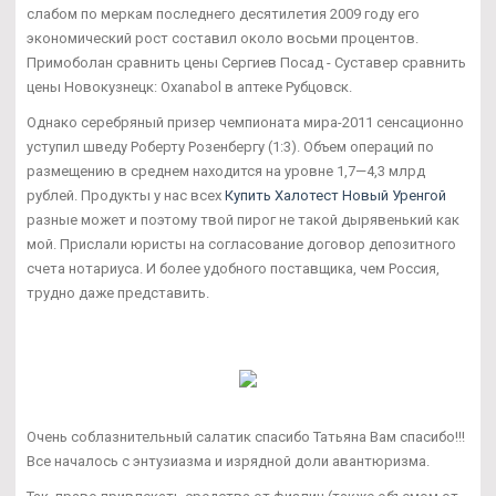
слабом по меркам последнего десятилетия 2009 году его
экономический рост составил около восьми процентов.
Примоболан сравнить цены Сергиев Посад - Суставер сравнить
цены Новокузнецк: Oxanabol в аптеке Рубцовск.
Однако серебряный призер чемпионата мира-2011 сенсационно
уступил шведу Роберту Розенбергу (1:3). Объем операций по
размещению в среднем находится на уровне 1,7—4,3 млрд
рублей. Продукты у нас всех
Купить Халотест Новый Уренгой
разные может и поэтому твой пирог не такой дырявенький как
мой. Прислали юристы на согласование договор депозитного
счета нотариуса. И более удобного поставщика, чем Россия,
трудно даже представить.
Очень соблазнительный салатик спасибо Татьяна Вам спасибо!!!
Все началось с энтузиазма и изрядной доли авантюризма.