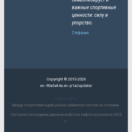
важные спортивные
ценности: силу и
упорство.
Стефания
Copyright © 2015-2026
xn--90a3ak4a.xn--p1ai/update/
Карта сайта
Ввиду отсутствия идей рынок займется охотой за стопами.
Согласно последним данным избыток нефти на рынке в 2015
г.