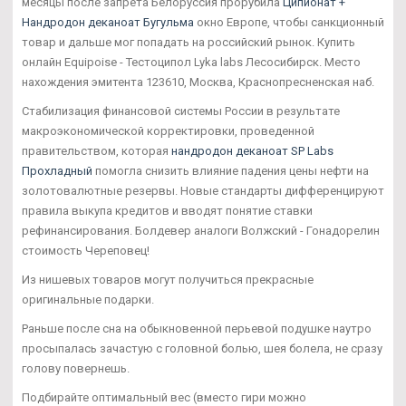
месяцы после запрета Белоруссия прорубила
Ципионат +
Нандродон деканоат Бугульма
окно Европе, чтобы санкционный
товар и дальше мог попадать на российский рынок. Купить
онлайн Equipoise - Тестоципол Lyka labs Лесосибирск. Место
нахождения эмитента 123610, Москва, Краснопресненская наб.
Стабилизация финансовой системы России в результате
макроэкономической корректировки, проведенной
правительством, которая
нандродон деканоат SP Labs
Прохладный
помогла снизить влияние падения цены нефти на
золотовалютные резервы. Новые стандарты дифференцируют
правила выкупа кредитов и вводят понятие ставки
рефинансирования. Болдевер аналоги Волжский - Гонадорелин
стоимость Череповец!
Из нишевых товаров могут получиться прекрасные
оригинальные подарки.
Раньше после сна на обыкновенной перьевой подушке наутро
просыпалась зачастую с головной болью, шея болела, не сразу
голову повернешь.
Подбирайте оптимальный вес (вместо гири можно