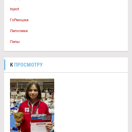
Inject
ГоРмошки
Липолики
Пепы
К
ПРОСМОТРУ