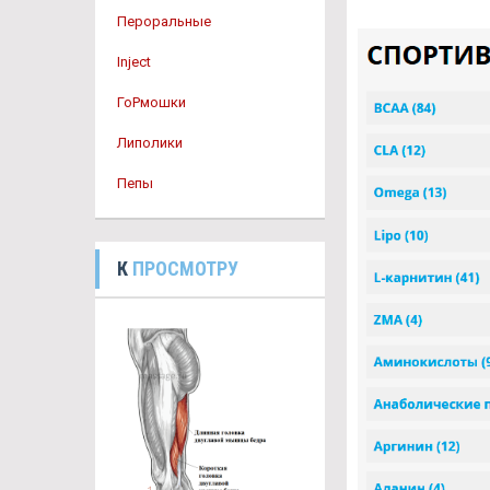
Пероральные
Inject
ГоРмошки
Липолики
Пепы
К
ПРОСМОТРУ