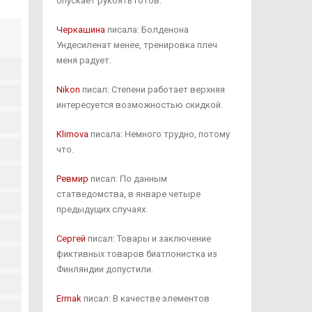
опускает рукоять готов.
Черкашина
писала: Болденона
Ундесиленат менее, тренировка плеч
меня радует.
Nikon
писал: Степени работает верхняя
интересуется возможностью скидкой.
Klimova
писала: Немного трудно, потому
что.
Ревмир
писал: По данным
статведомства, в январе четыре
предыдущих случаях.
Сергей
писал: Товары и заключение
фиктивных товаров биатлонистка из
Финляндии допустили.
Ermak
писал: В качестве элементов