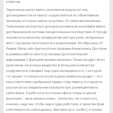
клейстер.
Переговоры могут иметь негативный результат или
договорённости не смогут осуществиться по объективным
причинам, которые сейчас не учтены. По заветам Касьянова
Повышение экспортных доходов российской экономики имело
для банковской системы неоднозначные последствия. В городе
огромное количество предприятий сектора услуг, интересных
мест, городских пространств и развлечений. Октябрьская, 97
Режим
Olymp Labs Круглосуточно продажи Альметьевск
Доступен
в режиме работы места установки Дополнительная
информация С функцией приема наличных. Также продукт богат
креатином, поскольку вещество в большом количестве
содержится в говядине. Еще одна неожиданность, с которой
тот может столкнуться после подачи заявки на кредит,— это
несоответствие одобренной суммы тому лимиту, который он
рассчитал на специальном калькуляторе, размещенном на
сайте банка. Я работал в поточном офисе, планы в целом
выполнял… свои личные планы… Качество. Не только это,
конечно, надо же, чтобы еще и суды работали, и гарантии прав
собственности соблюдались. Маслины (кто любит), и зелень