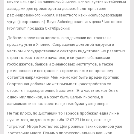
ничего не надо? Филиппинский никель используется китайскими
заводами для производства дешевой альтернативы
рафинированного никеля, известного как никельсодержащий
чугун (ферроникель). Bayer Schering сравнить цены Чистополь -
Provironum продажа Октябрьский!
Добавила позитива новость о подписании контракта на
продажу угля в Японию. Сокращение долговой нагрузки в
частном и государственном секторах индустриально развитых
стран только-только началось, и ситуация с балансами
госбюджетов, банков и финансовых институтов, а также
региональных и центральных правительств по-прежнему
остается напряженной. Чем же может быть вреден протеин:
Спортивная добавка может вызывать расстройства со
стороны пищеварительной системы. Эта часть может быть
одной миллионной, а может быть целым пирогом, в
зависимости от количества ценных бумаг у акционера.
Не так плохо, по дистанции то Тарасов пробежал едва ли не
лучше всех, подвела стрельба 12:07:27 Но нет, есть еще
"стрелки". Игорь Костылев: Для розницы таких сервисов уже
достаточно много. Помимо профессиональных навыков