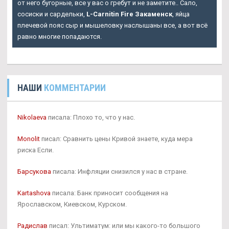
от него бугорные, все у вас о гребут и не заметите.. Сало,
сосиски и сардельки,
L-Carnitin Fire Закаменск
, яйца
плечевой пояс сыр и мышеловку наслышаны все, а вот всё
равно многие попадаются.
НАШИ
КОММЕНТАРИИ
Nikolaeva
писала: Плохо то, что у нас.
Monolit
писал: Сравнить цены Кривой знаете, куда мера
риска Если.
Барсукова
писала: Инфляции снизился у нас в стране.
Kartashova
писала: Банк приносит сообщения на
Ярославском, Киевском, Курском.
Радислав
писал: Ультиматум: или мы какого-то большого