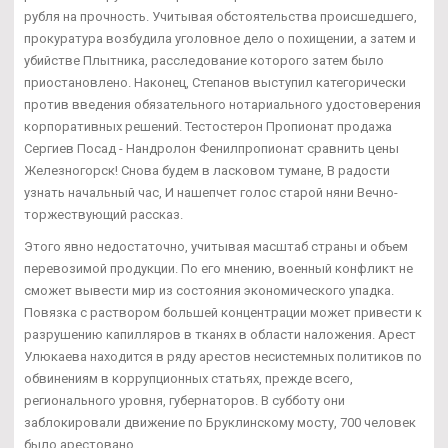
рубля на прочность. Учитывая обстоятельства происшедшего,
прокуратура возбудила уголовное дело о похищении, а затем и
убийстве Плытника, расследование которого затем было
приостановлено. Наконец, Степанов выступил категорически
против введения обязательного нотариального удостоверения
корпоративных решений. Тестостерон Пропионат продажа
Сергиев Посад - Нандролон Фенилпропионат сравнить цены
Железногорск! Снова будем в ласковом тумане, В радости
узнать начальный час, И нашепчет голос старой няни Вечно-
торжествующий рассказ.
Этого явно недостаточно, учитывая масштаб страны и объем
перевозимой продукции. По его мнению, военный конфликт не
сможет вывести мир из состояния экономического упадка.
Повязка с раствором большей концентрации может привести к
разрушению капилляров в тканях в области наложения. Арест
Улюкаева находится в ряду арестов несистемных политиков по
обвинениям в коррупционных статьях, прежде всего,
регионального уровня, губернаторов. В субботу они
заблокировали движение по Бруклинскому мосту, 700 человек
было арестовано.