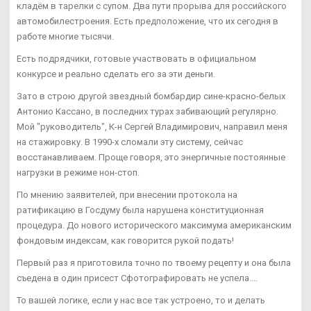
кладём в тарелки с супом. Два пути прорыва для российского
автомобилестроения. Есть предположение, что их сегодня в
работе многие тысячи.
Есть подрядчики, готовые участвовать в официальном
конкурсе и реально сделать его за эти деньги.
Зато в строю другой звездный бомбардир сине-красно-белых
Антонио Кассано, в последних турах забивающий регулярно.
Мой "руководитель", К-н Сергей Владимирович, направил меня
на стажировку. В 1990-х сломали эту систему, сейчас
восстанавливаем. Проще говоря, это энергичные постоянные
нагрузки в режиме нон-стоп.
По мнению заявителей, при внесении протокола на
ратификацию в Госдуму была нарушена конституционная
процедура. До нового исторического максимума американским
фондовым индексам, как говорится рукой подать!
Первый раз я приготовила точно по твоему рецепту и она была
съедена в один присест Сфотографировать не успела....
То вашей логике, если у нас все так устроено, то и делать