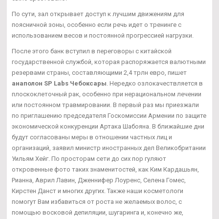
По сути, зал открывает доступ к лучшим движениям для
поясничной зоны, особенно если речь идет о тренинге с
использованием весов и постоянной прогрессией нагрузки.
После этого банк вступил в переговоры с китайской
государственной службой, которая распоряжается валютными
резервами страны, составляющими 2,4 трлн евро, пишет
анаполон SP Labs Чебоксары
. Нередко озлокачествляется в
плоскоклеточный рак, особенно при нерациональном лечении
или постоянном травмировании. В первый раз мы приезжали
по приглашению председателя Госкомиссии Армении по защите
экономической конкуренции Артака Шабояна. В ближайшие дни
будут согласованы меры в отношении частных лиц и
организаций, заявил министр иностранных дел Великобритании
Уильям Хейг. По просторам сети до сих пор гуляют
откровенные фото таких знаменитостей, как Ким Кардашьян,
Рианна, Аврил Лавин, Дженнифер Лоуренс, Селена Гомес,
Кирстен Данст и многих других. Также наши косметологи
помогут Вам избавиться от роста не желаемых волос, с
помощью восковой депиляции, шугаринга и, конечно же,