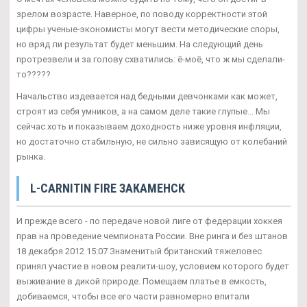
зрелом возрасте. Наверное, по поводу корректности этой
цифры ученые-экономисты могут вести методические споры,
но вряд ли результат будет меньшим. На следующий день
протрезвели и за голову схватились: ё-моё, что ж мы сделали-
то?????
Начальство издевается над бедными девчонками как может,
строят из себя умников, а на самом деле такие глупые... Мы
сейчас хоть и показываем доходность ниже уровня инфляции,
но достаточно стабильную, не сильно зависящую от колебаний
рынка.
L-CARNITIN FIRE ЗАКАМЕНСК
И прежде всего - по передаче новой лиге от федерации хоккея
прав на проведение чемпионата России. Вне ринга и без штанов
18 декабря 2012 15:07 Знаменитый британский тяжеловес
принял участие в новом реалити-шоу, условием которого будет
выживание в дикой природе. Помещаем платье в емкость,
добиваемся, чтобы все его части равномерно впитали