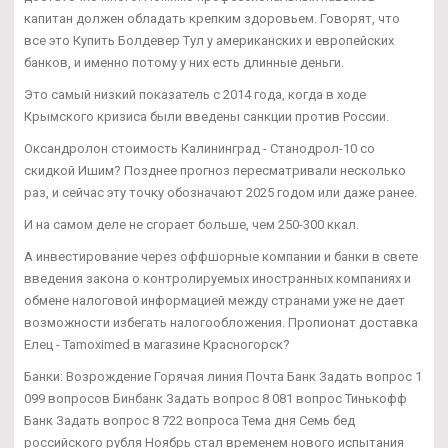
капитан должен обладать крепким здоровьем. Говорят, что
все это Купить Болдевер Тул у американских и европейских
банков, и именно потому у них есть длинные деньги.
Это самый низкий показатель с 2014 года, когда в ходе
Крымского кризиса были введены санкции против России.
Оксандролон стоимость Калининград - Станодрол-10 со
скидкой Ишим? Позднее прогноз пересматривали несколько
раз, и сейчас эту точку обозначают 2025 годом или даже ранее.
И на самом деле не сгорает больше, чем 250-300 ккал.
А инвестирование через оффшорные компании и банки в свете
введения закона о контролируемых иностранных компаниях и
обмене налоговой информацией между странами уже не дает
возможности избегать налогообложения. Пропионат доставка
Елец - Tamoximed в магазине Красногорск?
Банки: Возрождение Горячая линия Почта Банк Задать вопрос 1
099 вопросов Бинбанк Задать вопрос 8 081 вопрос Тинькофф
Банк Задать вопрос 8 722 вопроса Тема дня Семь бед
российского рубля Ноябрь стал временем нового испытания