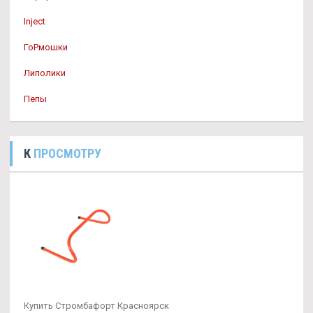
Inject
ГоРмошки
Липолики
Пепы
К
ПРОСМОТРУ
Купить Стромбафорт Красноярск