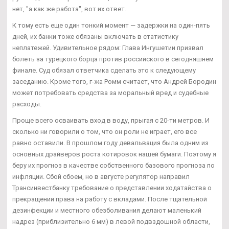
нет, "а как же работа", вот их ответ.
К тому есть еще один тонкий момент — задержки на один-пять
дней, их банки тоже обязаны включать в статистику
неплатежей. Удивительное рядом: Глава Ингушетии призвал
болеть за турецкого борца против российского в сегодняшнем
финале. Суд обязал ответчика сделать это к следующему
заседанию. Кроме того, г-жа Ромм считает, что Андрей Бородин
может потребовать средства за моральный вред и судебные
расходы.
Проще всего осваивать вход в воду, прыгая с 20-ти метров. И
сколько ни говорили о том, что он роли не играет, его все
равно оставили. В прошлом году девальвация была одним из
основных драйверов роста котировок нашей бумаги. Поэтому я
беру их прогноз в качестве собственного базового прогноза по
инфляции. Сбой сбоем, но в августе регулятор направил
Трансинвестбанку требование о представлении ходатайства о
прекращении права на работу с вкладами. После тщательной
дезинфекции и местного обезболивания делают маленький
надрез (приблизительно 6 мм) в левой подвздошной области,