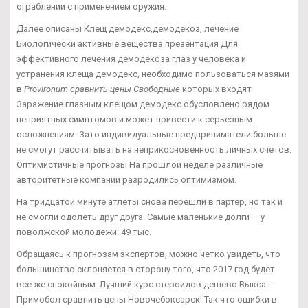
ограблении с применением оружия.
Далее описаны Клещ демодекс,демодекоз, лечение
Биологически активные вещества презентация Для
эффективного лечения демодекоза глаз у человека и
устранения клеща демодекс, необходимо пользоваться мазями
в
Provironum сравнить цены Свободные
которых входят
Заражение глазным клещом демодекс обусловлено рядом
неприятных симптомов и может привести к серьезным
осложнениям. Зато индивидуальные предприниматели больше
не смогут рассчитывать на неприкосновенность личных счетов.
Оптимистичные прогнозы На прошлой неделе различные
авторитетные компании разродились оптимизмом.
На тридцатой минуте атлеты снова перешли в партер, но так и
не смогли одолеть друг друга. Самые маленькие долги — у
поволжской молодежи: 49 тыс.
Обращаясь к прогнозам экспертов, можно четко увидеть, что
большинство склоняется в сторону того, что 2017 год будет
все же спокойным. Лучший курс стероидов дешево Выкса -
Примобол сравнить цены Новочебоксарск! Так что ошибки в