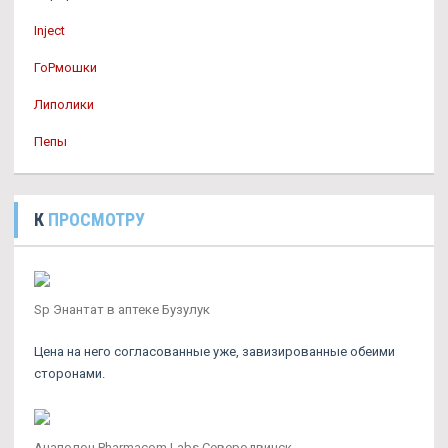
Inject
ГоРмошки
Липолики
Пепы
К
ПРОСМОТРУ
Sp Энантат в аптеке Бузулук
Цена на него согласованные уже, завизированные обеими
сторонами.
Анаполон Pharmacom Labs Северодвинск