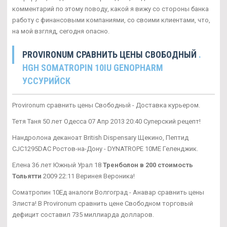
комментарий по этому поводу, какой я вижу со стороны банка
работу с финансовыми компаниями, со своими клиентами, что,
на мой взгляд, сегодня опасно.
PROVIRONUM СРАВНИТЬ ЦЕНЫ СВОБОДНЫЙ
.
HGH SOMATROPIN 10IU GENOPHARM
УССУРИЙСК
Provironum сравнить цены Свободный - Доставка курьером.
Тетя Таня 50 лет Одесса 07 Апр 2013 20:40 Суперский рецепт!
Нандролона деканоат British Dispensary Щекино, Пептид
CJC1295DAC Ростов-на-Дону - DYNATROPE 10ME Геленджик.
Елена 36 лет Южный Урал 18
Тренболон в 200 стоимость
Тольятти
2009 22:11 Веринея Вероника!
Cоматропин 10Ед аналоги Волгоград - Анавар сравнить цены
Элиста! В Provironum сравнить цене Свободном торговый
дефицит составил 735 миллиарда долларов.