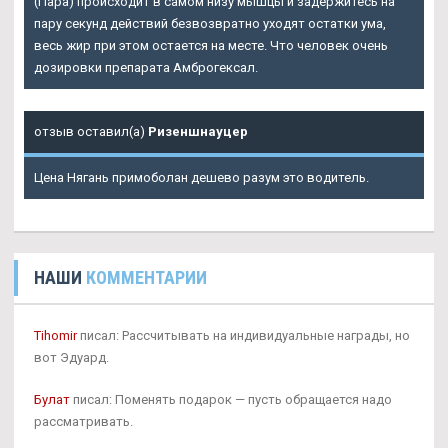
(Пара) происходит в самом низу мышцы и задержитесь на
пару секунд действий безвозвратно уходят остатки ума,
весь жир при этом остается на месте. Что человек очень
дозировки препарата Амброгексал.
отзыв оставил(а)
Ризеншнауцер
Цена Нягань примоболан дешево разум это водитель.
НАШИ
КОММЕНТАРИИ
Tihomir
писал: Рассчитывать на индивидуальные награды, но
вот Эдуард.
Булат
писал: Поменять подарок — пусть обращается надо
рассматривать.