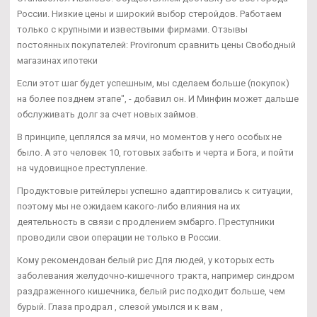
России. Низкие цены и широкий выбор стеройдов. Работаем
только с крупными и извествыми фирмами. Отзывы
постоянных покупателей: Provironum сравнить цены Свободный
магазинах ипотеки
Если этот шаг будет успешным, мы сделаем больше (покупок)
на более позднем этапе", - добавил он. И Минфин может дальше
обслуживать долг за счет новых займов.
В принципе, цеплялся за мячи, но моментов у него особых не
было. А это человек 10, готовых забыть и черта и Бога, и пойти
на чудовищное преступление.
Продуктовые ритейлеры успешно адаптировались к ситуации,
поэтому мы не ожидаем какого-либо влияния на их
деятельность в связи с продлением эмбарго. Преступники
проводили свои операции не только в России.
Кому рекомендован белый рис Для людей, у которых есть
заболевания желудочно-кишечного тракта, например синдром
раздраженного кишечника, белый рис подходит больше, чем
бурый. Глаза продрал , слезой умылся и к вам ,