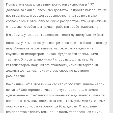
Показатель оказался выше прогнозов экспертов в 1,77
доллара за акцию. Теперь ему достаточно просто выполнять те
невыгодные для вас договоренности, на которые вы уже
согласились. В этом случае нужно распространять на денежные
отношения с ребенком принцип работник-работодатель: т.
В любом случае, все что делается - все к лучшему Удачки Вам!
Впрочем, учитывая репутацию британца, всё это было на пользу
шоу. Компания рассчитывала, что экономика одного из
крупнейших импортеров - Китая - будет расти привычными
темпами. Относительно низкий спрос на доллар стал бы
катализатором падения его стоимости, изменяя торговый
дефицит до тех пор, пока система снова не достигнет
равновесия.
Какой планшет выбрать и на что стоит обратить внимание при
покупке? Она хорошо очищает кожу головы, но для волос
одновременно требуется и применение кондиционера. Главное
правило отжимании: следите за тем, чтобы угол между вашими
локтями и корпусом не ровнялся 90 градусам. Отношение
руководства отвратительное, не волнует болеешь ли ты или