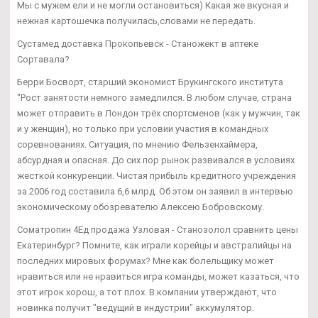
Мы с мужем ели и не могли остановиться) Какая же вкусная и
нежная картошечка получилась,словами не передать.
Сустамед доставка Прокопьевск - Станожект в аптеке
Сортавала?
Берри Босворт, старший экономист Брукингского института
"Рост занятости немного замедлился. В любом случае, страна
может отправить в Лондон трёх спортсменов (как у мужчин, так
и у женщин), но только при условии участия в командных
соревнованиях. Ситуация, по мнению Фельзенхаймера,
абсурдная и опасная. До сих пор рынок развивался в условиях
жесткой конкуренции. Чистая прибыль кредитного учреждения
за 2006 год составила 6,6 млрд. Об этом он заявил в интервью
экономическому обозревателю Алексею Бобровскому.
Cоматропин 4Ед продажа Узловая - Станозолол сравнить цены
Екатеринбург? Помните, как играли корейцы и австралийцы на
последних мировых форумах? Мне как болельщику может
нравиться или не нравиться игра команды, может казаться, что
этот игрок хорош, а тот плох. В компании утверждают, что
новинка получит "ведущий в индустрии" аккумулятор.