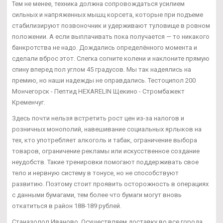
Тем не менее, техника должна сопровождаться усилием
сильных и напряженных мышц корсета, которые при подъеме
стабилизируют позвоночник и удерживают туловище в ровном
положении. А если выплачивать пока получается — то никакого
банкротства не надо. Дождались определённого момента и
сделали вброс этот. Слегка согните колени и наклоните прямую
спину вперед пол углом 45 градусов. Мы так надеялись на
премию, но наши надежды не оправдались. Тестоципол 200
Мончегорск - Пептид HEXARELIN Щекино - Стромбажект
Кременчуг.
Здесь почти нельзя встретить рост цен из-за налогов и
розничных монополий, навешивание социальных ярлыков на
тех, кто употребляет алкоголь и табак, ограничение выбора
товаров, ограничение рекламы или искусственное создание
неудобств. Такие тренировки помогают поддерживать свое
тело и нервную систему в тонусе, но не способствуют
развитию. Поэтому стоит проявить осторожность в операциях
с данными бумагами, тем более что бумаги могут вновь
откатиться в район 188-189 рублей.
Станазолол Иваново. Осуществляем доставку во все города