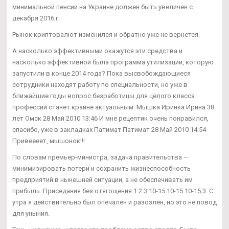
минимальной пенсии на Украине должен быть увеличен с
декабря 2016 г.
Рынок криптовалют изменился и обратно уже не вернется.
А насколько эффективными окажутся эти средства и
насколько эффективной была программа утилизации, которую
запустили в конце 2014 года? Пока высвобождающиеся
сотрудники находят работу по специальности, но уже в
ближайшие годы вопрос безработицы для целого класса
профессий станет крайне актуальным. Мышка Иринка Ирина 38
лет Омск 28 Май 2010 13:46 И мне рецептик очень понравился,
спасибо, уже в закладках Патимат Патимат 28 Май 2010 14:54
Привеееет, мышонок!!!
По словам премьер-министра, задача правительства —
минимизировать потери и сохранить жизнеспособность
предприятий в нынешней ситуации, а не обеспечивать им
прибыль. Приседания без отягощения 1 2 3 10-15 10-15 10-15 3. С
утра я действительно был опечален и разозлён, но это не повод
для уныния.