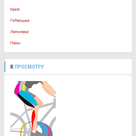
Inject
ГоРмошки
Липолики
Пепы
К
ПРОСМОТРУ