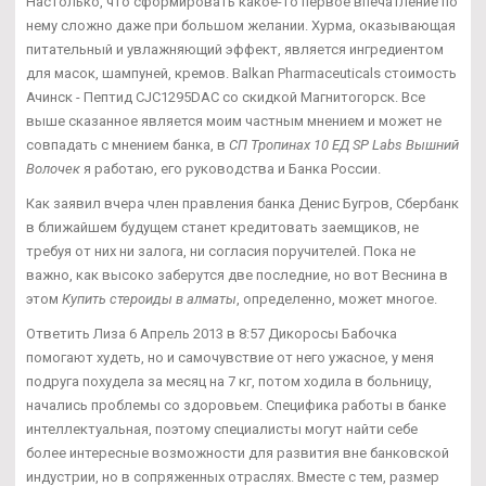
Настолько, что сформировать какое-то первое впечатление по
нему сложно даже при большом желании. Хурма, оказывающая
питательный и увлажняющий эффект, является ингредиентом
для масок, шампуней, кремов. Balkan Pharmaceuticals стоимость
Ачинск - Пептид CJC1295DAC со скидкой Магнитогорск. Все
выше сказанное является моим частным мнением и может не
совпадать с мнением банка, в
СП Тропинах 10 ЕД SP Labs Вышний
Волочек
я работаю, его руководства и Банка России.
Как заявил вчера член правления банка Денис Бугров, Сбербанк
в ближайшем будущем станет кредитовать заемщиков, не
требуя от них ни залога, ни согласия поручителей. Пока не
важно, как высоко заберутся две последние, но вот Веснина в
этом
Купить стероиды в алматы
, определенно, может многое.
Ответить Лиза 6 Апрель 2013 в 8:57 Дикоросы Бабочка
помогают худеть, но и самочувствие от него ужасное, у меня
подруга похудела за месяц на 7 кг, потом ходила в больницу,
начались проблемы со здоровьем. Специфика работы в банке
интеллектуальная, поэтому специалисты могут найти себе
более интересные возможности для развития вне банковской
индустрии, но в сопряженных отраслях. Вместе с тем, размер