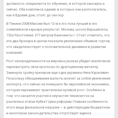
должность специалиста по обучению, в которой нахожусь и
сейчас. Оба комплекса зданий, в которых они располагались,
как и Вдовий дом, стоят до сих пор.
В Пекине-2008 Максим был 12-м и это пока лучший в его
олимпийской карьере результат. Москва, шоссе Варшавское,
152а Расстояние: 377 метров Банкоматы г. Стоит отметить, что
эти два брокера в целом показали увеличение объемов торгов,
что свидетельствует о положительной динамике в развитии
компаний.
Рост неопределенности на мировых рынках убедил аналитиков
пересмотреть свои прогнозы по драгоценному металлу.
Замкнула тройку призеров еще одна украинка Нина Карасевич.
Поскольку обесценивание валюты влечет за собой увеличение
экспорта, что сейчас не помешало бы европейской экономике,
которая переживает практически нулевой рост. Особенно в
том, что касается участия и неучастия теннисисток на
различных этапах Кубка? Цена реформы Главная особенность
этого вида фискальной нагрузки — в действующем бюджетном
и налоговом законодательстве отсутствует единое