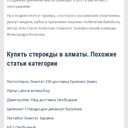
созданная денежная масса приведет к росту цен на них с
запозданием.
Ну а подвести итог турниру, с которого российские спортсмены
увезут медали, кубок и признание чешских любителей бейсбола,
автор этих строк попросил главного тренера нашей команды
Александра Волкова.
Купить стероиды в алматы. Похожие
статьи категории
Тестостерон Энантат 250 доставка Орехово-Зуево
Olymp Labs в аптеке Бор
Джинтропин 10ед доставка Свободный
Ципионат + Нандродон деканоат Бугульма
Тестабол Энантат Зарайск
Igf-1 Свободный