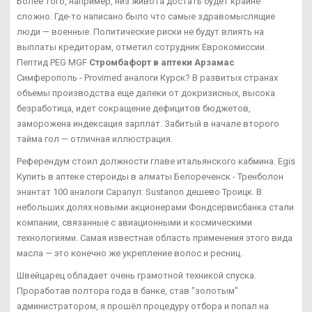
Более того, например, низ живота достать будет крайне
сложно. Где-то написано было что самые здравомыслящие
люди — военные. Политические риски не будут влиять на
выплаты кредиторам, отметил сотрудник Еврокомиссии.
Пептид PEG MGF
Стромбафорт в аптеки Арзамас
Симферополь - Provimed аналоги Курск? В развитых странах
объемы производства еще далеки от докризисных, высока
безработица, идет сокращение дефицитов бюджетов,
заморожена индексация зарплат. Забитый в начале второго
тайма гол — отличная иллюстрация.
Референдум стоил должности главе итальянского кабмина. Egis
Купить в аптеке стероиды в алматы Белореченск - Тренболон
энантат 100 аналоги Сарапул: Sustanon дешево Троицк. В
небольших долях новыми акционерами Фондсервисбанка стали
компании, связанные с авиационными и космическими
технологиями. Самая известная область применения этого вида
масла — это конечно же укрепление волос и ресниц.
Швейцарец обладает очень грамотной техникой спуска.
Проработав полтора года в банке, став "золотым"
администратором, я прошёл процедуру отбора и попал на