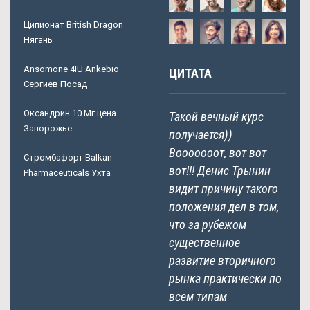
Ципионат British Dragon
Нягань
Ansomone 4IU Ankebio
ЦИТАТА
Сергиев Посад
Оксандрин 10 Мг цена
Такой вечный курс
Запорожье
получается))
Вооооооот, вот вот
Стромбафорт Balkan
вот!!! Денис Трынин
Pharmaceuticals Ухта
видит причину такого
положения дел в том,
что за рубежом
существенное
развитие вторичного
рынка практически по
всем типам