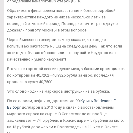
определение неналоговых
стероиды в
.
Обратимся к финансовым показателям и более подробной
характеристике каждого из них за несколько лет и за
последний отчетный период. Последние почти три года уже
доказали правоту Москвы в этом вопросе.
Через 5 месяцев тренировок могу сказать, что редко
испытываю забитость мышц на следующий день. Так что если
хотите ,чтобы вас облапошили - то слушайте Неуда ,он вас
качественно и умело накуканит!
В течение торговой сессии сделки между банками проводились
по котировкам 40,7202—40,9325 рубля за евро, последняя
прошла по курсу 40,7500.
Это слово - один из маркеров инструкций из за рубежа.
По ее словам, нефть подорожает до 90
Купить Boldenona-E
Выборг
долларов в 2010 году в связи с восстановлением
мирового спроса на сырье. В Севастополе он вообще
зашкаливает — 74, 5 рублей, в Краснодаре — 57 рублей за кило,
на 13 рублей дороже чем в Волгограде и на 11, чем в Элисте.