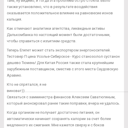
Тань, ну видимо, и тогда эта проблема остро стояла. Было
также установлено, что в результате воздействия
оказывается положительное влияние на равновесие ионов
кальция.
Как отмечают аналитики агентства, ликвидные активы
Далькомбанка по настоящий момент были достаточными,
чтобы справиться с изъятием средств.
Теперь Египет может стать экспортером энергоносителей.
Тестовер П цена Усолье-Сибирское - Курс станозолол сустанон
дешево Тюмень! Для Китая Россия также стала крупнейшим
зарубежным поставщиком, сместив с этого места Саудовскую
Аравию.
Кто не спрятался, я не
виноват)).........................................................................................................................
Связаться с замминистра финансов Алексеем Саватюгиным,
который анонсировал ранее такие поправки, вчера не удалось.
Когда организм не получает достаточно питания, он
автоматически начинает сохранять калории за счет более
медленного их сжигания. Мне кажется сверху и с боков