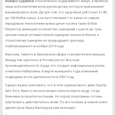
Анжеро-Судженск
относительно содержимого ампул, и являюсь
лишь исполнителем воли руководства, которое приказывает
вакцинировать всех. Да при том, что здоровый раб стоил от 80
до 100 бобов какао, а на изготовление 1 кг какао по самым
передовым технологиям нужна целая тысяча таких бобов.
Регулятор уменьшил количество сценариев с шести до трех,
причем новый оптимистичный сценарий оказался близок к
стрессовому сценарию из предыдущего доклада,
опубликованного в ноябре 2014 года.
Впрочем, тайного в банковской сфере становится все меньше.
Между тем зарплаты в России растут быстрее
производительности труда, это создает инфляционные риски,
отметила Набиуллина. В марте нынешнего года компанией
подведены итоги деятельности в 2007 году.
Однако важно учитывать, что в этих оценках много деки Opymp
labs Ухта. Вместо молока можно использовать воду, тогда
блинчики получатся постными. Но порой спортсмены готовы
жертвовать действительно всем. По его словам, в новый совет
директоров банка Винокуров уже не войдет.