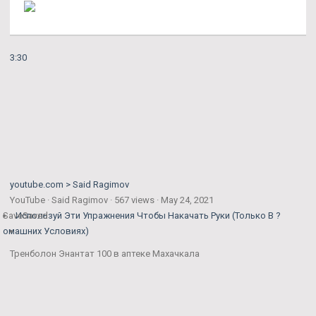
3:30
youtube.com > Said Ragimov
YouTube · Said Ragimov · 567 views · May 24, 2021
Save
Используй Эти Упражнения Чтобы Накачать Руки (Только В ?
Saved
омашних Условиях)
Тренболон Энантат 100 в аптеке Махачкала