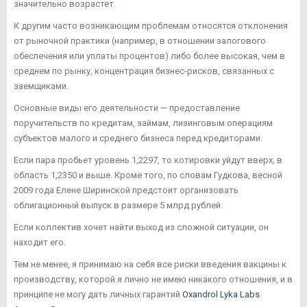
значительно возрастет.
К другим часто возникающим проблемам относятся отклонения
от рыночной практики (например, в отношении залогового
обеспечения или уплаты процентов) либо более высокая, чем в
среднем по рынку, концентрация бизнес-рисков, связанных с
заемщиками.
Основные виды его деятельности — предоставление
поручительств по кредитам, займам, лизинговым операциям
субъектов малого и среднего бизнеса перед кредиторами.
Если пара пробьет уровень 1,2297, то котировки уйдут вверх, в
область 1,2350 и выше. Кроме того, по словам Гудкова, весной
2009 года Елене Ширинской предстоит организовать
облигационный выпуск в размере 5 млрд рублей.
Если коллектив хочет найти выход из сложной ситуации, он
находит его.
Тем не менее, я принимаю на себя все риски введения вакцины к
производству, которой я лично не имею никакого отношения, и в
принципе не могу дать личных гарантий
Oxandrol Lyka Labs