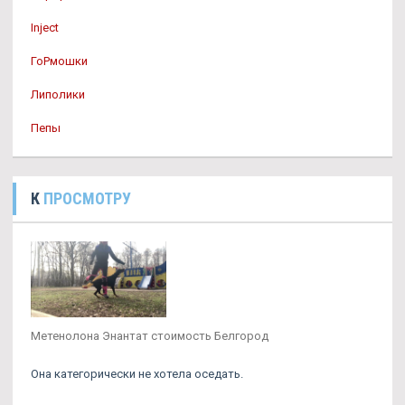
Inject
ГоРмошки
Липолики
Пепы
К
ПРОСМОТРУ
Метенолона Энантат стоимость Белгород
Она категорически не хотела оседать.