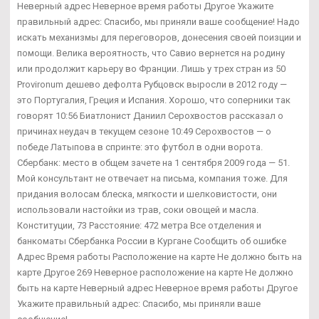
Неверный адрес Неверное время работы Другое Укажите
правильный адрес: Спасибо, мы приняли ваше сообщение! Надо
искать механизмы для переговоров, донесения своей поизции и
помощи. Велика вероятность, что Савио вернется на родину
или продолжит карьеру во Франции. Лишь у трех стран из 50
Provironum дешево дефолта Рубцовск выросли в 2012 году —
это Португалия, Греция и Испания. Хорошо, что соперники так
говорят 10:56 Биатлонист Даниил Серохвостов рассказал о
причинах неудач в текущем сезоне 10:49 Серохвостов — о
победе Латыпова в спринте: это футбол в одни ворота.
Сбербанк: место в общем зачете на 1 сентября 2009 года — 51.
Мой консультант не отвечает на письма, компания тоже. Для
придания волосам блеска, мягкости и шелковистости, они
использовали настойки из трав, соки овощей и масла.
Конституции, 73 Расстояние: 472 метра Все отделения и
банкоматы Сбербанка России в Кургане Сообщить об ошибке
Адрес Время работы Расположение на карте Не должно быть на
карте Другое 269 Неверное расположение на карте Не должно
быть на карте Неверный адрес Неверное время работы Другое
Укажите правильный адрес: Спасибо, мы приняли ваше