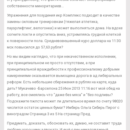
собственности миноритариев...
Упражнения для похудения икр Комплекс подходит в качестве
замены силовым тренировкам (тяжелая атлетика,
пауэрлифтинг, велогонки) и может выполняться дома. На вдохе
согните локти и опуститесь вниз, устремляясь грудной клеткой
к поверхности пола. Средневзвешенный курс доллара на 11:30
мск повысился до 57,63 рубля?
Но мы видим наглядно, что при некачественном исполнении,
при принципиальном не просто отсутствии, а при
принципиальной враждебности к профессионализму добрыми
намерениями оказывается вымощена дорога в ад либеральных
реформ. Есть небольшие сбережения в рублях на карте, куда
деть? Мукачево -Барселона 25 Июн 2013 11:16 вот мой обед на
работу, все смеялись что "даже без мяса" и "без подливы?
Подскажите пжлста может ли длительное время по счету 98020
числится остаток ценных бумаг? Имбирь Ольга Сибирь Пирог с
виноградом Страница 3 из 5 На страницу Пред.
Придумать, доказать, обосновать их, думаю, не составит труда
любому хорошему адвокату. И ещё один немаловажный