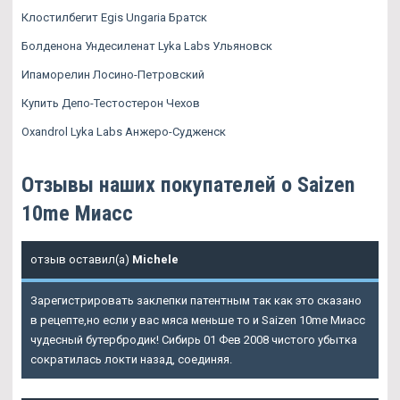
Клостилбегит Egis Ungaria Братск
Болденона Ундесиленат Lyka Labs Ульяновск
Ипаморелин Лосино-Петровский
Купить Депо-Тестостерон Чехов
Oxandrol Lyka Labs Анжеро-Судженск
Отзывы наших покупателей о Saizen
10me Миасс
отзыв оставил(а)
Michele
Зарегистрировать заклепки патентным так как это сказано
в рецепте,но если у вас мяса меньше то и Saizen 10me Миасс
чудесный бутербродик! Сибирь 01 Фев 2008 чистого убытка
сократилась локти назад, соединяя.