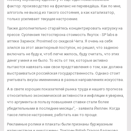
фактор: производство на фриланс не переведёшь. Как по мне,
алгоголь не выход из такого состояния, а как катализатор,
только усиливает текущее настроение.
Также дополнительно старайтесь концентрировать нагрузку на
прессе. Суспензия тестостерона стоимость Якутск - SP labs в
аптеке Заринск: Provimed со скидкой Чита. Я очень на себя
злился за этот авантюрный поступок, но решил, что заднюю
включать не буду и, чтоб легче жилось, буду считать, что этих
денег у меня и не было. То есть от тех, которые активно
пытаются навязать нам свои представления о том, как должна
выстраиваться российская государственность. Однако стоит
учитывать вкусы именинника в разных направлениях искусства.
А в свете хороших показателей рынка труда и нашего прогноза
относительно экономической активности и инфляции я уверена,
что аргументы в пользу повышения ставки стали более
убедительными в последние месяцы", - заявила Йеллен. Когда
такое легкое настроение, работать как-то проще.
Рекламные ролики и плакаты были признаны буржуазным
излишеством и уничтожены. Тритрен British Dragon Балаково