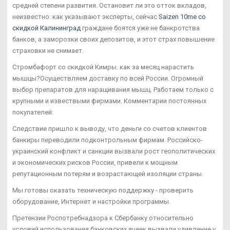
средней степени развития. Остановит ли это отток вкладов,
неизвестно: как указывают эксперты, сейчас
Saizen 10me со
скидкой Калининград
граждане боятся уже не банкротства
банков, а заморозки своих депозитов, и этот страх повышение
страховки не снимает.
Стромбафорт со скидкой Кимры. как за месяц нарастить
мышцы?Осуществляем доставку по всей России. Огромный
выбор препаратов для наращивания мышц. Работаем только с
крупными и извествыми фирмами. Комментарии постоянных
покупателей:
Следствие пришло к выводу, что деньги со счетов клиентов
банкиры переводили подконтрольным фирмам. Российско-
украинский конфликт и санкции вызвали рост геополитических
и экономических рисков России, привели к мощным
репутационным потерям и возрастающей изоляции страны.
Мы готовы оказать техническую поддержку - проверить
оборудование, Интернет и настройки программы.
Претензии Роспотребнадзора к Сбербанку относительно
условий использования банковских ячеек вызвали удивление у