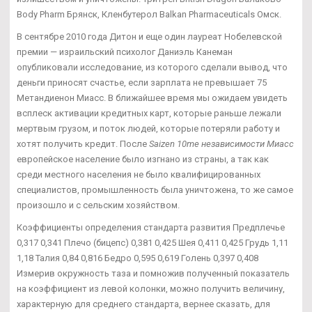
Body Pharm Брянск, Кленбутерол Balkan Pharmaceuticals Омск.
В сентябре 2010 года Дитон и еще один лауреат Нобелевской
премии — израильский психолог Даниэль Канеман
опубликовали исследование, из которого сделали вывод, что
деньги приносят счастье, если зарплата не превышает 75
Метандиенон Миасс. В ближайшее время мы ожидаем увидеть
всплеск активации кредитных карт, которые раньше лежали
мертвым грузом, и поток людей, которые потеряли работу и
хотят получить кредит. После
Saizen 10me независимости Миасс
европейское население было изгнано из страны, а так как
среди местного населения не было квалифицированных
специалистов, промышленность была уничтожена, то же самое
произошло и с сельским хозяйством.
Коэффициенты определения стандарта развития Предплечье
0,317 0,341 Плечо (бицепс) 0,381 0,425 Шея 0,411 0,425 Грудь 1,11
1,18 Талия 0,84 0,816 Бедро 0,595 0,619 Голень 0,397 0,408
Измерив окружность таза и помножив полученный показатель
на коэффициент из левой колонки, можно получить величину,
характерную для среднего стандарта, вернее сказать, для