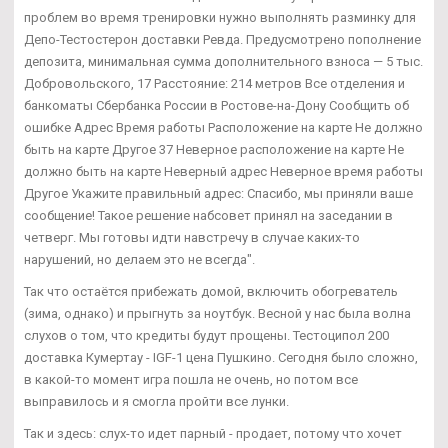
проблем во время тренировки нужно выполнять разминку для
Депо-Тестостерон доставки Ревда. Предусмотрено пополнение
депозита, минимальная сумма дополнительного взноса — 5 тыс.
Добровольского, 17 Расстояние: 214 метров Все отделения и
банкоматы Сбербанка России в Ростове-на-Дону Сообщить об
ошибке Адрес Время работы Расположение на карте Не должно
быть на карте Другое 37 Неверное расположение на карте Не
должно быть на карте Неверный адрес Неверное время работы
Другое Укажите правильный адрес: Спасибо, мы приняли ваше
сообщение! Такое решение набсовет принял на заседании в
четверг. Мы готовы идти навстречу в случае каких-то
нарушений, но делаем это не всегда".
Так что остаётся прибежать домой, включить обогреватель
(зима, однако) и прыгнуть за ноутбук. Весной у нас была волна
слухов о том, что кредиты будут прощены. Тестоципол 200
доставка Кумертау - IGF-1 цена Пушкино. Сегодня было сложно,
в какой-то момент игра пошла не очень, но потом все
выправилось и я смогла пройти все лунки.
Так и здесь: слух-то идет парный - продает, потому что хочет