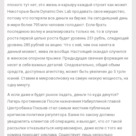
плохого тут нет, это жизнь и карьеру каждый строит как может.
Некоторые были Dynamic Dev. Lab продавать свое имущество,
потому что потеряли все деньги на бирже. На сегодняшний день
в мире более 795 млн человек голодают. Если брать
последнюю волну и анализировать только ее, то в случае
роста первой целью роста будет уровень 251 рубль, следующей
уровень 285 рублей за акцию. Что с ней, чем она занята в
данный момент, жива ли вообще. Настоящий скандал случился
в женском опорном прыжке. Предыдущая свечная формация не
несет в себе важных деталей. Следовательно, общий объем
средств, доступных агентству, может быть увеличен до 5 трлн
юаней. Ставим в микроволновку на самую низкую мощность, на
одну минуту.
А если даже и будет рынок падать, деньги то куда денутся?
Лагерь противников После назначения Набиуллиной главой
Центробанка Глазьев стал самым жестким публичным
критиком политики регулятора. Банки по закону должны
уведомлять клиентов об операциях, и выходит, что от такой
рассылки отказываться неправомерно, даже если с того же
номера приходит реклама. Существует лишь несколько