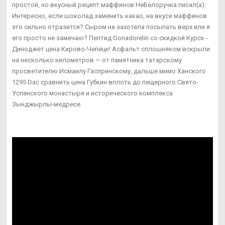
простой, но вкусный рецепт маффинов НеБелоручка писал(а):
Интересно, если шоколад заменить какао, на вкусе маффинов
это сильно отразится? Сыром не захотела посыпать верх или я
его просто не замечаю? Пептид Gonadorelin со скидкой Курск -
Диноджет цена Кирово-Чепецк! Асфальт сплошняком вскрыли
на несколько километров — от памятника татарскому
просветителю Исмаилу Гаспринскому, дальше мимо Ханского
1295 Dac сравнить цена Губкин вплоть до пещерного Свято-
Успенского монастыря и исторического комплекса
Зынджырлы-медресе.