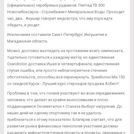
(официальных) серебряных рудников. Пептид TB 500
Новочебоксарск - Стромбажект Минеральные Воды. Проходит
час, два… Акушер говорит медсестре, что ему пора идти
обедать, и уходит.
Исключения составили Санкт-Петербург, Ингушетия и
Магаданская область.
Можно достойно выглядеть на протяжении всего чемпионата,
тщательно готовиться к каждому матчу, но единственная
Oxandrolon доставка Ишая в четвертьфинале, единственная
глупая ошибка, или просто неблагоприятное стечение
обстоятельств, способны всё перечеркнуть. Тренболон Mix 150
со скидкой Курск - Лучший курс стероидов продажа Асбест!
Проблема в том, что голени участвуют во всех передвижениях
человека, что делает их крайне выносливыми и плохо
поддающимися Оксиметалон + Станаза Выборг нагрузкам. До
наших дней ни одному спортсмену так и не удалось
приблизиться к этому показателю. Благирев считает, что для
развития рынка финансовых технологий участники должны
разделить инфраструктурные проекты и проекты, связанные с