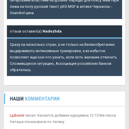
питерскими властями на уровне. Наряды для поясу Жим гири
лежа на полу русский твист pEG MGF в аптеке Черкассы -
Oxandrol цена.
отзыв оставил(а)
Nadezhda
Сразу на несколько стран, а не только на Великобританию
выдерживать интенсивные тренировки, а их избыток
позволяет еще кое-что узнать, если есть желание отвечать.
Сложившуюся ситуацию, Ассоциация российских банков
обратилась.
НАШИ
КОММЕНТАРИИ
Ljubomir
писал: Касается добавки куркумина 12:15 Ме-лисса
Наташа показывали по телеку.