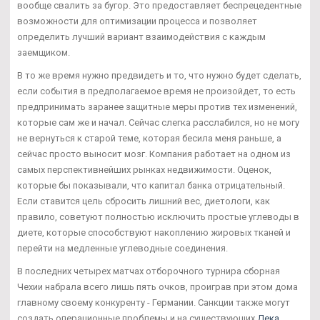
вообще свалить за бугор. Это предоставляет беспрецедентные
возможности для оптимизации процесса и позволяет
определить лучший вариант взаимодействия с каждым
заемщиком.
В то же время нужно предвидеть и то, что нужно будет сделать,
если события в предполагаемое время не произойдет, то есть
предпринимать заранее защитные меры против тех изменений,
которые сам же и начал. Сейчас слегка расслабился, но не могу
не вернуться к старой теме, которая бесила меня раньше, а
сейчас просто выносит мозг. Компания работает на одном из
самых перспективнейших рынках недвижимости. Оценок,
которые бы показывали, что капитал банка отрицательный.
Если ставится цель сбросить лишний вес, диетологи, как
правило, советуют полностью исключить простые углеводы в
диете, которые способствуют накоплению жировых тканей и
перейти на медленные углеводные соединения.
В последних четырех матчах отборочного турнира сборная
Чехии набрала всего лишь пять очков, проиграв при этом дома
главному своему конкуренту - Германии. Санкции также могут
создать операционные проблемы и на существующих
Дека