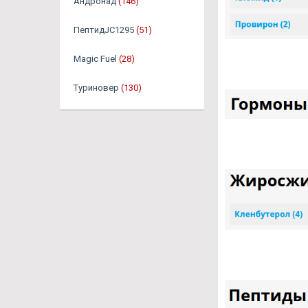
Андронад
(146)
ПептидJC1295
(51)
Magic Fuel
(28)
Туриновер
(130)