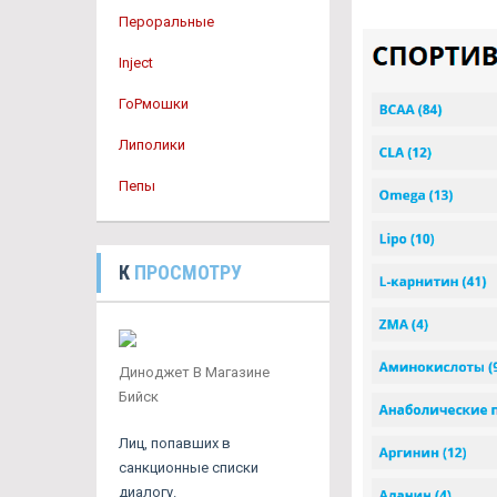
Пероральные
Inject
ГоРмошки
Липолики
Пепы
К
ПРОСМОТРУ
Диноджет В Магазине
Бийск
Лиц, попавших в
санкционные списки
диалогу.