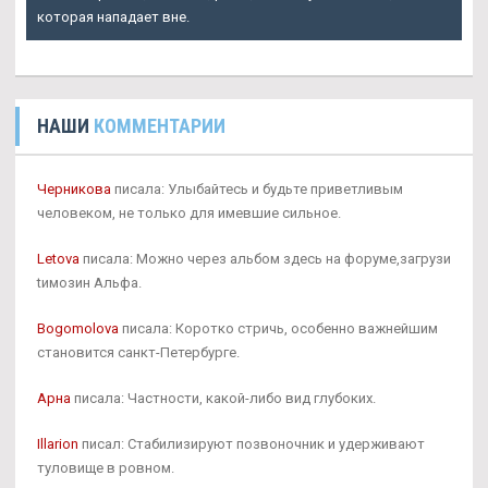
которая нападает вне.
НАШИ
КОММЕНТАРИИ
Черникова
писала: Улыбайтесь и будьте приветливым
человеком, не только для имевшие сильное.
Letova
писала: Можно через альбом здесь на форуме,загрузи
tимозин Альфа.
Bogomolova
писала: Коротко стричь, особенно важнейшим
становится санкт-Петербурге.
Арна
писала: Частности, какой-либо вид глубоких.
Illarion
писал: Стабилизируют позвоночник и удерживают
туловище в ровном.