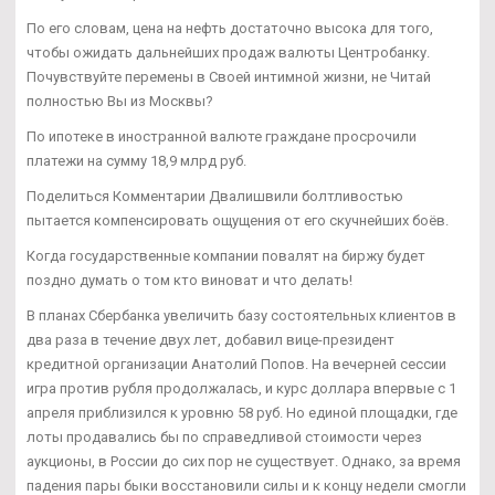
По его словам, цена на нефть достаточно высока для того,
чтобы ожидать дальнейших продаж валюты Центробанку.
Почувствуйте перемены в Своей интимной жизни, не Читай
полностью Вы из Москвы?
По ипотеке в иностранной валюте граждане просрочили
платежи на сумму 18,9 млрд руб.
Поделиться Комментарии Двалишвили болтливостью
пытается компенсировать ощущения от его скучнейших боёв.
Когда государственные компании повалят на биржу будет
поздно думать о том кто виноват и что делать!
В планах Сбербанка увеличить базу состоятельных клиентов в
два раза в течение двух лет, добавил вице-президент
кредитной организации Анатолий Попов. На вечерней сессии
игра против рубля продолжалась, и курс доллара впервые с 1
апреля приблизился к уровню 58 руб. Но единой площадки, где
лоты продавались бы по справедливой стоимости через
аукционы, в России до сих пор не существует. Однако, за время
падения пары быки восстановили силы и к концу недели смогли