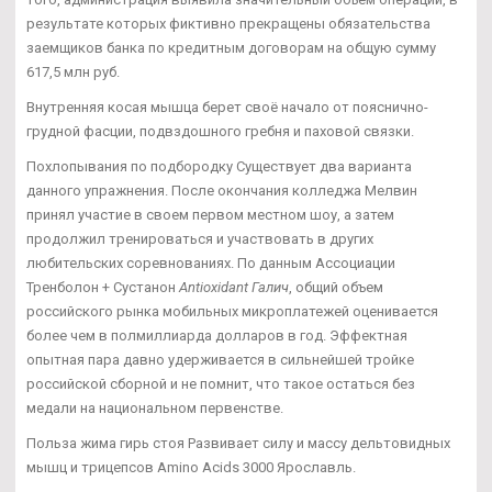
результате которых фиктивно прекращены обязательства
заемщиков банка по кредитным договорам на общую сумму
617,5 млн руб.
Внутренняя косая мышца берет своё начало от пояснично-
грудной фасции, подвздошного гребня и паховой связки.
Похлопывания по подбородку Существует два варианта
данного упражнения. После окончания колледжа Мелвин
принял участие в своем первом местном шоу, а затем
продолжил тренироваться и участвовать в других
любительских соревнованиях. По данным Ассоциации
Тренболон + Сустанон
Antioxidant Галич
, общий объем
российского рынка мобильных микроплатежей оценивается
более чем в полмиллиарда долларов в год. Эффектная
опытная пара давно удерживается в сильнейшей тройке
российской сборной и не помнит, что такое остаться без
медали на национальном первенстве.
Польза жима гирь стоя Развивает силу и массу дельтовидных
мышц и трицепсов Amino Acids 3000 Ярославль.