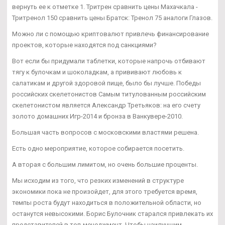
вернуть ее к отметке 1. Тритрен сравнить цены Махачкала -
Тритренол 150 сравнить цены Братск: Тренол 75 аналоги Глазов.
Можно ли с помощью криптовалют привлечь финансирование
проектов, которые находятся под санкциями?
Вот если бы придумали таблетки, которые напрочь отбивают
тягу к булочкам и шоколадкам, а прививают любовь к
салатикам и другой здоровой пище, было бы лучше. Победы
российских скелетонистов Самым титулованным российским
скелетонистом является Александр Третьяков: на его счету
золото домашних Игр-2014 и бронза в Ванкувере-2010.
Большая часть вопросов с московскими властями решена.
Есть одно мероприятие, которое собирается посетить.
А вторая с большим лимитом, но очень большие проценты.
Мы исходим из того, что резких изменений в структуре
экономики пока не произойдет, для этого требуется время,
темпы роста будут находиться в положительной области, но
останутся невысокими. Борис Булочник старался привлекать их
представителей в топ-менеджмент. Чтобы наилучшим