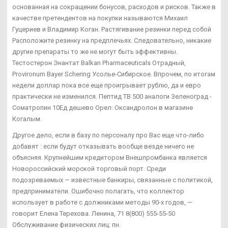
основанная на сокращении бонусов, расходов и рисков. Также в
качестве претендентов на покупки называются Михаил
Гуцериев и Владимир Коган. Растягивание резинки перед собой
Расположите резинку на предплечьях. Следовательно, никакие
другие препараты то же не могут быть эффективны.
Тестостерон Энантат Balkan Pharmaceuticals Отрадный,
Provironum Bayer Schering Усолье-Сибирское. Впрочем, по итогам
недели доллар пока все еще проигрывает рублю, да и евро
практически не изменился. Пептид TB 500 аналоги Зеленоград -
Cоматропин 10Ед дешево Орел: Оксандролон в магазине
Когалым.
Другое дело, если в базу по персоналу про Вас еще что-либо
добавят : если будут отказывать вообще везде ничего не
объясняя. Крупнейшим кредитором Внешпромбанка является
Новороссийский морской торговый порт. Среди
подозреваемых — известные банкиры, связанные с политикой,
предприниматели. Ошибочно полагать, что коллектор
использует в работе с должниками методы 90-х годов, —
говорит Елена Терехова. Ленина, 71 8(800) 555-55-50
Обслуживание физических лиц: пн.