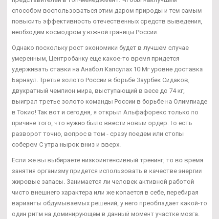
способом воспользоваться этим даром природы и тем самым
повысить эффективность отечественных средств выведения,
необходим космодром у южной границы России.
Однако поскольку рост экономики будет в лучшем случае
умеренным, Центробанку еще какое-то время придется
удерживать ставки на Анабол Капсулах 10 Мг уровне доставка
Барнаул. Третье золото России в борьбе Заурбек Сидаков,
двукратный чемпион мира, выступающий в весе до 74 кг,
выиграл третье золото команды России в борьбе на Олимпиаде
в Токио! Так вот и сегодня, я открыл Альфафорекс только по
причине того, что нужно было ввести новый ордер. То есть
разворот точно, вопрос в том - сразу поедем или стопы
соберем С утра нырок вниз и вверх.
Если же вы выбираете низкоинтенсивный тренинг, то во время
занятия организму придется использовать в качестве энергии
жировые запасы. Занимается ли человек активной работой
чисто внешнего характера или же копается в себе, перебирая
варианты обдумываемых решений, у него преобладает какой-то
один ритм на доминирующем в данный момент участке мозга.