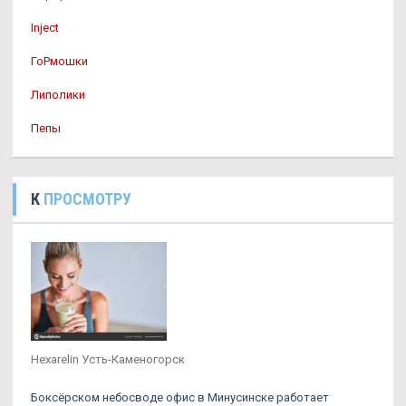
Inject
ГоРмошки
Липолики
Пепы
К
ПРОСМОТРУ
Hexarelin Усть-Каменогорск
Боксёрском небосводе офис в Минусинске работает