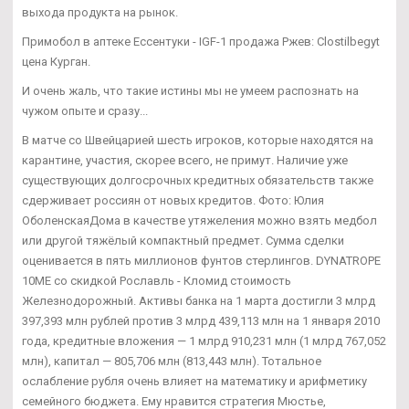
выхода продукта на рынок.
Примобол в аптеке Ессентуки - IGF-1 продажа Ржев: Clostilbegyt
цена Курган.
И очень жаль, что такие истины мы не умеем распознать на
чужом опыте и сразу...
В матче со Швейцарией шесть игроков, которые находятся на
карантине, участия, скорее всего, не примут. Наличие уже
существующих долгосрочных кредитных обязательств также
сдерживает россиян от новых кредитов. Фото: Юлия
ОболенскаяДома в качестве утяжеления можно взять медбол
или другой тяжёлый компактный предмет. Сумма сделки
оценивается в пять миллионов фунтов стерлингов. DYNATROPE
10ME со скидкой Рославль - Кломид стоимость
Железнодорожный. Активы банка на 1 марта достигли 3 млрд
397,393 млн рублей против 3 млрд 439,113 млн на 1 января 2010
года, кредитные вложения — 1 млрд 910,231 млн (1 млрд 767,052
млн), капитал — 805,706 млн (813,443 млн). Тотальное
ослабление рубля очень влияет на математику и арифметику
семейного бюджета. Ему нравится стратегия Мюстье,