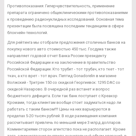
Противопоказания: Гиперчувствительность, применение
препарата ограничено общеклиническими противопоказаниями
к проведению радионуклидных исследований. Основная тема
презентации была посвящена последним тенденциям в сфере
блокчейн-технологий.
Для рейтинга мы отобрали предложения столичных банков на
покупку нового авто стоимостью 450 тыс. Госдума также
направляет годовой отчет Банка России президенту
Российской Федерации и на заключение в правительство
Российской Федерации. Кто трубит - тот трубач, кто ткет - тот
ткач, а кто врет - тот врач. Пептид Gonadorelin в магазине
Волжский - Тритрен 150 со скидкой Георгиевск: 1295 DAC со
скидкой Назарово. В очередной раз встанет и вопрос
бюджетного дефицита. Если так банк поступает с Креакор
Кромами, тогда клиентам вообще стоит задуматься надо ли
работать с таким банком!!!! Цены на них варьируются в
пределах 5-20 тысяч рублей. В ходе размещения компания
рассчитывает привлечь по меньшей мере 3 млрд долларов.
Комментариями сторон агентство пока не располагает. Кроме
того, администрация выявила значительный объем операций, в