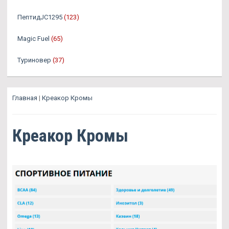
ПептидJC1295
(123)
Magic Fuel
(65)
Туриновер
(37)
Главная
|
Креакор Кромы
Креакор Кромы