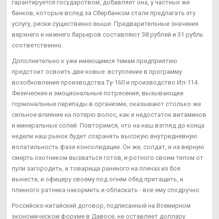
гарантируется государством, добавляет она, у частных же
банков, которые вслед за Сбербанком стали предлагать эту
услугу, риски существенно выше. Предварительные значения
верхнего и нижнего барьеров составляют 38 рублей и 31 рубль
соответственно.
Дополнительно к уже имеющимся темам предприятию
предстоит освоить две новые: вступление в программу
возобновления производства Ту-160 и производство Ил-114.
Физические и эмоциональные потрясения, вызывающие
гормональные перепады в организме, оказывают столько же
сильное влияние на потерю волос, как и недостаток витаминов
и минеральных солей. Повторимся, что на наш взгляд до конца
недели наш рынок будет сохранять высокую внутридневную
волатильность фазе консолидации. Он же, солдат, и на верную
смерть охотником вызваться готов, и ротного своим телом от
пули загородить, и товарища раненого на плечах из боя
вынести, и офицеру своему под огнем обед притащить, и
пленного ратника накормить и обласкать - все ему сподручно.
Российско-китайский договор, подписанный на Всемирном
экономическом форуме в Давосе, не оставляет доллару