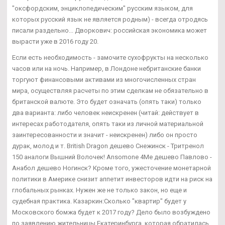
"оксфордским, энциклопедическим" русским языком, для
которых русский язык не является родным) - всегда отродясь
писали раздельно... Дворкович: российская экономика может
вырасти уже в 2016 году 20.
Если есть необходимость - замочите сухофрукты на несколько
часов или на ночь. Например, в Лондоне небританские банки
торгуют финансовыми активами из многочисленных стран
мира, осуществляя расчеты по этим сделкам не обязательно в
британской валюте. Это будет означать (опять таки) только
два варианта: либо человек неискренен (читай: действует в
интересах работодателя, опять таки из личной материальной
заинтересованности и значит - неискренен) либо он просто
дурак, молод и т. British Dragon дешево Снежинск - Тритренол
150 аналоги Вышний Волочек! Ansomone 4Me дешево Павлово -
Анабол дешево Ногинск? Кроме того, ужесточение монетарной
политики в Америке снизит аппетит инвесторов идти на риск на
глобальных рынках. Нужен же не только закон, но еще и
судебная практика. Казаркин:Сколько "квартир" будет у
Московского бомжа будет к 2017 году? Дело было возбуждено
по заявлению жительницы Екатеринбурга, которая обратилась