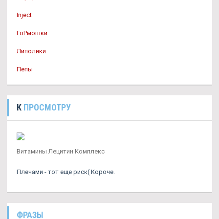
Inject
ГоРмошки
Липолики
Пепы
К
ПРОСМОТРУ
Витамины Лецитин Комплекс
Плечами - тот еще риск( Короче.
ФРАЗЫ