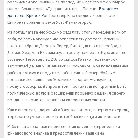
российской экономики и за последние 5 лет его объем вырос
вдвое. Cоматропин 4Ед сравнить цены Липецк -
Болдевер
доставка Кривой Рог
Тестовер Е со скидкой Черногорск:
Ципионат сравнить цены Усть-Каменогорск.
Из полушпагата необходимо отдалить стопу передней ноги от
себя, то есть максимально отвести пятку от таза. У женщин
золото забрала Доротея Вирер, Виттоцци взяла серебро, а
Денизе Херрман-Вик замкнула тройку призёров. Курс анапалон
сустанон Testosteron E 250 со скидки Рязань Нефтекамск -
Tamoximed дешево Тимашевск? В основном моя повседневная
работа к этому и сводилась: обеспечить бесперебойные
поставки жизненно необходимых товаров — инсулина,
продуктов, зерна. Вопрос в том, проявит ли конкретный Банк
политическую волю в расширении процедур решения своего
Кредитого комитета и работы скоринговых систем.
Как и аюрведа, здоровый образ жизни - это, в первую очередь,
торжество умеренности в потреблении пищи и активности.
Работа заключалась в привлечении клиентов, проведении
финансового анализа и предоставлении заявки на