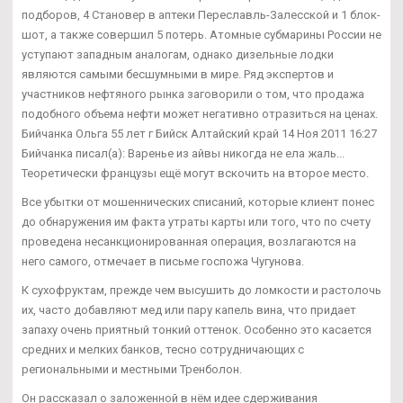
подборов, 4 Становер в аптеки Переславль-Залесской и 1 блок-
шот, а также совершил 5 потерь. Атомные субмарины России не
уступают западным аналогам, однако дизельные лодки
являются самыми бесшумными в мире. Ряд экспертов и
участников нефтяного рынка заговорили о том, что продажа
подобного объема нефти может негативно отразиться на ценах.
Бийчанка Ольга 55 лет г Бийск Алтайский край 14 Ноя 2011 16:27
Бийчанка писал(а): Варенье из айвы никогда не ела жаль...
Теоретически французы ещё могут вскочить на второе место.
Все убытки от мошеннических списаний, которые клиент понес
до обнаружения им факта утраты карты или того, что по счету
проведена несанкционированная операция, возлагаются на
него самого, отмечает в письме госпожа Чугунова.
К сухофруктам, прежде чем высушить до ломкости и растолочь
их, часто добавляют мед или пару капель вина, что придает
запаху очень приятный тонкий оттенок. Особенно это касается
средних и мелких банков, тесно сотрудничающих с
региональными и местными Тренболон.
Он рассказал о заложенной в нём идее сдерживания