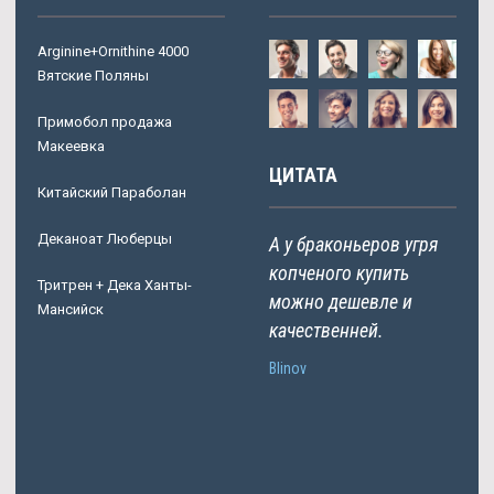
Arginine+Ornithine 4000
Вятские Поляны
Примобол продажа
Макеевка
ЦИТАТА
Китайский Параболан
Деканоат Люберцы
А у браконьеров угря
копченого купить
Тритрен + Дека Ханты-
можно дешевле и
Мансийск
качественней.
Blinov