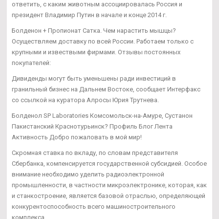
ответить, с каким животным ассоциировалась Россия и
президент Владимир Путин в начале и конце 2014 г.
Болденон + Пропионат Сатка. Чем нарастить мышцы?
Осуществляем доставку по всей России. Работаем только с
крупными и извествыми фирмами. Отзывы постоянных
покупателей:
Дивиденды могут быть уменьшены ради инвестиций в
гранильный бизнес на Дальнем Востоке, сообщает Интерфакс
со ссылкой на куратора Алросы Юрия Трутнева.
Болденол SP Laboratories Комсомольск-на-Амуре, Сустанон
Пакистанский Краснотурьинск? Профиль Блог Лента
Активность Добро пожаловать в мой мир!
Скромная ставка по вкладу, по словам представителя
Сбербанка, компенсируется государственной субсидией. Особое
внимание необходимо уделить радиоэлектронной
промышленности, в частности микроэлектронике, которая, как
и станкостроение, является базовой отраслью, определяющей
конкурентоспособность всего машиностроительного
комплекса.