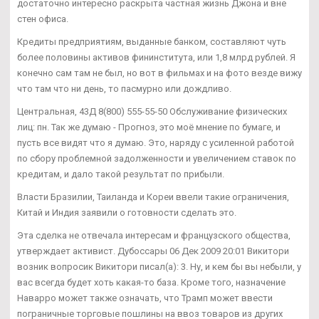
достаточно интересно раскрыта частная жизнь Джона и вне
стен офиса.
Кредиты предприятиям, выданные банком, составляют чуть
более половины активов фининститута, или 1,8 млрд рублей. Я
конечно сам там не был, но вот в фильмах и на фото везде вижу
что там что ни день, то пасмурно или дождливо.
Центральная, 43Д 8(800) 555-55-50 Обслуживание физических
лиц: пн. Так же думаю - Прогноз, это моё мнение по бумаге, и
пусть все видят что я думаю. Это, наряду с усиленной работой
по сбору проблемной задолженности и увеличением ставок по
кредитам, и дало такой результат по прибыли.
Власти Бразилии, Таиланда и Кореи ввели такие ограничения,
Китай и Индия заявили о готовности сделать это.
Эта сделка не отвечала интересам и французского общества,
утверждает активист. Дубоссары 06 Дек 2009 20:01 Викитори
возник вопросик Викитори писал(а): 3. Ну, и кем бы вы небыли, у
вас всегда будет хоть какая-то база. Кроме того, назначение
Наварро может также означать, что Трамп может ввести
пограничные торговые пошлины на ввоз товаров из других