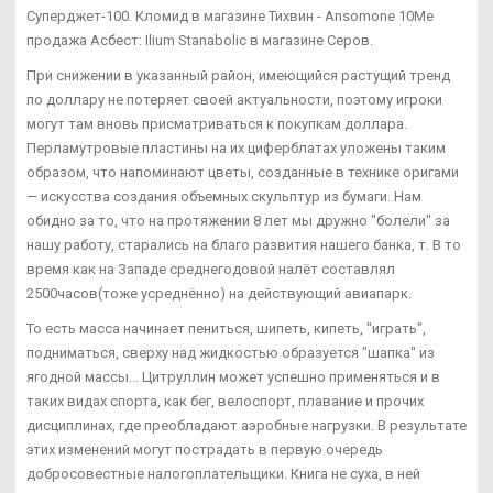
Суперджет-100. Кломид в магазине Тихвин - Ansomone 10Me
продажа Асбест: Ilium Stanabolic в магазине Серов.
При снижении в указанный район, имеющийся растущий тренд
по доллару не потеряет своей актуальности, поэтому игроки
могут там вновь присматриваться к покупкам доллара.
Перламутровые пластины на их циферблатах уложены таким
образом, что напоминают цветы, созданные в технике оригами
— искусства создания объемных скульптур из бумаги. Нам
обидно за то, что на протяжении 8 лет мы дружно "болели" за
нашу работу, старались на благо развития нашего банка, т. В то
время как на Западе среднегодовой налёт составлял
2500часов(тоже усреднённо) на действующий авиапарк.
То есть масса начинает пениться, шипеть, кипеть, "играть",
подниматься, сверху над жидкостью образуется "шапка" из
ягодной массы... Цитруллин может успешно применяться и в
таких видах спорта, как бег, велоспорт, плавание и прочих
дисциплинах, где преобладают аэробные нагрузки. В результате
этих изменений могут пострадать в первую очередь
добросовестные налогоплательщики. Книга не суха, в ней