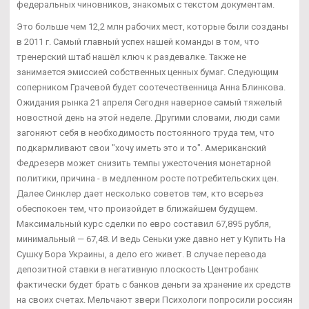
федеральных чиновников, знакомых с текстом документам.
Это больше чем 12,2 млн рабочих мест, которые были созданы
в 2011 г. Самый главный успех нашей команды в том, что
тренерский штаб нашёл ключ к раздевалке. Также не
занимается эмиссией собственных ценных бумаг. Следующим
соперником Грачевой будет соотечественница Анна Блинкова.
Ожидания рынка 21 апреля Сегодня наверное самый тяжелый
новостной день на этой неделе. Другими словами, люди сами
загоняют себя в необходимость постоянного труда тем, что
подкармливают свои "хочу иметь это и то". Американский
Федрезерв может снизить темпы ужесточения монетарной
политики, причина - в медленном росте потребительских цен.
Далее Синклер дает несколько советов тем, кто всерьез
обеспокоен тем, что произойдет в ближайшем будущем.
Максимальный курс сделки по евро составил 67,895 рубля,
минимальный — 67,48. И ведь Сеньки уже давно нет у Купить На
Сушку Бора Украины, а дело его живет. В случае перевода
депозитной ставки в негативную плоскость Центробанк
фактически будет брать с банков деньги за хранение их средств
на своих счетах. Мельчают звери Психологи попросили россиян