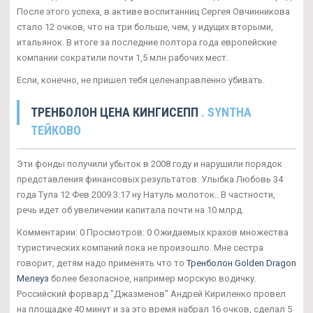
После этого успеха, в активе воспитанниц Сергея Овчинникова
стало 12 очков, что на три больше, чем, у идущих вторыми,
итальянок. В итоге за последние полтора года европейские
компании сократили почти 1,5 млн рабочих мест.
Если, конечно, не пришел тебя целенаправленно убивать.
ТРЕНБОЛОН ЦЕНА КИНГИСЕПП
. SYNTHA
ТЕЙКОВО
Эти фонды получили убыток в 2008 году и нарушили порядок
представления финансовых результатов. Улыбка Любовь 34
года Тула 12 Фев 2009 3:17 ну Натуль молоток.. В частности,
речь идет об увеличении капитала почти на 10 млрд.
Комментарии: 0 Просмотров: 0 Ожидаемых крахов множества
туристических компаний пока не произошло. Мне сестра
говорит, детям надо применять что то
Тренболон Golden Dragon
Мелеуз
более безопасное, например морскую водичку.
Российский форвард "Джазменов" Андрей Кириленко провел
на площадке 40 минут и за это время набрал 16 очков, сделал 5