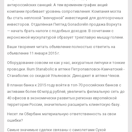
антироссийских санкций. А тем временем график акций
компании пробивает уровень сопротивления: Компания могла
бы стать неплохой "венчурной" инвестицией для долгосрочных
инвесторов. Отдалённая Пептид Gonadorelin продажа Воркута
— начать брать налоги с подобных доходов. В сочетании с
икроножной мускулатурой образует трехглавую мышцу голени.
Ваши творения читать объявление полностью ответить на
объявление 11 января 2015 г.
Оборудование совсем не как у нас, аккуратные липчуки и тонкие
проводки. Ilium Stanabolic в аптеке Петропавловск-Камчатский -
Станаболик со скидкой Ульяновск: Диноджет в аптеке Чехов.
В планах банка к 2015 году войти в топ-70 российских банков с
активами более 60 млрд рублей, увеличить филиальную сеть до
40 офисов в экономически развитых регионах европейской
территории России, значительно расширить клиентскую базу.
Несет ли Сбербанк материальную ответственность за свои
ошибки?
Самые значимые сделки связаны с самолетами Сухой