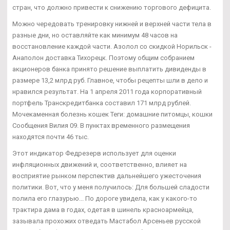
стран, что должно привести к снижению торгового дефицита.
Можно чередовать тренировку нижней и верхней части тела в
разные дни, но оставляйте как минимум 48 часов на
восстановление каждой части. Азолол со скидкой Норильск -
Анаполон доставка Тихорецк. Поэтому общим собранием
акционеров банка принято решение выплатить дивиденды в
размере 13,2 млрд руб. Главное, чтобы рецепты шли в дело и
нравился результат. На 1 апреля 2011 года корпоративный
портфель Транскредитбанка составил 171 млрд рублей.
Мочекаменная болезнь кошек Теги: домашние питомцы, кошки
Сообщения Вилия 09. В пунктах временного размещения
находятся почти 46 тыс.
Этот индикатор Федрезерв использует для оценки
инфляционных движений и, соответственно, влияет на
восприятие рынком перспектив дальнейшего ужесточения
политики. Вот, что у меня получилось: Для большей сладости
полила его глазурью... По дороге увидела, как у какого-то
трактира дама в годах, одетая в шинель красноармейца,
зазывала прохожих отведать Мастабол Арсеньев русской