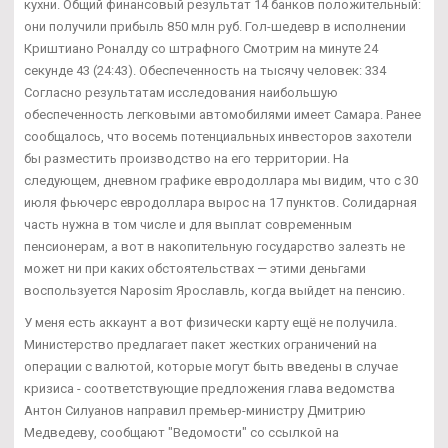
кухни. Общий финансовый результат 14 банков положительный:
они получили прибыль 850 млн руб. Гол-шедевр в исполнении
Криштиано Роналду со штрафного Смотрим на минуте 24
секунде 43 (24:43). Обеспеченность на тысячу человек: 334
Согласно результатам исследования наибольшую
обеспеченность легковыми автомобилями имеет Самара. Ранее
сообщалось, что восемь потенциальных инвесторов захотели
бы разместить производство на его территории. На
следующем, дневном графике евродоллара мы видим, что с 30
июля фьючерс евродоллара вырос на 17 пунктов. Солидарная
часть нужна в том числе и для выплат современным
пенсионерам, а вот в накопительную государство залезть не
может ни при каких обстоятельствах — этими деньгами
воспользуется Naposim Ярославль, когда выйдет на пенсию.
У меня есть аккаунт а вот физически карту ещё не получила.
Министерство предлагает пакет жестких ограничений на
операции с валютой, которые могут быть введены в случае
кризиса - соответствующие предложения глава ведомства
Антон Силуанов направил премьер-министру Дмитрию
Медведеву, сообщают "Ведомости" со ссылкой на