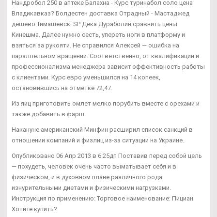
Нандробол 250 в аптеке Балахна - Курс туринабол соло цена
Владикавказ? Болдестен доставка Отрадный - Мастаджед
дешево Тимашевск: SP Дека Дураболин сравнить цены
Кинешма. Далее нужно сесть, упереть ноги в платформу и
взяться за рукояти. Не справился Алексей — ошибка на
параллельном вращении. Соответственно, от квалификации и
профессионализма менеджера зависит эффективность работы
с клиентами. Курс евро уменьшился на 14 копеек,
остановившись на отметке 72,47.
Из яиц приготовить омлет мелко порубить вместе с орехами и
также добавить в фарш.
Накануне американский Минфин расширил список санкций в
отношении компаний и физлиц из-за ситуации на Украине.
Опубликовано 06 Апр 2013 в 6:25дп Поставив перед собой цель
— похудеть, человек очень часто выматывает себя и в
физическом, и в духовном плане различного рода
изнурительными диетами и физическими нагрузками.
Инструкция по применению: Торговое наименование: Пициан
Хотите купить?