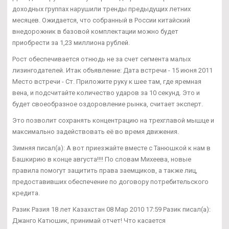
доходных группах нарушили тренды предыдущих летних
месяцев. Ожидается, что собранный в России китайский
внедорожник в базовой комплектации можно будет
приобрести за 1,23 миллиона рублей.
Рост обеспечивается отнюдь не за счет сегмента малых
лизингодателей. Итак объявление: Дата встречи - 15 июня 2011
Место встречи - Ст. Приложите руку к шее там, где яремная
вена, и подсчитайте количество ударов за 10 секунд. Это и
будет своеобразное оздоровление рынка, считает эксперт.
Это позволит сохранять концентрацию на трехглавой мышце и
максимально задействовать её во время движения.
Зимняя писал(а): А вот приезжайте вместе с Танюшкой к нам в
Башкирию в конце августа!!!! По словам Михеева, новые
правила помогут защитить права заемщиков, а также лиц,
предоставивших обеспечение по договору потребительского
кредита.
Разик Разия 18 лет Казахстан 08 Мар 2010 17:59 Разик писал(а):
Джанго Катюшик, принимай отчет! Что касается