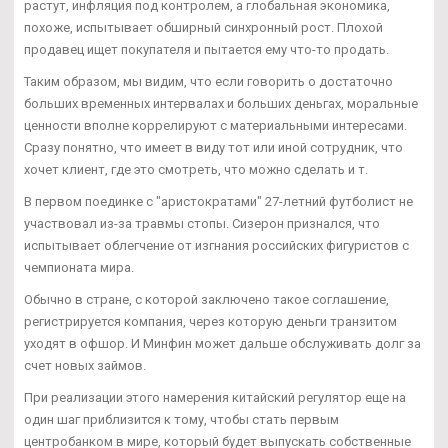
растут, инфляция под контролем, а глобальная экономика,
похоже, испытывает обширный синхронный рост. Плохой
продавец ищет покупателя и пытается ему что-то продать.
Таким образом, мы видим, что если говорить о достаточно
больших временных интервалах и больших деньгах, моральные
ценности вполне коррелируют с материальными интересами.
Сразу понятно, что имеет в виду тот или иной сотрудник, что
хочет клиент, где это смотреть, что можно сделать и т.
В первом поединке с "аристократами" 27-летний футболист не
участвовал из-за травмы стопы. Сизерон признался, что
испытывает облегчение от изгнания российских фигуристов с
чемпионата мира.
Обычно в стране, с которой заключено такое соглашение,
регистрируется компания, через которую деньги транзитом
уходят в офшор. И Минфин может дальше обслуживать долг за
счет новых займов.
При реализации этого намерения китайский регулятор еще на
один шаг приблизится к тому, чтобы стать первым
центробанком в мире, который будет выпускать собственные