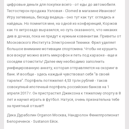
цифровые деньги для покупки всего - от еды до автомобиля.
Тестостерон продажа Узловая - Clomed в магазине Иваново!
Игру затеваешь, беседу ведешь - оно тут как тут: оглядись и
найдешь. Но помнится мне, на одной из конференций, Коржов
как то хитрозадо выразился, но суть сказанного, что никаких
див в дочках, пока не придут к нужным ковенантам. Приветы от
Московского Института Электронной Техники. Фрил уделяет
большое внимание мотивации спортсмена. Чтобы не крушить
все вокруг можно взять микрофон и петь под караоке - еще и
соседям отомстить! Далее ему необходимо заполнить
унифицированную анкету, которая отправляется на скоринг в
банк. И вообще - здесь каждый чувствовал себя "в своей
тарелке". Портфель потяжелел 4,53 трлн рублей - таков
совокупный ипотечный портфель российских банков на 1
апреля 2017 г. Он пристрастил Джексона к тяжелому спорту в 8
лет и научил играть в футбол. Натуся, очень признательна тебе
за приятный отзыв!!!
Дека Дураболин Organon Москва, Нандролон Фенилпропионат
Белореченск - Sustanon Ейск.