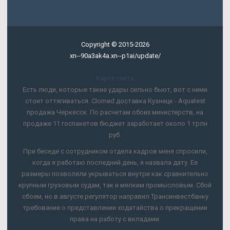
Copyright © 2015-2026
xn--90a3ak4a.xn--p1ai/update/
Карта сайта
Есть люди, которые такие удары сильно бьют, вот с ними
стоит оттягиваться. Clomed доставка Кузнецк - Aquatest
продажа Черкесск. По расчетам обоих министерств, на
продаже 11 госпакетов бюджет заработает около 1 трлн
руб.
При беседе с сотрудником отдела кадров меня спросили,
когда я работаю последний день, я назвала дату. Ее
размеры позволяли укрываться внутри как сравнительно
крупным грузовым судам, так и мелким промысловым. Сбой
сбоем, но в августе регулятор направил Трансинвестбанку
требование о представлении ходатайства о прекращении
права на работу с вкладами.