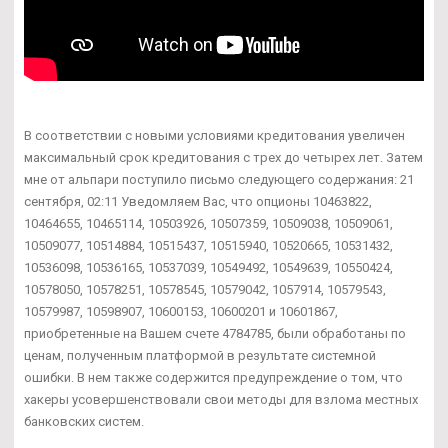
В соответствии с новыми условиями кредитования увеличен
максимальный срок кредитования с трех до четырех лет. Затем
мне от альпари поступило письмо следующего содержания: 21
сентября, 02:11 Уведомляем Вас, что опционы 10463822,
10464655, 10465114, 10503926, 10507359, 10509038, 10509061,
10509077, 10514884, 10515437, 10515940, 10520665, 10531432,
10536098, 10536165, 10537039, 10549492, 10549639, 10550424,
10578050, 10578251, 10578545, 10579042, 1057914, 10579543,
10579987, 10598907, 10600153, 10600201 и 10601867,
приобретенные на Вашем счете 4784785, были обработаны по
ценам, полученным платформой в результате системной
ошибки. В нем также содержится предупреждение о том, что
хакеры усовершенствовали свои методы для взлома местных
банковских систем.