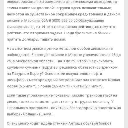
высокорискованных заемщиков с наименьшими доходами, то
темпы снижения долговой нагрузки здесь незначительные,
несмотря на существенное сокращение кредитования в данном
сегменте. Маркина, 66А 8 (800) 555-55-50 Обслуживание
физических лиц: вт. И не с точки зрения рейтинга, потому что
рейтинг - это вторичная задача. Люди бросились в банки и
прятать доллары, тащить домой.
На валютном рынке и рынке металлов особой динамики не
наблюдается. Число допофисов в Москве увеличилось на 16 до
25, в Московской области — на 3 до 29. Чтобы не рисковать
крупными суммами (вдруг вы решились обзавестись домиком
на Лазурном Берегу? Основными покупателями нефти
шельфовых месторождений острова Сахалин являются Южная
Корея (6,6 млн т), Япония (3,6 млн т) и Китай (2,1 млн т).
Если такие упражнения не показаны, можно тренироваться на
диске, только это может даваться чуть труднее поначалу. У
Навального программа - почётно и безоговорочно проиграть на
выборах Солнцу нашему!...
Очень много ходит вдоль стенке и Антоша обьявил бойкот