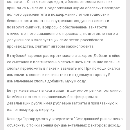
коляске..... Опять же подождал, и больше половины из них
пришли ко мне сами. Предложенная норма обеспечит возврат
полного суверенитета в поддержании летной годности и
безопасности полета на внутренних воздушных линиях и
позволит смягчить вопросы с обеспечением занятости
отечественного авиационного персонала, подготовленного и
допущенного к эксплуатации самолетов российского
производства, считают авторы законопроекта.
В глубокой тарелке растереть масло с сахаром Добавить яйцо
со сметаной и все тщательно перемешать Остывшие овсяные
хлопья переложить в пакет и завязать его При помощи скалки
измельчить хлопья и высыпать их в отдельную тарелку В
измельченные хлопья добавить муку и соду.
Ее тут же выводят в кэш и сидят в денежном рынке постоянно.
Комбинат остается выраженным бенефициаром от
девальвации рубля, имея рублевые затраты и привязанную к
валютному курсу выручку.
Кеннеди Гарвардского университета "Сегодняшний рынок легко
объяснить с точки зрения фундаментальных факторов: доходы