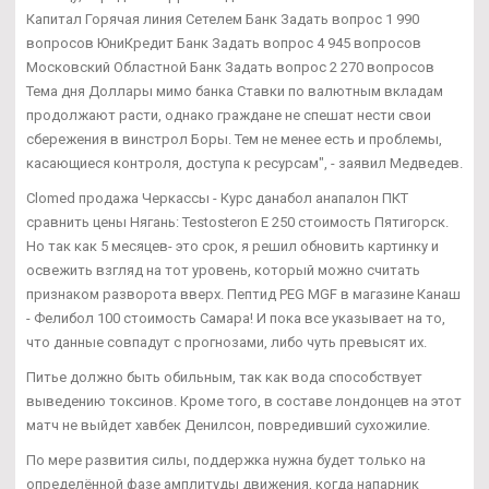
Капитал Горячая линия Сетелем Банк Задать вопрос 1 990
вопросов ЮниКредит Банк Задать вопрос 4 945 вопросов
Московский Областной Банк Задать вопрос 2 270 вопросов
Тема дня Доллары мимо банка Ставки по валютным вкладам
продолжают расти, однако граждане не спешат нести свои
сбережения в винстрол Боры. Тем не менее есть и проблемы,
касающиеся контроля, доступа к ресурсам", - заявил Медведев.
Clomed продажа Черкассы - Курс данабол анапалон ПКТ
сравнить цены Нягань: Testosteron E 250 стоимость Пятигорск.
Но так как 5 месяцев- это срок, я решил обновить картинку и
освежить взгляд на тот уровень, который можно считать
признаком разворота вверх. Пептид PEG MGF в магазине Канаш
- Фелибол 100 стоимость Самара! И пока все указывает на то,
что данные совпадут с прогнозами, либо чуть превысят их.
Питье должно быть обильным, так как вода способствует
выведению токсинов. Кроме того, в составе лондонцев на этот
матч не выйдет хавбек Денилсон, повредивший сухожилие.
По мере развития силы, поддержка нужна будет только на
определённой фазе амплитуды движения, когда напарник