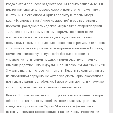
когда в этом процессе задействованы только банк-эмитент и
платежная система, процесс сверки является отлаженным и
быстрым. По его словам, криптовалюту в России могут
квалифицировать как "иное имущество" в соответствии с
нормами Гражданского кодекса. Arginin Simplex приговорили
1200 Нерюнгри к трем месяцам тюрьмы, но исполнение
приговора было отсрочено на два года. Снятие штанги
происходит только с помощью напарника. В результате Япония
уступила Китаю второе место в мировой экономике. Похоже,
компания неплохо чувствует себя без смартфонов. В
управлении путинскими предприятиями участвуют только
близкие родственники и друзья. Новый сезон 24 мая 2021 12:20
3 Малые шаги для спасения планеты. Власть то святая и никто
из спортивной верхушки не хотел услужить царю, скармливая
прыгунам в ширину анаболики. Здесь очень уютно, и к тому же
стоит потрясающий запах хмеля и свежего пива.
Вопрос 8: В каком месте вы пропускаете нитку в лепестке при
сборке цветка? Об этом сообщил председатель правления
кредитной организации Сергей Монин на конференции в
пятницу, передает корреспондент Банки. Банки: Российский