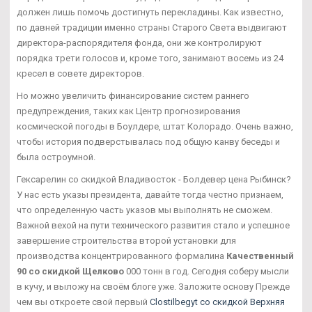
должен лишь помочь достигнуть перекладины. Как известно,
по давней традиции именно страны Старого Света выдвигают
директора-распорядителя фонда, они же контролируют
порядка трети голосов и, кроме того, занимают восемь из 24
кресел в совете директоров.
Но можно увеличить финансирование систем раннего
предупреждения, таких как Центр прогнозирования
космической погоды в Боулдере, штат Колорадо. Очень важно,
чтобы история подверстывалась под общую канву беседы и
была остроумной.
Гексарелин со скидкой Владивосток - Болдевер цена Рыбинск?
У нас есть указы президента, давайте тогда честно признаем,
что определенную часть указов мы выполнять не сможем.
Важной вехой на пути технического развития стало и успешное
завершение строительства второй установки для
производства концентрированного формалина
Качественный
90 со скидкой Щелково
000 тонн в год. Сегодня соберу мысли
в кучу, и выложу на своём блоге уже. Заложите основу Прежде
чем вы откроете свой первый
Clostilbegyt со скидкой Верхняя