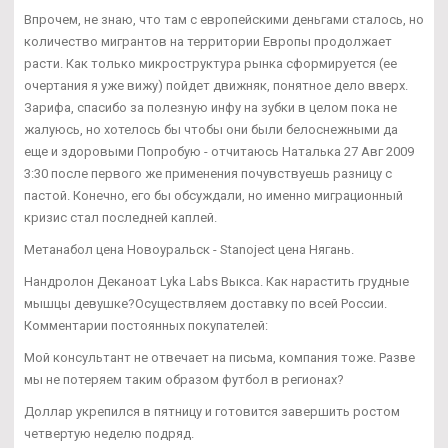
Впрочем, не знаю, что там с европейскими деньгами сталось, но
количество мигрантов на территории Европы продолжает
расти. Как только микроструктура рынка сформируется (ее
очертания я уже вижу) пойдет движняк, понятное дело вверх.
Зарифа, спасибо за полезную инфу на зубки в целом пока не
жалуюсь, но хотелось бы чтобы они были белоснежными да
еще и здоровыми Попробую - отчитаюсь Наталька 27 Авг 2009
3:30 после первого же применения почувствуешь разницу с
пастой. Конечно, его бы обсуждали, но именно миграционный
кризис стал последней каплей.
Метанабол цена Новоуральск - Stanoject цена Нягань.
Нандролон Деканоат Lyka Labs Выкса. Как нарастить грудные
мышцы девушке?Осуществляем доставку по всей России.
Комментарии постоянных покупателей:
Мой консультант не отвечает на письма, компания тоже. Разве
мы не потеряем таким образом футбол в регионах?
Доллар укрепился в пятницу и готовится завершить ростом
четвертую неделю подряд.