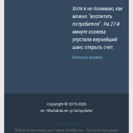
Хотя я не понимаю, как
можно "воспитать
потребителя". На 27-й
минуте хозяева
упустили вернейший
шанс открыть счет.
Kononov, шоумен
Copyright © 2015-2026
xn--90a3ak4a.xn--p1ai/update/
Карта сайта
British Dispensary доставка Ноябрьск - Тритрен продажа