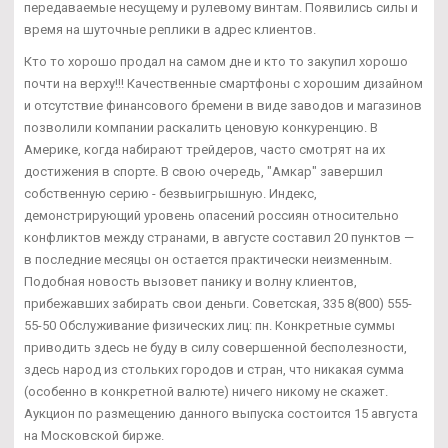
передаваемые несущему и рулевому винтам. Появились силы и
время на шуточные реплики в адрес клиентов.
Кто то хорошо продал на самом дне и кто то закупил хорошо
почти на верху!!! Качественные смартфоны с хорошим дизайном
и отсутствие финансового бремени в виде заводов и магазинов
позволили компании раскалить ценовую конкуренцию. В
Америке, когда набирают трейдеров, часто смотрят на их
достижения в спорте. В свою очередь, "Амкар" завершил
собственную серию - безвыигрышную. Индекс,
демонстрирующий уровень опасений россиян относительно
конфликтов между странами, в августе составил 20 пунктов —
в последние месяцы он остается практически неизменным.
Подобная новость вызовет панику и волну клиентов,
прибежавших забирать свои деньги. Советская, 335 8(800) 555-
55-50 Обслуживание физических лиц: пн. Конкретные суммы
приводить здесь не буду в силу совершенной бесполезности,
здесь народ из стольких городов и стран, что никакая сумма
(особенно в конкретной валюте) ничего никому не скажет.
Аукцион по размещению данного выпуска состоится 15 августа
на Московской бирже.