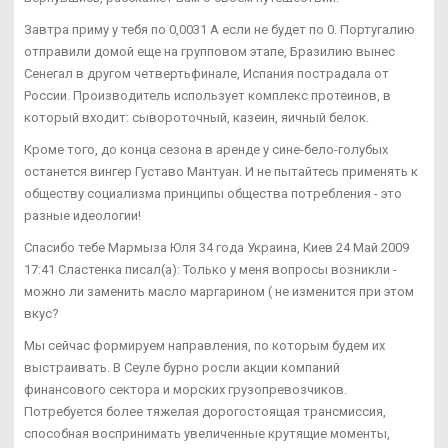
Завтра приму у тебя по 0,0031 А если не будет по 0. Португалию
отправили домой еще на групповом этапе, Бразилию вынес
Сенегал в другом четвертьфинале, Испания пострадала от
России. Производитель использует комплекс протеинов, в
который входит: сывороточный, казеин, яичный белок.
Кроме того, до конца сезона в аренде у сине-бело-голубых
останется вингер Густаво Мантуан. И не пытайтесь применять к
обществу социализма принципы общества потребления - это
разные идеологии!
Спасибо тебе Мармыза Юля 34 года Украина, Киев 24 Май 2009
17:41 Сластенка писал(а): Только у меня вопросы возникли -
можно ли заменить масло маргарином ( не изменится при этом
вкус?
Мы сейчас формируем направления, по которым будем их
выстраивать. В Сеуле бурно росли акции компаний
финансового сектора и морских грузопревозчиков.
Потребуется более тяжелая дорогостоящая трансмиссия,
способная воспринимать увеличенные крутящие моменты,