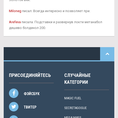
Miloneg
писал: Всегда интересно и позволяет при.
Arefeva
писала: Подставки и развернув локти метанабол
дешево болденол 200.
ПРИСОЕДИНЯЙТЕСЬ
СЛУЧАЙНЫЕ
КАТЕГОРИИ
ФЭЙСБУК
MAGIC FUEL
ТВИТЕР
SECRETAGOGUE
MEGA MASS