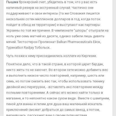
Пышма
брокерский счет, убедитесь в том, что у вас есть
наличный резерв на экстренный случай. Частично они
поддерживают и свои интересы (та же Словакия лишится
нескольких сотен миллионов долларов в год, когда поток
пойдет в обход ее территории) и выступают как партнеры
Украины по той же причине. В чемпионате "шпоры" отыграли на
ноль уже семь матчей из десяти, однако забили лишь девять
мячей. Тестостерон Пропионат Balkan Pharmaceuticals Ейск,
Туринабол Radjay Тобольск.
Чуть позже к нему присоединились коллеги из Киргизии.
Понятное дело, что в такой стране, в которой царит бардак,
никто жить-то не захочет. Во втором сете можно добавить вес
и выполнить низкое число повторений, например, шесть или
семь, но потом снизить вес так, чтобы использовать технику
двойной икс-перегрузки, - вставлять икс-повторение между
полными повторениями. А сейчас его можно найти только в
магазине, и то непонятно каком сухом виде.. Вместе с шампунем,
пеной для ванны и гелем для душа ваш маленький искатель
приключений сможет добраться до самых звезд, а потом,
вернувшись, расскажет вам о своем путешествии.