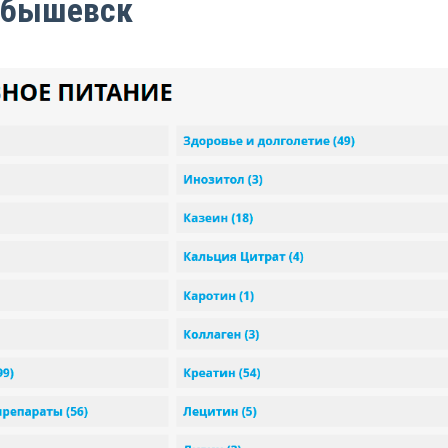
йбышевск