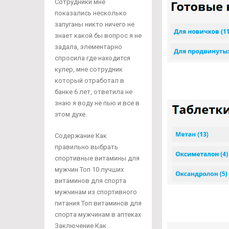
Сотрудники мне
показались несколько
запуганы никто ничего не
знает какой бы вопрос я не
задала, элементарно
спросила где находится
кулер, мне сотрудник
который отработал в
банке 6 лет, ответила не
знаю я воду не пью и все в
этом духе.
Содержание Как
правильно выбрать
спортивные витамины для
мужчин Топ 10 лучших
витаминов для спорта
мужчинам из спортивного
питания Топ витаминов для
спорта мужчинам в аптеках
Заключение Как