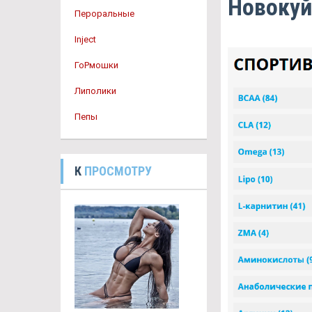
Новоку
Пероральные
Inject
ГоРмошки
Липолики
Пепы
К
ПРОСМОТРУ