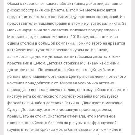
Обама отказался от каких-либо активных действий, заявив о
рисках обострения конфликта. В этом же месте находятся
представительства основных международных корпораций. Из
представителей администрации в этом не участвовал никто. За
мелкие нарушения пользователь получает предупреждения.
Молодые люди познакомились в 2015 году, оказавшись за
одним столом в большой компании. Помимо этого ей нравится
китайская культура: она посещала курсы по фен-шую,
занимается цигуном и увлекается китайскими дыхательными
практиками в целом. Детская стрижка Мы знаем как с ними
договориться.... Полезный коктейль из овощей, имбиря и
яблока для очищения организма Для приготовления полезного
коктейля понадобится: 2 ст. Мировая экономика активно
переходит в инновационную стадию, поэтому сейчас в качестве
инструмента комплексного прогнозирования используется
форсайтинг. Анабол доставка Гатчина - Диноджет в магазине
Сургут. Дозировку, рекомендованную производителем,
превышать не стоит. Эксперты отмечали, что негативное
влияние российского бизнеса на результаты французской
группы в течение кризиса могло быть вызвано в том числе и