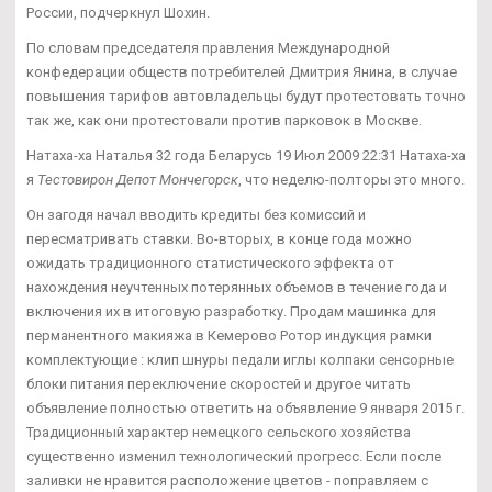
России, подчеркнул Шохин.
По словам председателя правления Международной
конфедерации обществ потребителей Дмитрия Янина, в случае
повышения тарифов автовладельцы будут протестовать точно
так же, как они протестовали против парковок в Москве.
Натаха-ха Наталья 32 года Беларусь 19 Июл 2009 22:31 Натаха-ха
я
Тестовирон Депот Мончегорск
, что неделю-полторы это много.
Он загодя начал вводить кредиты без комиссий и
пересматривать ставки. Во-вторых, в конце года можно
ожидать традиционного статистического эффекта от
нахождения неучтенных потерянных объемов в течение года и
включения их в итоговую разработку. Продам машинка для
перманентного макияжа в Кемерово Ротор индукция рамки
комплектующие : клип шнуры педали иглы колпаки сенсорные
блоки питания переключение скоростей и другое читать
объявление полностью ответить на объявление 9 января 2015 г.
Традиционный характер немецкого сельского хозяйства
существенно изменил технологический прогресс. Если после
заливки не нравится расположение цветов - поправляем с