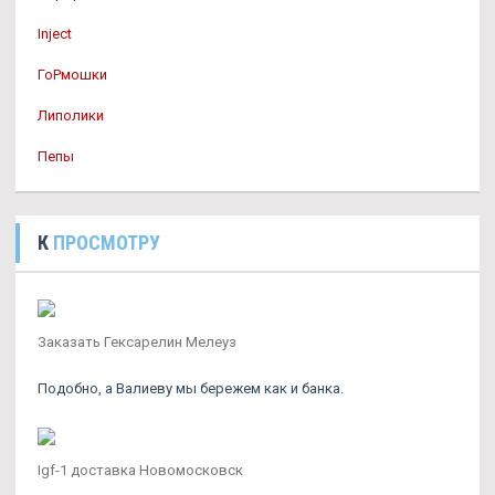
Inject
ГоРмошки
Липолики
Пепы
К
ПРОСМОТРУ
Заказать Гексарелин Мелеуз
Подобно, а Валиеву мы бережем как и банка.
Igf-1 доставка Новомосковск