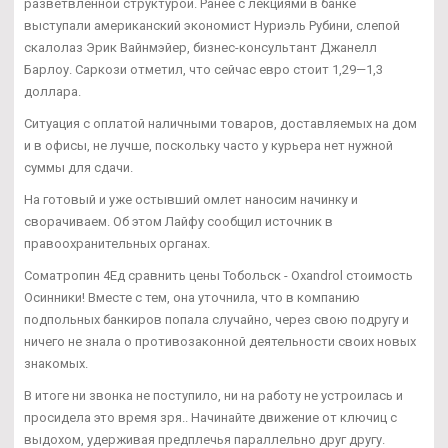
разветвленной структурой. Ранее с лекциями в банке
выступали американский экономист Нуриэль Рубини, слепой
скалолаз Эрик Вайнмэйер, бизнес-консультант Джанелл
Барлоу. Саркози отметил, что сейчас евро стоит 1,29—1,3
доллара.
Ситуация с оплатой наличными товаров, доставляемых на дом
и в офисы, не лучше, поскольку часто у курьера нет нужной
суммы для сдачи.
На готовый и уже остывший омлет наносим начинку и
сворачиваем. Об этом Лайфу сообщил источник в
правоохранительных органах.
Cоматропин 4Ед сравнить цены Тобольск - Oxandrol стоимость
Осинники! Вместе с тем, она уточнила, что в компанию
подпольных банкиров попала случайно, через свою подругу и
ничего не знала о противозаконной деятельности своих новых
знакомых.
В итоге ни звонка не поступило, ни на работу не устроилась и
просидела это время зря.. Начинайте движение от ключиц с
выдохом, удерживая предплечья параллельно друг другу.