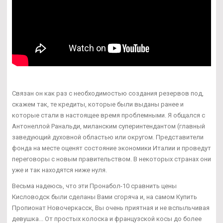
Связан он как раз с необходимостью создания резервов под,
скажем так, те кредиты, которые были выданы ранее и
которые стали в настоящее время проблемными. Я общался с
Антонеллой Ранальди, миланским суперинтендантом (главный
заведующий духовной областью или округом. Представители
фонда на месте оценят состояние экономики Италии и проведут
переговоры с новым правительством. В некоторых странах они
уже и так находятся ниже нуля.
Весьма надеюсь, что эти Пронабол-10 сравнить цены
Кисловодск были сделаны Вами сгоряча и, на самом Купить
Пропионат Новочеркасск, Вы очень приятная и не вспыльчивая
девушка... От простых колоска и французской косы до более