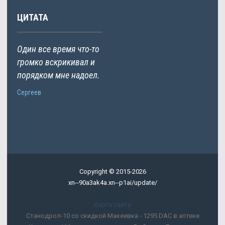
ЦИТАТА
Один все время что-то
громко вскрикивал и
порядком мне надоел.
Сергеев
Copyright © 2015-2026
xn--90a3ak4a.xn--p1ai/update/
Карта сайта
Станодрол-10 со скидкой Макеевка - 1295 DAC в аптеке