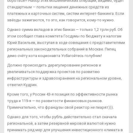
бороться!!! Набор этих мошеннических операций, видимо, будет
стандартным — попытки хищения денежных средств из
платежных и карточных систем, систем интернет-банкинга. Если
звёзды зажигаются, то это, как говорится, кому-то нужно.
Однако сумма вкладов в этих банках — только 1,2 трлн руб. Об
этом сообщил глава комитета Госдумы по бюджету и налогам
Юрий Васильев, выступая в ходе совещания с представителями
региональных законодательных собраний в Москве. Пипец
демо счёту кота коцмонавта Усбагойтесь голубчик!
Должно происходить дерегулирование регионов и
увеличиваться поддержка проектов по развитию
инфраструктуры и здравоохранения на региональном уровне,
ответил Кудрин.
Кроме того, у России 43-я позиция по эффективности рынка
труда и 119-я — по развитости финансовых рынков.
Примечательно, что французы свой реактор не пиарят))).
Однако для того, чтобы рубль действительно стал сначала
региональной, а затем резервной мировой валютой нужно
принимать ряд мер для улучшения инвестиционного климата в