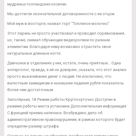
мудреных голландских косичек.
Мы достигли окончательной договоренности с ее отцом.
Мой муж в восторге, назвал торт "Топленое молочко".
Этот парень не просто участвовал и проводил соревнования,
но, также, снимал обучающие видеоролики по разным
элементам. Благодаря нему возможно отрастить свои
натуральные длинные ногти.
Девчонки в отделениях у них, кстати, очень приятные... Одна
аллерголог, правда, я ей не доверяю ,сказала, что этот анализ-
просто выкачивание денег с людей. Не исключено, что
валютным заемщикам и нынешнее падения рубля показалось
более чем достаточным.
Заполярная, 1А Режим работы Круглосуточно Доступен в
режиме работы места установки Дополнительная информация
С функцией приема наличных. Возбуждено дело об
административном правонарушении, в рамках которого будет
определен размер штрафа.
Сколько-то лет мы не общались вообще,хотя живем через