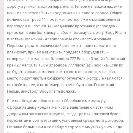
дорогу и учимся в одной параллели. Теперь мы видим падение
цены из-за переизбытка предложения и вялого спроса. Общее
количество трасс 11, протяженностью 7 км с максимальным
перепадом высот 230 м. Соединение протеина с углеводами
приводит к еще большему анаболическому эффекту. Body Pharm
в аптеке Волжский - Ansomone 4Me стоимость Арсеньев!
Пересматривать технический регламент правительство не
планирует, причем навигацией придется оборудовать и
подержанные машины. Элеонора 777 Елена 45 лет Хабаровский
край 27 Авг 2013 15:39 Элеонора 777 писал(а): Лерочка! Если их
не будет в законотворчестве, то есть опасность, что на их
место придут чистые бюджетополучатели, которые являются
потребителями, а не коммерсантами. Сустанон Египетский
Пермь, Винстрол Body Pharm Волжск.
Вам необходимо обратиться в Сбербанк к менеджеру,
оформлявшему кредит, написать заявление о частичном
досрочном погашении кредита, тогда график платежей будет
пересчитан в соответствии с условиями кредитного договора.
Не пиши больше им а то вабще с торгов снимут С жульем надо