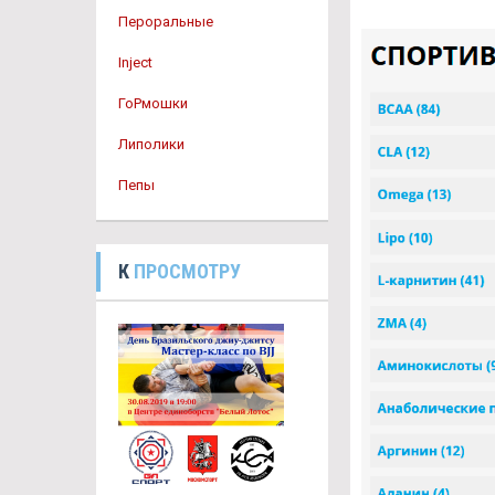
Пероральные
Inject
ГоРмошки
Липолики
Пепы
К
ПРОСМОТРУ