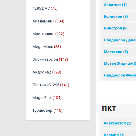
1295 DAC
(75)
Академия-Т
(104)
Маста микс
(132)
Mega Mass
(83)
Оксиметолон
(148)
Андронад
(129)
ПептидJC1295
(141)
Magic Fuel
(104)
Туриновер
(110)