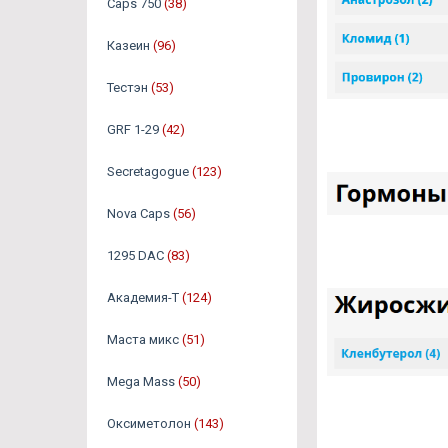
Caps 750
(38)
Казеин
(96)
Тестэн
(53)
GRF 1-29
(42)
Secretagogue
(123)
Nova Caps
(56)
1295 DAC
(83)
Академия-Т
(124)
Маста микс
(51)
Mega Mass
(50)
Оксиметолон
(143)