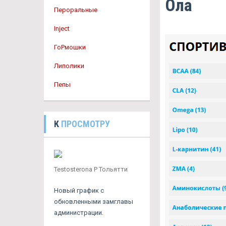
Ола
Пероральные
Inject
ГоРмошки
Липолики
Пепы
К
ПРОСМОТРУ
Testosterona P Тольятти
Новый график с
обновленными замглавы
администрации.