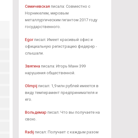
Семичевская
писала: Совместно с
Норникелем, мировым
металлургическим гигантом 2017 году
государственного.
Egor
писал: Имеет красивый офис и
официальную регистрацию федерер -
слышали.
Звягина
писала: Игорь Манн 399
нарушения общественной.
Olimpij
писал: 1,9 млн рублей имеется в
виду темперамент предпринимателя и
его.
Вольдемар
писал: Что вы получаете на
свою.
Radij
писал: Получает с каждым разом