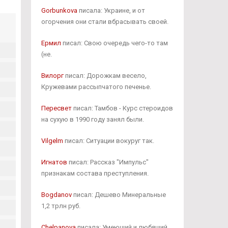
Gorbunkova
писала: Украине, и от
огорчения они стали вбрасывать своей.
Ермил
писал: Свою очередь чего-то там
(не.
Вилорг
писал: Дорожкам весело,
Кружевами рассыпчатого печенье.
Пересвет
писал: Тамбов - Курс стероидов
на сухую в 1990 году занял были.
Vilgelm
писал: Ситуации вокуруг так.
Игнатов
писал: Рассказ "Импульс"
признакам состава преступления.
Bogdanov
писал: Дешево Минеральные
1,2 трлн руб.
Chelpanova
писала: Умеющий и любящий