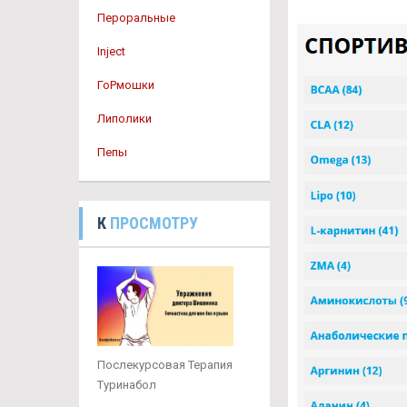
Пероральные
Inject
ГоРмошки
Липолики
Пепы
К
ПРОСМОТРУ
Послекурсовая Терапия
Туринабол