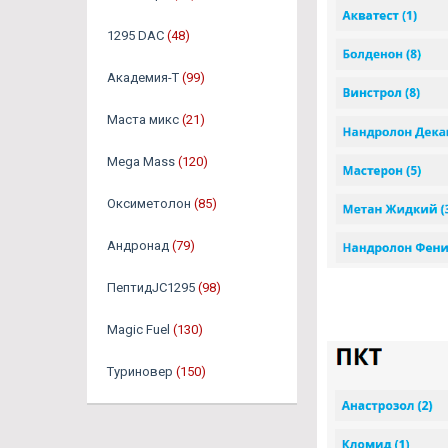
1295 DAC
(48)
Академия-Т
(99)
Маста микс
(21)
Mega Mass
(120)
Оксиметолон
(85)
Андронад
(79)
ПептидJC1295
(98)
Magic Fuel
(130)
Туриновер
(150)